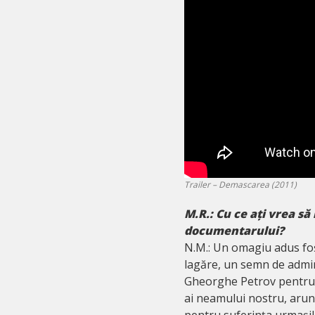
Trailer – Demascarea (2011)
M.R.: Cu ce ați vrea s
documentarului?
N.M.: Un omagiu adus foști
lagăre, un semn de admi
Gheorghe Petrov pentru 
ai neamului nostru, arunc
pentru suferința urmașil