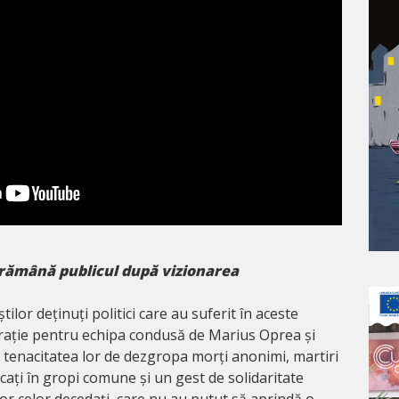
ă rămână publicul după vizionarea
lor deținuți politici care au suferit în aceste
rație pentru echipa condusă de Marius Oprea și
tenacitatea lor de dezgropa morți anonimi, martiri
ați în gropi comune și un gest de solidaritate
or celor decedați, care nu au putut să aprindă o