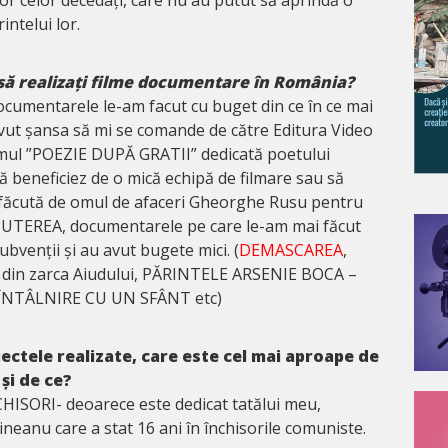
intelui lor.
 să realizați filme documentare în România?
documentarele le-am facut cu buget din ce în ce mai
 avut șansa să mi se comande de către Editura Video
filmul ”POEZIE DUPĂ GRATII” dedicată poetului
să beneficiez de o mică echipă de filmare sau să
 făcută de omul de afaceri Gheorghe Rusu pentru
UTEREA, documentarele pe care le-am mai făcut
ubvenții și au avut bugete mici. (
DEMASCAREA
,
din zarca Aiudului, PĂRINTELE ARSENIE BOCA –
NTÂLNIRE CU UN SFÂNT etc)
ectele realizate, care este cel mai aproape de
și de ce?
HISORI- deoarece este dedicat tatălui meu,
neanu care a stat 16 ani în închisorile comuniste.