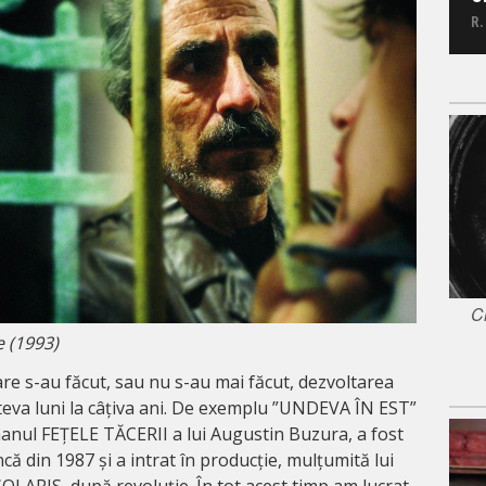
R.
C
e (1993)
care s-au făcut, sau nu s-au mai făcut, dezvoltarea
âteva luni la câțiva ani. De exemplu ”UNDEVA ÎN EST”
anul FEȚELE TĂCERII a lui Augustin Buzura, a fost
că din 1987 și a intrat în producție, mulțumită lui
 SOLARIS, după revoluție. În tot acest timp am lucrat