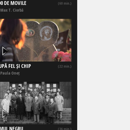
00 DE MOVILE
(60 min.)
 Max T. Ciorbă
UPĂ FEL ȘI CHIP
(22 min.)
 Paula Oneț
MUL NEGRU
(36 min.)