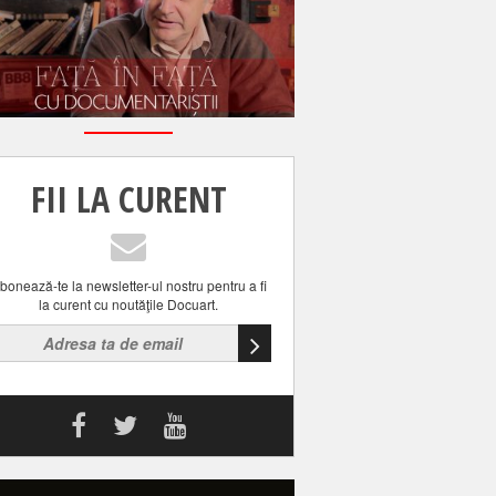
FII LA CURENT
bonează-te la newsletter-ul nostru pentru a fi
la curent cu noutăţile Docuart.