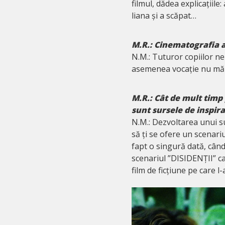
filmul, dădea explicațiile:
liana și a scăpat…
M.R.: C
inematografia a 
N.M.: Tuturor copiilor ne
asemenea vocație nu mă
M.R.: Cât de mult timp 
sunt sursele de inspira
N.M.: Dezvoltarea unui sub
să ți se ofere un scenariu
fapt o singură dată, când
scenariul ”DISIDENȚII” 
film de ficțiune pe care l