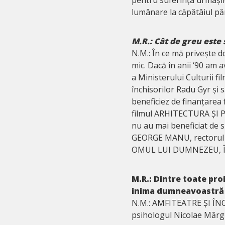
lumânare la căpătâiul păr
M.R.: Cât de greu este
N.M.: În ce mă privește 
mic. Dacă în anii ‘90 am
a Ministerului Culturii 
închisorilor Radu Gyr și 
beneficiez de finanțarea
filmul ARHITECTURA ȘI P
nu au mai beneficiat de s
GEORGE MANU, rectorul 
OMUL LUI DUMNEZEU, Î
M.R.:
Dintre toate proi
inima dumneavoastră 
N.M.: AMFITEATRE ȘI ÎNC
psihologul Nicolae Mărgi