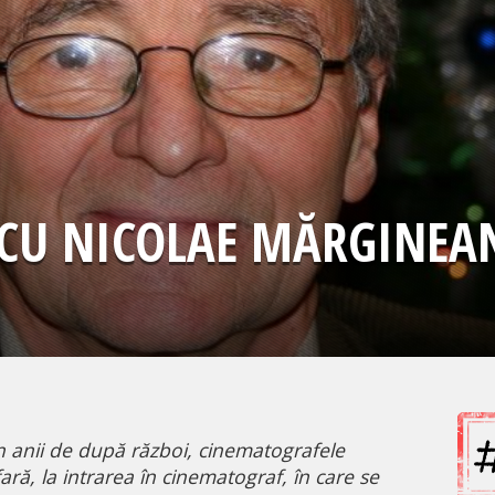
Ă CU NICOLAE MĂRGINEA
în anii de după război, cinematografele
ră, la intrarea în cinematograf, în care se