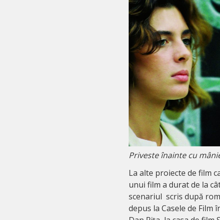
Priveste înainte cu mâni
La alte proiecte de film 
unui film a durat de la c
scenariul scris după rom
depus la Casele de Film în
Dan Pița, la casa de film