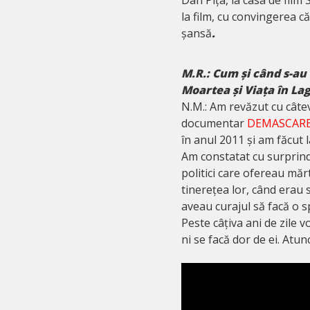
la film, cu convingerea că
șansă
.
M.R.: Cum și când s-au
Moartea și Viața în Lag
N.M.: Am revăzut cu câtev
documentar
DEMASCAR
în anul 2011 și am făcut
Am constatat cu surprinder
politici care ofereau mărt
tinerețea lor, când erau s
aveau curajul să facă o 
Peste câțiva ani de zile v
ni se facă dor de ei. Atu