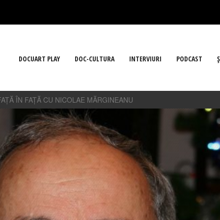
DOCUART PLAY
DOC-CULTURA
INTERVIURI
PODCAST
Ş
FAȚĂ ÎN FAȚĂ CU NICOLAE MĂRGINEANU