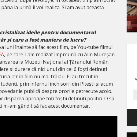
 până la urmă îl voi realiza. Și am avut această
 cristalizat ideile pentru documentarul
ăr și care a fost maniera de lucru?
a luni înainte să fac acest film, pe You-tube filmul
EA
, pe care l-am realizat împreună cu Alin Mureșan
 lansarea la Muzeul Național al Țăranului Român.
e si durere că nici unul din cei 6 foști detinuți
uria lor în film nu mai trăiau. Ei au trecut în
A
tudenți, prin infernul închisorii din Pitești și acum
spovedanie publică despre ororile petrecute acolo.
or dispărea aproape toți foștii deținuți politici. O să
nci m-am gândit să fac acest documentar.