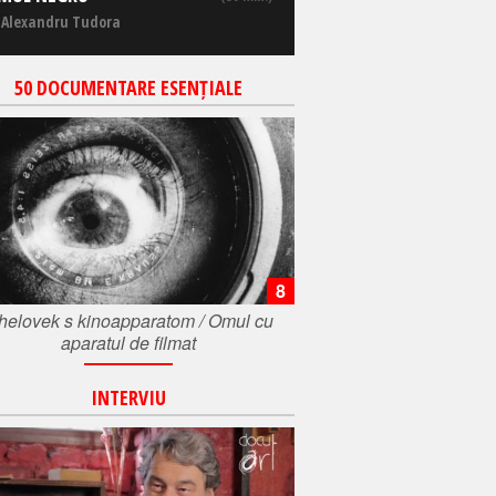
 Alexandru Tudora
50 DOCUMENTARE ESENȚIALE
8
helovek s kinoapparatom / Omul cu
aparatul de filmat
INTERVIU