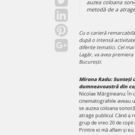
auzea coloana sonor
metodă de a atrage 
Cu o carieră remarcabilă
după o intensă activitat
diferite tematici. Cel ma
Lagăr, va avea premiera
București.
Mirona Radu:
Sunteți 
dumneavoastră din copi
Nicolae Mărgineanu: În co
cinematografele aveau un 
se auzea coloana sonoră 
atrage publicul. Când a r
grup de vreo 20 de copii c
Printre ei mă aflam și eu