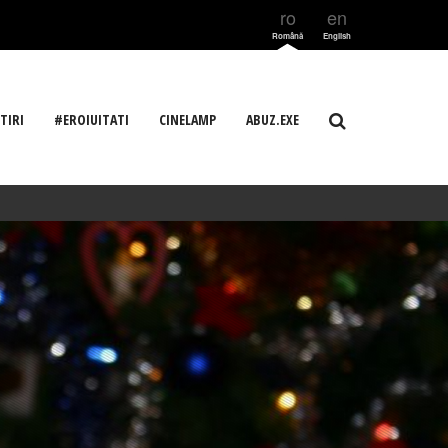
ro
en
Română
English
TIRI
#EROIUITATI
CINELAMP
ABUZ.EXE