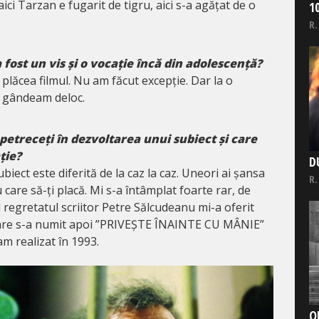
 aici Tarzan e fugarit de tigru, aici s-a agățat de o
1
R.
fost un vis și o vocație încă din adolescență?
 plăcea filmul. Nu am făcut excepție. Dar la o
 gândeam deloc.
petreceți în dezvoltarea unui subiect și care
ție?
D
iect este diferită de la caz la caz. Uneori ai șansa
R.
 care să-ți placă. Mi s-a întâmplat foarte rar, de
 regretatul scriitor Petre Sălcudeanu mi-a oferit
care s-a numit apoi ”PRIVEȘTE ÎNAINTE CU MÂNIE”
-am realizat în 1993.
O