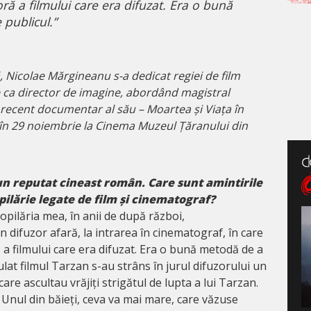
ă a filmului care era difuzat. Era o bună
publicul.”
, Nicolae Mărgineanu s-
a dedicat regiei de film
e ca director de imagine, abord
ând magistral
i recent documentar al său – Moartea și Viața în
 în 29 noiembrie la Cinema Muzeul Țăranului din
un reputat cineast român. Care sunt amintirile
lărie legate de film și cinematograf?
pilăria mea, în anii de după război,
difuzor afară, la intrarea în cinematograf, în care
a filmului care era difuzat. Era o bună metodă de a
ulat filmul Tarzan s-au strâns în jurul difuzorului un
are ascultau vrăjiți strigătul de lupta a lui Tarzan.
. Unul din băieți, ceva va mai mare, care văzuse