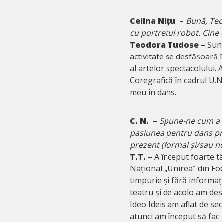
Celina Nițu
–
Bună, Teo
cu portretul robot. Cin
Teodora Tudose
– Sunt
activitate se desfășoară
al artelor spectacolului. 
Coregrafică în cadrul U.N.
meu în dans.
C. N.
–
Spune-ne cum a în
pasiunea pentru dans pri
prezent (formal și/sau n
T.T.
– A început foarte tâ
Național „Unirea” din Foc
timpurie și fără informaț
teatru și de acolo am de
Ideo Ideis am aflat de sec
atunci am început să fac 