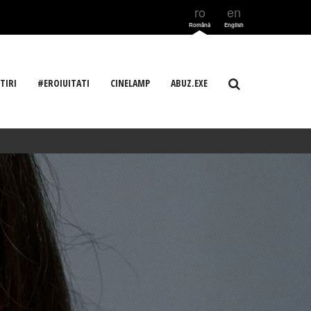
ro
en
Română
English
TIRI
#EROIUITATI
CINELAMP
ABUZ.EXE