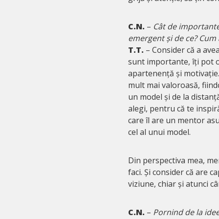
C.N.
–
Cât de importante
emergent și de ce? Cum a
T.T.
– Consider că a ave
sunt importante, îți pot o
apartenență și motivație
mult mai valoroasă, fiin
un model și de la distanț
alegi, pentru că te inspiră
care îl are un mentor asu
cel al unui model.
Din perspectiva mea, ment
faci. Și consider că are 
viziune, chiar și atunci câ
C.N.
–
Pornind de la ide