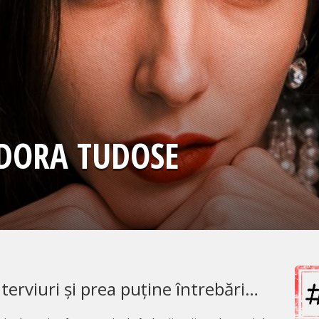
ODORA TUDOSE
nterviuri și prea puține întrebări…