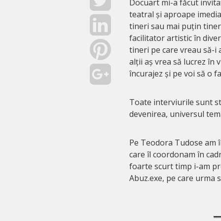
Docuart mi-a făcut invita
teatral și aproape imediat
tineri sau mai puțin tine
facilitator artistic în d
tineri pe care vreau să-i
alții aș vrea să lucrez în
încurajez și pe voi să o fa
Toate interviurile sunt s
devenirea, universul temat
Pe Teodora Tudose am întâ
care îl coordonam în cadr
foarte scurt timp i-am pr
Abuz.exe, pe care urma s