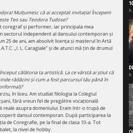
1
R.
dora! Mulțumesc că ai acceptat invitația! Începem
e este Teo sau Teodora Tudose?
 coregraf și performer, iar principala mea
 în sectorul independent al dansului contemporan și
Am 25 de ani, am absolvit licența și masterul în Artă
A.T.C. „I. L. Caragiale” și de atunci mă țin de drumul
D
ceput călătoria ta artistică. La ce vârstă ai știut că
R.
nde rădăcini și cum a fost parcursul tău până în
onformal)?
rziu, în liceu. Am studiat filologia la Colegiul
șani, fără vreun fel de pregătire vocațională
ii reale asupra domeniului. Eram într-o trupă de
scoperit dansul contemporan. După participarea la
ția de Coregrafie, pe la final de clasa 10-a. Tot
balet, la nivel de hobby.
O