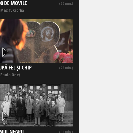
00 DE MOVILE
(60 min.)
 Max T. Ciorbă
UPĂ FEL ȘI CHIP
(22 min.)
 Paula Oneț
MUL NEGRU
(36 min.)