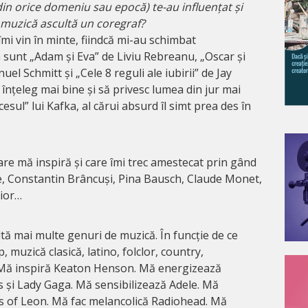
 (din orice domeniu sau epocă) te-au influențat și
e muzică ascultă un coregraf?
îmi vin în minte, fiindcă mi-au schimbat
sunt „Adam și Eva” de Liviu Rebreanu, „Oscar și
el Schmitt și „Cele 8 reguli ale iubirii” de Jay
înțeleg mai bine și să privesc lumea din jur mai
cesul” lui Kafka, al cărui absurd îl simt prea des în
 care mă inspiră și care îmi trec amestecat prin gând
ite, Constantin Brâncuși, Pina Bausch, Claude Monet,
Dior…
tă mai multe genuri de muzică. În funcție de ce
, muzică clasică, latino, folclor, country,
 Mă inspiră Keaton Henson. Mă energizează
 și Lady Gaga. Mă sensibilizează Adele. Mă
s of Leon. Mă fac melancolică Radiohead. Mă