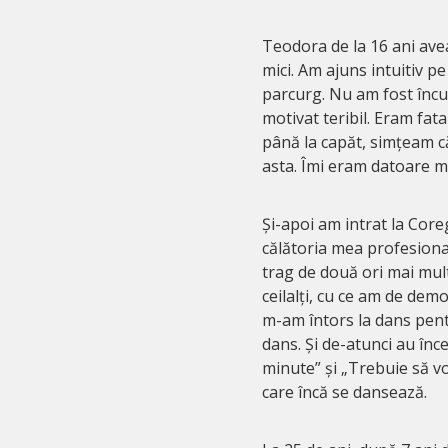
Teodora de la 16 ani ave
mici. Am ajuns intuitiv pe
parcurg. Nu am fost încur
motivat teribil. Eram fata
până la capăt, simțeam că
asta. Îmi eram datoare mi
Și-apoi am intrat la Coreg
călătoria mea profesional
trag de două ori mai mult
ceilalți, cu ce am de demon
m-am întors la dans pen
dans. Și de-atunci au înc
minute” și „Trebuie să v
care încă se dansează.