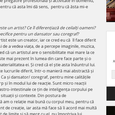
de pregătire profesională și activitate în domeniu,
pentru că asta îmi dă sens, pentru că ăsta mi-e
este un artist? Ce îl diferențiază de ceilalți oameni?
specifice pentru un dansator sau coregraf?
ist este un creator, iar ce cred eu că îl face diferit
și de a vedea viața, de a percepe imaginile, muzica,
red că un artistul are o sensibilitate mai mare la ce
este mai prezent în lumea din care face parte și o
A
erialitatea ei. Și cred că el știe asta înăuntrul lui.
te lucrurile diferit, într-o manieră mai abstractă și
 Ca și dansator/ coregraf, pentru mine calitățile
rp și în modul lui de reacție. Sunt micro reacții
stro-intestinale ce țin de inteligența corpului pe
 situații și contexte. Din postura de
ă am o relație mai bună cu corpul meu, pentru că
nt de creație, iar asta mă face să îi acord mai multă
nt de limite și să merg cu el, nu împotriva lui.