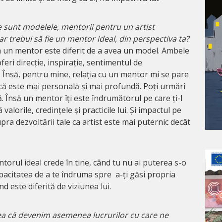
 sunt modelele, mentorii pentru un artist
r trebui să fie un mentor ideal, din perspectiva ta?
a un mentor este diferit de a avea un model. Ambele
feri direcție, inspirație, sentimentul de
. Însă, pentru mine, relația cu un mentor mi se pare
dcă este mai personală și mai profundă. Poți urmări
ă. Însă un mentor îți este îndrumătorul pe care ți-l
 valorile, credințele și practicile lui. Și impactul pe
pra dezvoltării tale ca artist este mai puternic decât
orul ideal crede în tine, când tu nu ai puterea s-o
capacitatea de a te îndruma spre a-ți găsi propria
nd este diferită de viziunea lui.
ea că devenim asemenea lucrurilor cu care ne