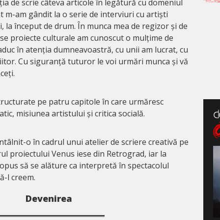
ția de scrie câteva articole în legătură cu domeniul
 m-am gândit la o serie de interviuri cu artiști
ri, la început de drum. În munca mea de regizor și de
iverse proiecte culturale am cunoscut o mulțime de
 aduc în atenția dumneavoastră, cu unii am lucrat, cu
 viitor. Cu siguranță tuturor le voi urmări munca și vă
ceți.
tructurate pe patru capitole în care urmăresc
ic, misiunea artistului și critica socială.
lnit-o în cadrul unui atelier de scriere creativă pe
ul proiectului Venus iese din Retrograd, iar la
opus să se alăture ca interpretă în spectacolul
ă-l creem.
Devenirea