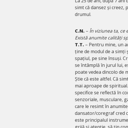
La 25 de ani, după 7 ani 
simt că dansez și creez, 
drumul.
C.N.
–
În viziunea ta, ce 
Există anumite calități 
T.T.
– Pentru mine, un art
ține de modul de a simți 
spațiul, pe sine însuși. C
se întâmplă în jurul lui, 
poate vedea dincolo de mat
Știe că este altfel. Că sim
mai aproape de spiritual.
specifice se reflectă în co
senzoriale, musculare, ga
care le resimt în anumite
dansator/coregraf cred c
este principalul instrume
grijă și atenție, să țin co