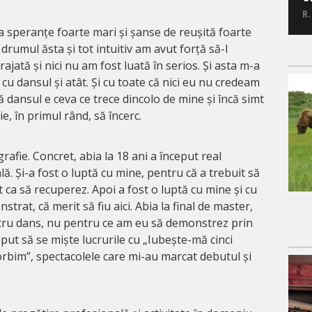
R.
a speranțe foarte mari și șanse de reușită foarte
 drumul ăsta și tot intuitiv am avut forță să-l
ajată și nici nu am fost luată în serios. Și asta m-a
 cu dansul și atât. Și cu toate că nici eu nu credeam
 dansul e ceva ce trece dincolo de mine și încă simt
e, în primul rând, să încerc.
rafie. Concret, abia la 18 ani a început real
ă. Și-a fost o luptă cu mine, pentru că a trebuit să
 ca să recuperez. Apoi a fost o luptă cu mine și cu
strat, că merit să fiu aici. Abia la final de master,
tru dans, nu pentru ce am eu să demonstrez prin
eput să se miște lucrurile cu „Iubește-mă cinci
orbim”, spectacolele care mi-au marcat debutul și