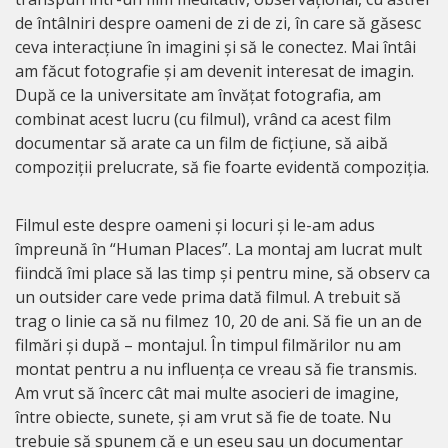
de întâlniri despre oameni de zi de zi, în care să găsesc
ceva interacțiune în imagini și să le conectez. Mai întâi
am făcut fotografie și am devenit interesat de imagin.
După ce la universitate am învățat fotografia, am
combinat acest lucru (cu filmul), vrând ca acest film
documentar să arate ca un film de ficțiune, să aibă
compoziții prelucrate, să fie foarte evidentă compoziția.
Filmul este despre oameni și locuri și le-am adus
împreună în “Human Places”. La montaj am lucrat mult
fiindcă îmi place să las timp și pentru mine, să observ ca
un outsider care vede prima dată filmul. A trebuit să
trag o linie ca să nu filmez 10, 20 de ani. Să fie un an de
filmări și după – montajul. În timpul filmărilor nu am
montat pentru a nu influența ce vreau să fie transmis.
Am vrut să încerc cât mai multe asocieri de imagine,
între obiecte, sunete, și am vrut să fie de toate. Nu
trebuie să spunem că e un eseu sau un documentar