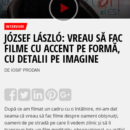
INTERVIURI
JÓZSEF LÁSZLÓ: VREAU SĂ FAC
FILME CU ACCENT PE FORMĂ,
CU DETALII PE IMAGINE
DE IOSIF PRODAN
După ce am filmat un cadru cu o întâlnire, mi-am dat
seama că vreau să fac filme despre oameni obișnuiți,
oameni de pe stradă pe care îi vedem zilnic și să îi
transpun într-un film meditativ, observațional, cu astfel