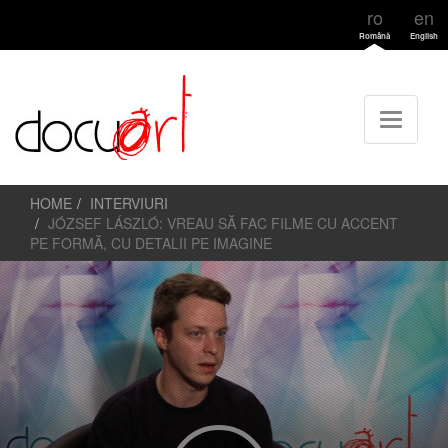
ro
en
Română
English
HOME
INTERVIURI
JÓZSEF LÁSZLÓ: VREAU SĂ FAC FILME CU ACCENT
PE FORMĂ, CU DETALII PE IMAGINE