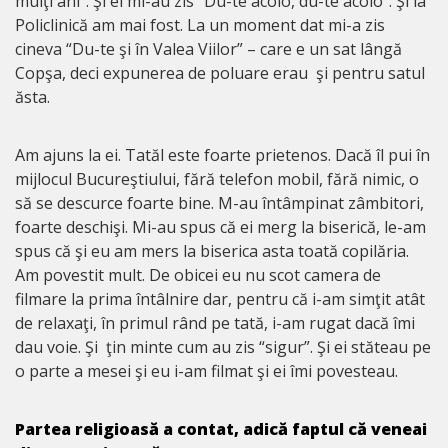
mulţi ani”. Şi ei mi-au zis “Du-te acolo, du-te acolo”. Şi la
Policlinică am mai fost. La un moment dat mi-a zis
cineva “Du-te şi în Valea Viilor” – care e un sat lângă
Copşa, deci expunerea de poluare erau şi pentru satul
ăsta.
Am ajuns la ei. Tatăl este foarte prietenos. Dacă îl pui în
mijlocul Bucureştiului, fără telefon mobil, fără nimic, o
să se descurce foarte bine. M-au întâmpinat zâmbitori,
foarte deschişi. Mi-au spus că ei merg la biserică, le-am
spus că şi eu am mers la biserica asta toată copilăria.
Am povestit mult. De obicei eu nu scot camera de
filmare la prima întâlnire dar, pentru că i-am simţit atât
de relaxaţi, în primul rând pe tată, i-am rugat dacă îmi
dau voie. Şi ţin minte cum au zis “sigur”. Şi ei stăteau pe
o parte a mesei şi eu i-am filmat şi ei îmi povesteau.
Partea religioasă a contat, adică faptul că veneai