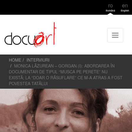
ro
en
Română
English
HOME
INTERVIURI
MONICA LĂZUREAN – GORGAN (I): ABORDAREA ÎN
DOCUMENTAR DE TIPUL “MUSCA PE PERETE” NU
EXISTĂ; LA “DOAR O RĂSUFLARE” CE M-A ATRAS A FOST
POVESTEA TATĂLUI