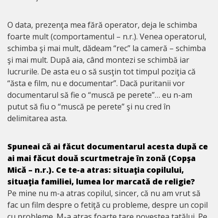
O data, prezenţa mea fără operator, deja le schimba
foarte mult (comportamentul – n.r.). Venea operatorul,
schimba şi mai mult, dădeam “rec” la cameră – schimba
şi mai mult. După aia, când montezi se schimbă iar
lucrurile. De asta eu o să susţin tot timpul poziţia că
“ăsta e film, nu e documentar”. Dacă puritanii vor
documentarul să fie o “muscă pe perete”… eu n-am
putut să fiu o “muscă pe perete” şi nu cred în
delimitarea asta.
Spuneai că ai făcut documentarul acesta după ce
ai mai făcut două scurtmetraje în zonă (Copşa
Mică – n.r.). Ce te-a atras: situaţia copilului,
situaţia familiei, lumea lor marcată de religie?
Pe mine nu m-a atras copilul, sincer, că nu am vrut să
fac un film despre o fetiţă cu probleme, despre un copil
cu probleme. M-a atras foarte tare povestea tatălui. Pe