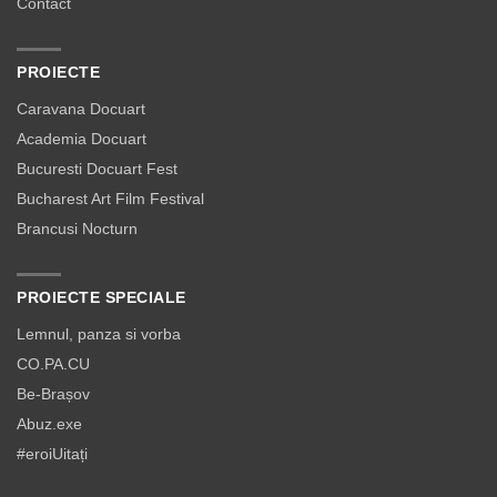
Contact
PROIECTE
Caravana Docuart
Academia Docuart
Bucuresti Docuart Fest
Bucharest Art Film Festival
Brancusi Nocturn
PROIECTE SPECIALE
Lemnul, panza si vorba
CO.PA.CU
Be-Brașov
Abuz.exe
#eroiUitați