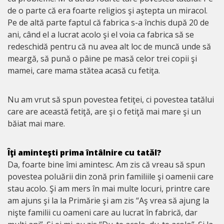
de o parte că era foarte religios şi aştepta un miracol.
Pe de altă parte faptul că fabrica s-a închis după 20 de
ani, când el a lucrat acolo şi el voia ca fabrica să se
redeschidă pentru că nu avea alt loc de muncă unde să
meargă, să pună o pâine pe masă celor trei copii şi
mamei, care mama stătea acasă cu fetiţa.
Nu am vrut să spun povestea fetiţei, ci povestea tatălui
care are această fetiţă, are şi o fetiţă mai mare şi un
băiat mai mare.
Îţi aminteşti prima întâlnire cu tatăl?
Da, foarte bine îmi amintesc. Am zis că vreau să spun
povestea poluării din zonă prin familiile şi oamenii care
stau acolo. Şi am mers în mai multe locuri, printre care
am ajuns şi la la Primărie şi am zis “Aş vrea să ajung la
nişte familii cu oameni care au lucrat în fabrică, dar