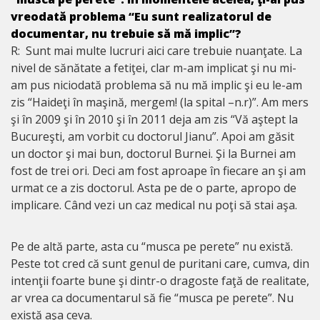
vreodată problema “Eu sunt realizatorul de
documentar, nu trebuie să mă implic”?
R: Sunt mai multe lucruri aici care trebuie nuanţate. La
nivel de sănătate a fetiţei, clar m-am implicat şi nu mi-
am pus niciodată problema să nu mă implic şi eu le-am
zis “Haideţi în maşină, mergem! (la spital –n.r)”. Am mers
şi în 2009 şi în 2010 şi în 2011 deja am zis “Vă aştept la
Bucureşti, am vorbit cu doctorul Jianu”. Apoi am găsit
un doctor şi mai bun, doctorul Burnei. Şi la Burnei am
fost de trei ori. Deci am fost aproape în fiecare an şi am
urmat ce a zis doctorul. Asta pe de o parte, apropo de
implicare. Când vezi un caz medical nu poţi să stai aşa.
Pe de altă parte, asta cu “musca pe perete” nu există.
Peste tot cred că sunt genul de puritani care, cumva, din
intenţii foarte bune şi dintr-o dragoste faţă de realitate,
ar vrea ca documentarul să fie “musca pe perete”. Nu
există aşa ceva.