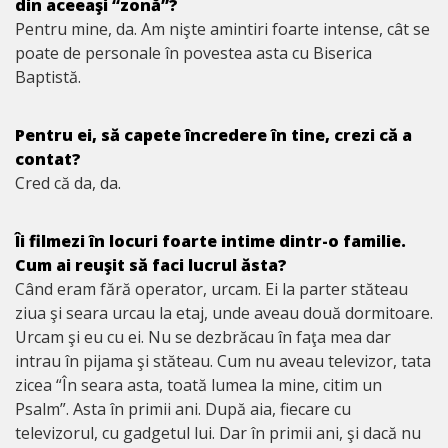
din aceeaşi “zonă”?
Pentru mine, da. Am nişte amintiri foarte intense, cât se
poate de personale în povestea asta cu Biserica
Baptistă.
Pentru ei, să capete încredere în tine, crezi că a
contat?
Cred că da, da.
Îi filmezi în locuri foarte intime dintr-o familie.
Cum ai reuşit să faci lucrul ăsta?
Când eram fără operator, urcam. Ei la parter stăteau
ziua şi seara urcau la etaj, unde aveau două dormitoare.
Urcam şi eu cu ei. Nu se dezbrăcau în faţa mea dar
intrau în pijama şi stăteau. Cum nu aveau televizor, tata
zicea “În seara asta, toată lumea la mine, citim un
Psalm”. Asta în primii ani. După aia, fiecare cu
televizorul, cu gadgetul lui. Dar în primii ani, şi dacă nu