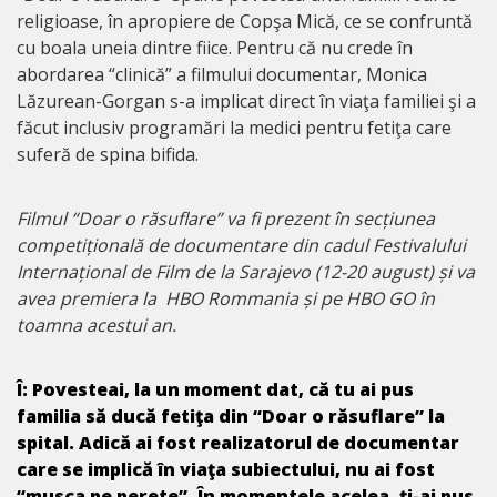
religioase, în apropiere de Copşa Mică, ce se confruntă
cu boala uneia dintre fiice. Pentru că nu crede în
abordarea “clinică” a filmului documentar, Monica
Lăzurean-Gorgan s-a implicat direct în viaţa familiei şi a
făcut inclusiv programări la medici pentru fetiţa care
suferă de spina bifida.
Filmul “Doar o răsuflare” va fi prezent în secțiunea
competițională de documentare din cadul Festivalului
Internațional de Film de la Sarajevo (12-20 august) și va
avea premiera la HBO Rommania și pe HBO GO în
toamna acestui an.
Î: Povesteai, la un moment dat, că tu ai pus
familia să ducă fetiţa din “Doar o răsuflare” la
spital. Adică ai fost realizatorul de documentar
care se implică în viaţa subiectului, nu ai fost
“musca pe perete”. În momentele acelea, ţi-ai pus