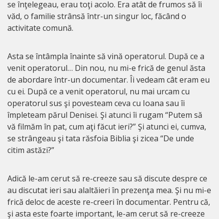
se înţelegeau, erau toţi acolo. Era atât de frumos să îi
văd, o familie strânsă într-un singur loc, făcând o
activitate comună.
Asta se întâmpla înainte să vină operatorul. După ce a
venit operatorul… Din nou, nu mi-e frică de genul ăsta
de abordare într-un documentar. Îi vedeam cât eram eu
cu ei. După ce a venit operatorul, nu mai urcam cu
operatorul sus şi povesteam ceva cu Ioana sau îi
împleteam părul Denisei. Şi atunci îi rugam “Putem să
vă filmăm în pat, cum aţi făcut ieri?” Şi atunci ei, cumva,
se strângeau şi tata răsfoia Biblia şi zicea “De unde
citim astăzi?”
Adică le-am cerut să re-creeze sau să discute despre ce
au discutat ieri sau alaltăieri în prezenţa mea. Şi nu mi-e
frică deloc de aceste re-creeri în documentar. Pentru că,
şi asta este foarte important, le-am cerut să re-creeze