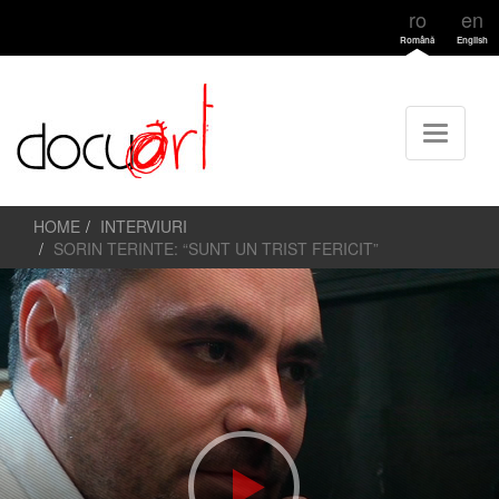
ro
en
Română
English
HOME
INTERVIURI
SORIN TERINTE: “SUNT UN TRIST FERICIT”