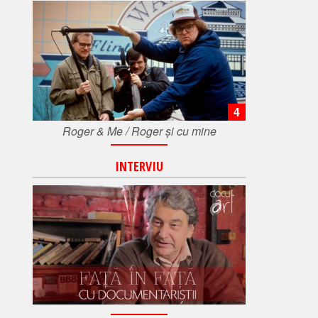
4
Roger & Me / Roger și cu mine
INTERVIU