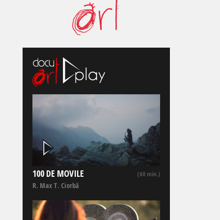
100 DE MOVILE
(60 min.)
R. Max T. Ciorbă