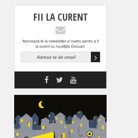
FII LA CURENT
Abonează-te la newsletter-ul nostru pentru a fi
la curent cu noutăţile Docuart.