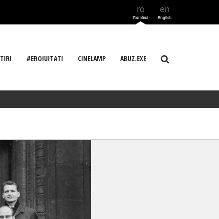
ro
en
Română
English
TIRI
#EROIUITATI
CINELAMP
ABUZ.EXE