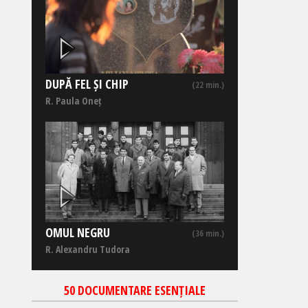
DUPĂ FEL ȘI CHIP
(22 min.)
R. Paula Oneț
OMUL NEGRU
(36 min.)
R. Alexandru Tudora
50 DOCUMENTARE ESENȚIALE