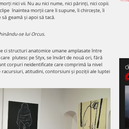
morți nici vii. Nu au nici nume, nici părinți, nici copii.
lipe înaintea morții care îi supune, îi chircește, îi
ce să geamă și apoi să tacă.
chinându-se lui Orcus.
e ci structuri anatomice umane amplasate între
 care plutesc pe Styx, se învârt de nouă ori, fără
Sunt corpuri neidentificate care comprimă la nivel
racursiuri, atitudini, contorsiuni și poziții ale luptei