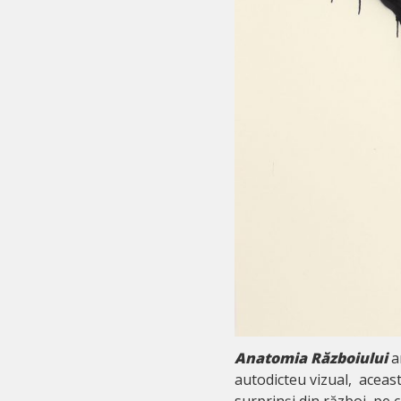
Anatomia Războiului
a
autodicteu vizual, această
surprinși din război, pe 