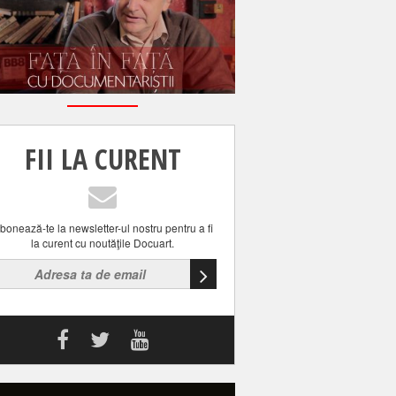
FII LA CURENT
bonează-te la newsletter-ul nostru pentru a fi
la curent cu noutăţile Docuart.