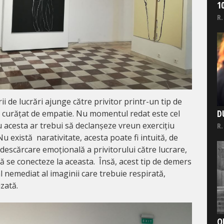
1
R.
ii de lucrări ajunge către privitor printr-un tip de
D
fie curățat de empatie. Nu momentul redat este cel
 acesta ar trebui să declanșeze vreun exercițiu
R.
u există narativitate, acesta poate fi intuită, de
 descărcare emoțională a privitorului către lucrare,
să se conecteze la aceasta. Însă, acest tip de demers
 nemediat al imaginii care trebuie respirată,
izată.
O