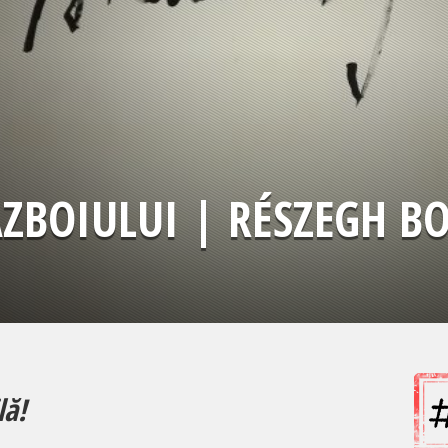
ZBOIULUI | RÉSZEGH B
lă!