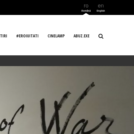
ro
en
Română
English
TIRI
#EROIUITATI
CINELAMP
ABUZ.EXE