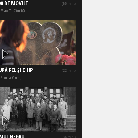
00 DE MOVILE
(60 min.)
 Max T. Ciorbă
UPĂ FEL ȘI CHIP
(22 min.)
 Paula Oneț
MUL NEGRU
(36 min.)