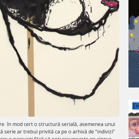
re în mod cert o structură serială, asemenea unui
 serie ar trebui privită ca pe o arhivă de “indivizi”
care o parcurgi fără să poți recunoaște pe cineva