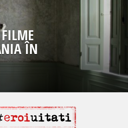
 FILME
ÂNIA ÎN