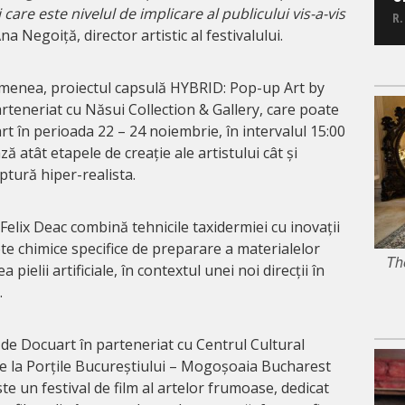
 care este nivelul de implicare al publicului vis-a-vis
R.
na Negoiță, director artistic al festivalului.
semenea, proiectul capsulă HYBRID: Pop-up Art by
parteneriat cu Năsui Collection & Gallery, care poate
art în perioada 22 – 24 noiembrie, în intervalul 15:00
ză atât etapele de creație ale artistului cât și
lptură hiper-realista.
 Felix Deac combină tehnicile taxidermiei cu inovații
te chimice specifice de preparare a materialelor
Th
 pielii artificiale, în contextul unei noi direcții în
.
 de Docuart în parteneriat cu Centrul Cultural
e la Porțile Bucureștiului – Mogoșoaia Bucharest
ste un festival de film al artelor frumoase, dedicat