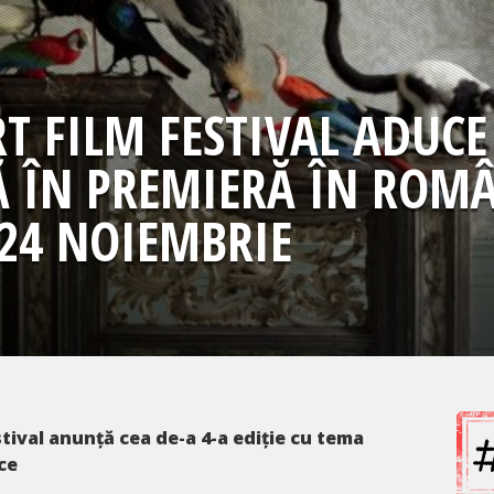
T FILM FESTIVAL ADUCE
Ă ÎN PREMIERĂ ÎN ROM
24 NOIEMBRIE
tival anunță cea de-a 4-a ediție cu tema
ce