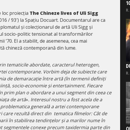
1
R.
e loc proiecția
The Chineze lives of Uli Sigg
016 / 93′) la Spațiu Docuart. Documentarul are ca
plomatul și colecționarul de artă Uli Sigg și
l socio-politic tensionat al transformărilor
ii ’70. El a stabilit, de asemenea, cea mai
rtă chineză contemporană din lume.
prin tematicile abordate, caracterul heterogen,
D
l artei contemporane. Vorbim deja de subiecte care
R.
ia de demaracație între artă (în termenii definiți
știință, socio-economie și entertainment. Fiecare
în prim plan o abordare a unui segment din ceea ce
piața de artă
»
. Interesul nostru a fost acela de a
n problematica generală a artei contemporane
ri care rezultă direct din tematica filmelor: Cât de
rii în stabilirea tendințelor și a marilor nume în
t segmentele conexe precum taxidermia parte din
O