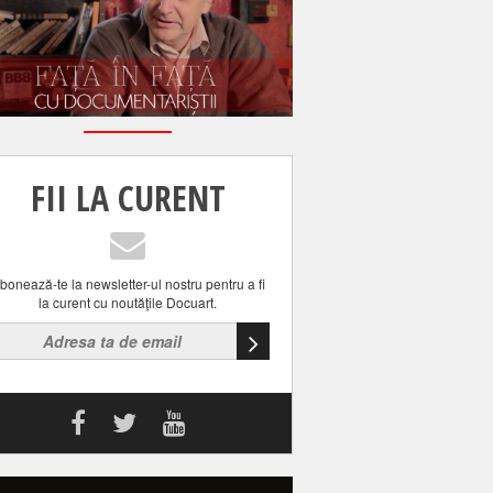
FII LA CURENT
bonează-te la newsletter-ul nostru pentru a fi
la curent cu noutăţile Docuart.