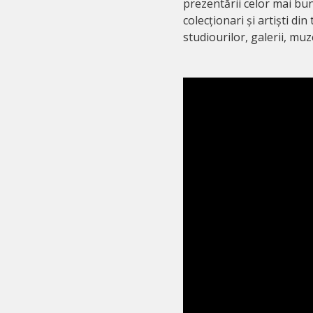
prezentării celor mai bun
colecționari și artiști din
studiourilor, galerii, muze