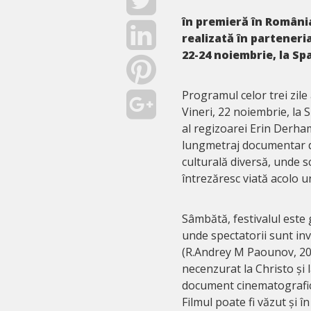
în premieră în România 
realizată în parteneri
22-24 noiembrie, la Sp
Programul celor trei zile 
Vineri, 22 noiembrie, la 
al regizoarei Erin Derham
lungmetraj documentar d
culturală diversă, unde sc
întrezăresc viată acolo u
Sâmbătă, festivalul este 
unde spectatorii sunt inv
(R.Andrey M Paounov, 201
necenzurat la Christo și 
document cinematografic a
Filmul poate fi văzut și 