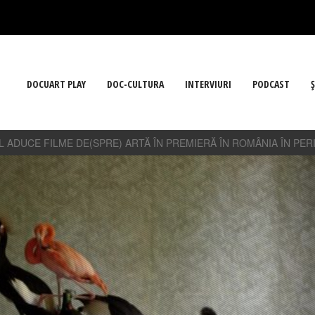
DOCUART PLAY
DOC-CULTURA
INTERVIURI
PODCAST
Ş
 ADUCE FILME DE(SPRE) ARTĂ ÎN PREMIERĂ ÎN ROMÂNIA ÎN PER