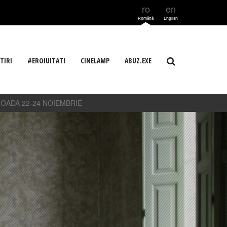
ro
en
Română
English
TIRI
#EROIUITATI
CINELAMP
ABUZ.EXE
IOADA 22-24 NOIEMBRIE