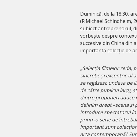
Duminică, de la 18:30, ar
(R.Michael Schindhelm, 2
subiect antreprenorul, di
vorbește despre contextu
succesive din China din an
importantă colecție de a
„
Selecția filmelor redă, 
sincretic și excentric a
se regăsesc undeva pe lin
de către publicul larg), 
dintre propuneri aduce 
definim drept
«
scena și 
introduce spectatorul î
printr-o serie de întrebă
important sunt colecționa
arta contemporană? Sun