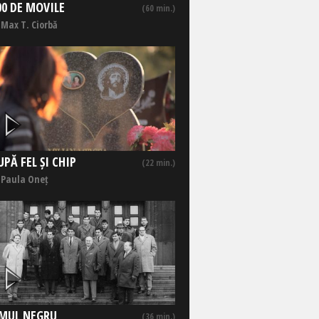
00 DE MOVILE
(60 min.)
 Max T. Ciorbă
UPĂ FEL ȘI CHIP
(22 min.)
 Paula Oneț
MUL NEGRU
(36 min.)