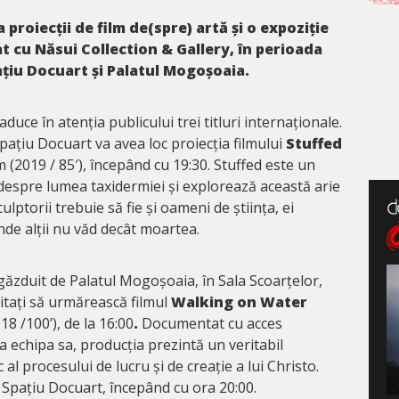
proiecții de film de(spre) artă și o expoziție
at cu Năsui Collection & Gallery, în perioada
ațiu Docuart și Palatul Mogoșoaia.
aduce în atenția publicului trei titluri internaționale.
Spațiu Docuart va avea loc proiecția filmului
Stuffed
 (2019 / 85′), începând cu 19:30. Stuffed este un
espre lumea taxidermiei și explorează această arie
ulptorii trebuie să fie și oameni de știința, ei
nde alții nu văd decât moartea.
găzduit de Palatul Mogoșoaia, în Sala Scoarțelor,
itați să urmărească filmul
Walking on Water
8 /100’), de la 16:00
.
Documentat cu acces
la echipa sa, producția prezintă un veritabil
l procesului de lucru și de creație a lui Christo.
în Spațiu Docuart, începând cu ora 20:00.