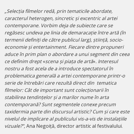
„
Selecția filmelor redă, prin tematicile abordate,
caracterul heterogen, sincretic și excentric al artei
contemporane. Vorbim deja de subiecte care se
regăsesc undeva pe linia de demaracație între artă (în
termenii definiți de către publicul larg), știință, socio-
economie și entertainment. Fiecare dintre propuneri
aduce în prim plan o abordare a unui segment din ceea
ce definim drept
«
scena și piața de artă
»
. Interesul
nostru a fost acela de a introduce spectatorul în
problematica generală a artei contemporane printr-o
serie de întrebări care rezultă direct din tematica
filmelor: Cât de important sunt colecționarii în
stabilirea tendințelor și a marilor nume în arta
contemporană? Sunt segmentele conexe precum
taxidermia parte din discursul artistic? Cum și care este
nivelul de implicare al publicului vis-a-vis de instalațiile
vizuale?”,
Ana Negoiță, director artistic al festivalului.