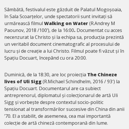
Sâmbătă, festivalul este găzduit de Palatul Mogoșoaia,
în Sala Scoarțelor, unde spectatorii sunt invitați să
urmărească filmul
Walking on Water
(R.Andrey M
Paounov, 2018 /100’), de la 16:00
.
Documentat cu acces
necenzurat la Christo și la echipa sa, producția prezintă
un veritabil document cinematografic al procesului de
lucru și de creație a lui Christo. Filmul poate fi văzut și în
Spațiu Docuart, începând cu ora 20:00.
Duminică, de la 18:30, are loc proiecția
The Chineze
lives of Uli Sigg
(R.Michael Schindhelm, 2016 / 93′) la
Spațiu Docuart. Documentarul are ca subiect
antreprenorul, diplomatul și colecționarul de artă Uli
Sigg și vorbește despre contextul socio-politic
tensionat al transformărilor succesive din China din anii
’70. El a stabilit, de asemenea, cea mai importantă
colecție de artă chineză contemporană din lume.