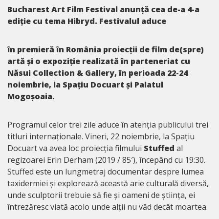
Bucharest Art Film Festival anunță cea de-a 4-a
ediție cu tema Hibryd. Festivalul aduce
în premieră în România proiecții de film de(spre)
artă și o expoziție realizată în parteneriat cu
Năsui Collection & Gallery, în perioada 22-24
noiembrie, la Spațiu Docuart și Palatul
Mogoșoaia.
Programul celor trei zile aduce în atenția publicului trei
titluri internaționale. Vineri, 22 noiembrie, la Spațiu
Docuart va avea loc proiecția filmului
Stuffed
al
regizoarei Erin Derham (2019 / 85′), începând cu 19:30.
Stuffed este un lungmetraj documentar despre lumea
taxidermiei și explorează această arie culturală diversă,
unde sculptorii trebuie să fie și oameni de știința, ei
întrezăresc viată acolo unde alții nu văd decât moartea.