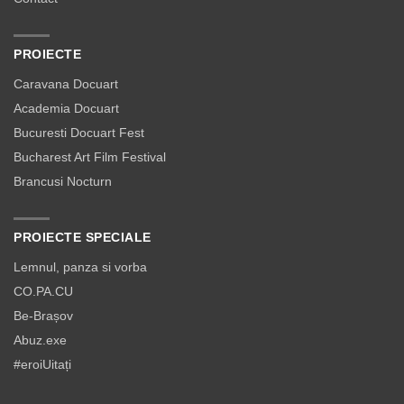
PROIECTE
Caravana Docuart
Academia Docuart
Bucuresti Docuart Fest
Bucharest Art Film Festival
Brancusi Nocturn
PROIECTE SPECIALE
Lemnul, panza si vorba
CO.PA.CU
Be-Brașov
Abuz.exe
#eroiUitați