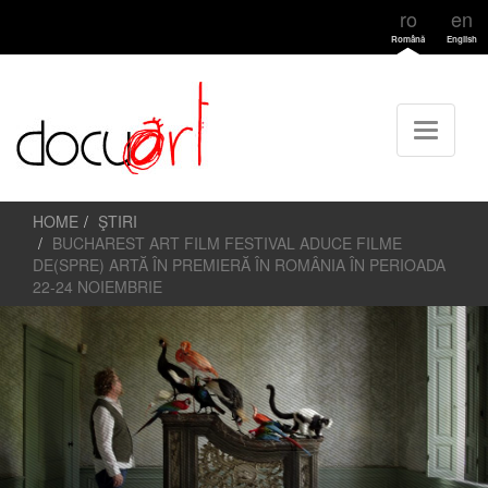
ro
en
Română
English
HOME
ŞTIRI
BUCHAREST ART FILM FESTIVAL ADUCE FILME
DE(SPRE) ARTĂ ÎN PREMIERĂ ÎN ROMÂNIA ÎN PERIOADA
22-24 NOIEMBRIE