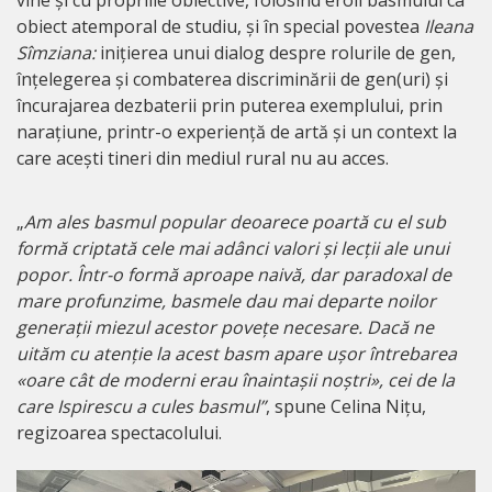
vine și cu propriile obiective, folosind eroii basmului ca
obiect atemporal de studiu, și în special povestea
Ileana
Sîmziana
:
inițierea unui dialog despre rolurile de gen,
înțelegerea și combaterea discriminării de gen(uri) și
încurajarea dezbaterii prin puterea exemplului, prin
narațiune, printr-o experiență de artă și un context la
care acești tineri din mediul rural nu au acces.
„
Am ales basmul popular deoarece poartă cu el sub
formă criptată cele mai adânci valori și lecții ale unui
popor. Într-o formă aproape naivă, dar paradoxal de
mare profunzime, basmele dau mai departe noilor
generații miezul acestor povețe necesare. Dacă ne
uităm cu atenție la acest basm apare ușor întrebarea
«oare cât de moderni erau înaintașii noștri», cei de la
care Ispirescu a cules basmul”
, spune Celina Nițu,
regizoarea spectacolului.