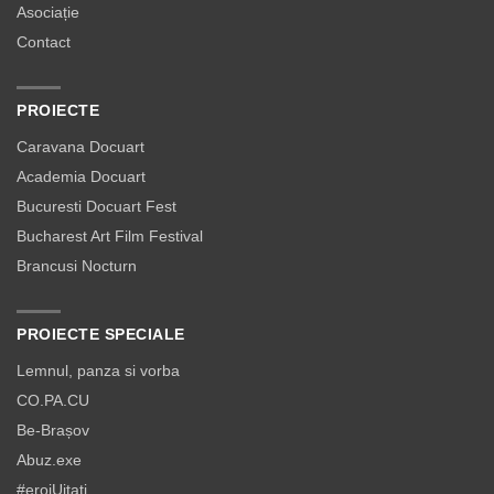
Asociație
Contact
PROIECTE
Caravana Docuart
Academia Docuart
Bucuresti Docuart Fest
Bucharest Art Film Festival
Brancusi Nocturn
PROIECTE SPECIALE
Lemnul, panza si vorba
CO.PA.CU
Be-Brașov
Abuz.exe
#eroiUitați