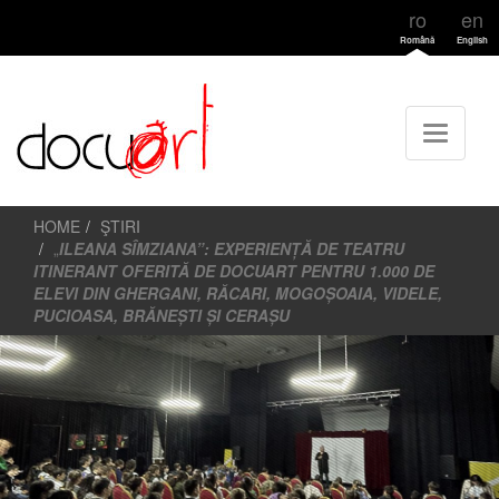
ro
en
Română
English
HOME
ŞTIRI
„
ILEANA SÎMZIANA”: EXPERIENȚĂ DE TEATRU
ITINERANT OFERITĂ DE DOCUART PENTRU 1.000 DE
ELEVI DIN GHERGANI, RĂCARI, MOGOȘOAIA, VIDELE,
PUCIOASA, BRĂNEȘTI ȘI CERAȘU