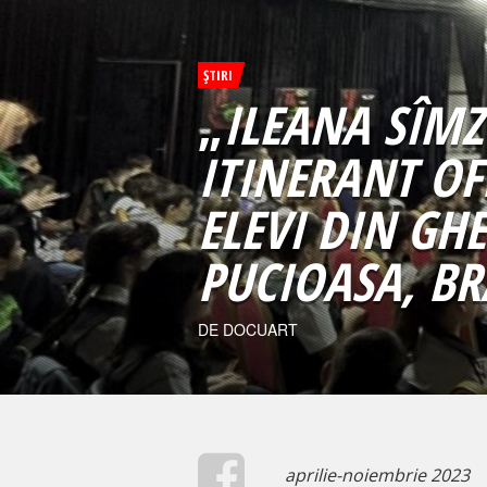
ŞTIRI
„
ILEANA SÎMZ
ITINERANT OF
ELEVI DIN GH
PUCIOASA, BR
DE DOCUART
aprilie-noiembrie 2023