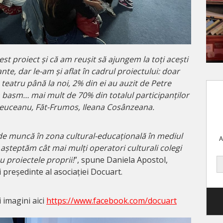
t proiect și că am reușit să ajungem la toți acești
nte, dar le-am și aflat în cadrul proiectului: doar
a teatru până la noi, 2% din ei au auzit de Petre
un basm… mai mult de 70% din totalul participanților
reuceanu, Făt-Frumos, Ileana Cosânzeana.
de muncă în zona cultural-educațională în mediul
A
 așteptăm cât mai mulți operatori culturali colegi
cu proiectele proprii!
”, spune Daniela Apostol,
i președinte al asociației Docuart.
i imagini aici
https://www.facebook.com/docuart