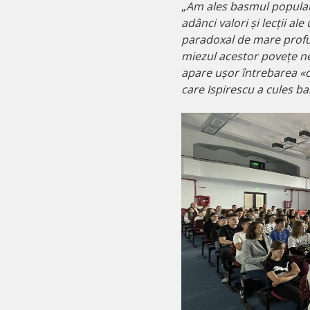
„
Am ales basmul popular
adânci valori și lecții a
paradoxal de mare profu
miezul acestor povețe n
apare ușor întrebarea «oa
care Ispirescu a cules b