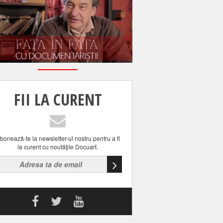
FII LA CURENT
bonează-te la newsletter-ul nostru pentru a fi
la curent cu noutăţile Docuart.