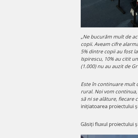
„
Ne bucurăm mult de aces
copii. Aveam cifre alarma
5% dintre copii au fost l
Ispirescu, 10% au citit 
(1.000) nu au auzit de G
Este în continuare mult 
rural. Noi vom continua,
să ni se alăture, fiecare 
inițiatoarea proiectului ș
Găsiți fluxul proiectului ș