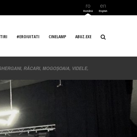
ro
en
Română
English
TIRI
#EROIUITATI
CINELAMP
ABUZ.EXE
GHERGANI, RĂCARI, MOGOȘOAIA, VIDELE,