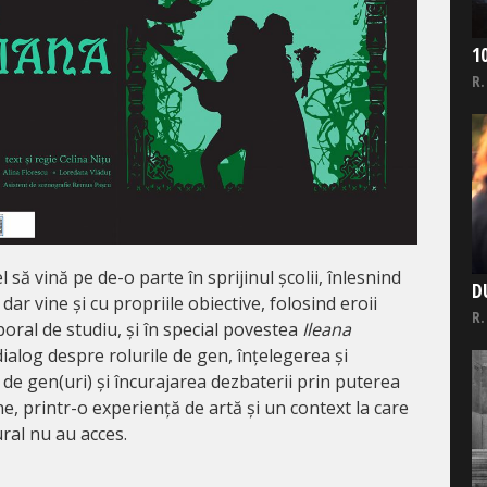
1
R.
el să vină pe de-o parte în sprijinul școlii, înlesnind
D
dar vine și cu propriile obiective, folosind eroii
R.
oral de studiu, și în special povestea
Ileana
dialog despre rolurile de gen, înțelegerea și
de gen(uri) și încurajarea dezbaterii prin puterea
e, printr-o experiență de artă și un context la care
ural nu au acces.