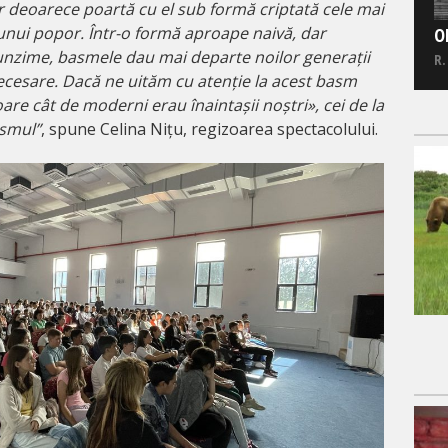
 deoarece poartă cu el sub formă criptată cele mai
le unui popor. Într-o formă aproape naivă, dar
O
nzime, basmele dau mai departe noilor generații
R.
ecesare. Dacă ne uităm cu atenție la acest basm
re cât de moderni erau înaintașii noștri», cei de la
asmul”
, spune Celina Nițu, regizoarea spectacolului.