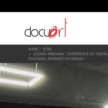
HOME
ŞTIRI
„
ILEANA SÎMZIANA”: EXPERIENȚĂ DE TEATRU
PUCIOASA, BRĂNEȘTI ȘI CERAȘU