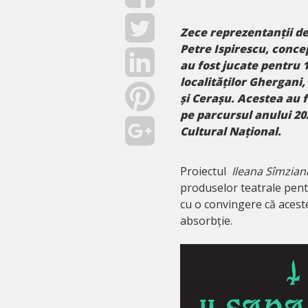
Zece reprezentanții de
Petre Ispirescu, concep
au fost jucate pentru 1
localităților
Ghergani, 
și Cerașu
. Acestea au 
pe parcursul anului 20
Cultural Național.
Proiectul
Ileana Sîmzia
produselor teatrale pentr
cu o convingere că acest
absorbție.