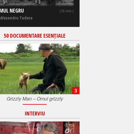
MUL NEGRU
(36 min.)
 Alexandru Tudora
50 DOCUMENTARE ESENȚIALE
3
Grizzly Man – Omul grizzly
INTERVIU