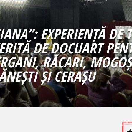
IANA”: EXPERIENȚĂ DE 
ERITĂ DE DOCUART PENT
ERGANI, RĂCARI, MOGOȘ
ĂNEȘTI ȘI CERAȘU