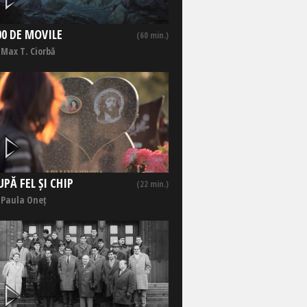
00 DE MOVILE
(60 min.)
 Max T. Ciorbă
UPĂ FEL ȘI CHIP
(22 min.)
 Paula Oneț