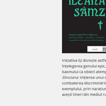
Inițiativa își dorește astf
înțelegerea genului epic, 
basmului ca obiect atemp
Sîmziana
:
inițierea unui 
combaterea discriminării 
exemplului, prin narațiun
acești tineri din mediul r