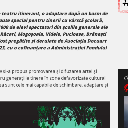
 teatru itinerant, o adaptare după un basm de
ute special pentru tinerii cu vârstă școlară,
000 de elevi spectatori din școlile generale ale
Răcari, Mogoșoaia, Videle, Pucioasa, Brănești
fost pregătite și derulate de Asociația Docuart
23, cu o cofinanțare a Administrației Fondului
na
și-a propus promovarea și difuzarea artei și
u generațiile tinere în zone defavorizate cultural,
ea sunt cele mai capabile de schimbare, adaptare și