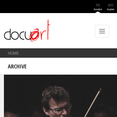
ro
en
Română
English
HOME
ARCHIVE