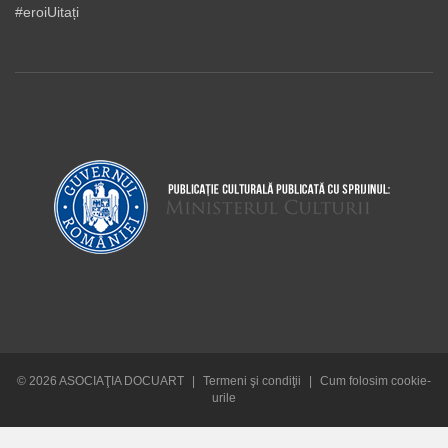
#eroiUitați
© 2026 ASOCIAŢIA DOCUART
|
Termeni şi condiţii
|
Cum folosim cookie-
urile