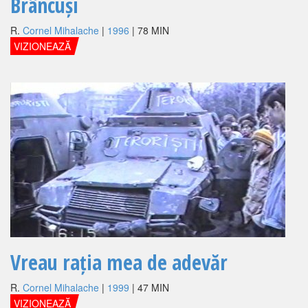
Brâncuși
R.
Cornel Mihalache
|
1996
| 78 MIN
VIZIONEAZĂ
Vreau rația mea de adevăr
R.
Cornel Mihalache
|
1999
| 47 MIN
VIZIONEAZĂ