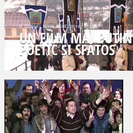
R.
CORNEL MIHALACHE
|
2016
| 90 MIN
UN FILM MAI PUȚIN 
POETIC ȘI SFĂTOS