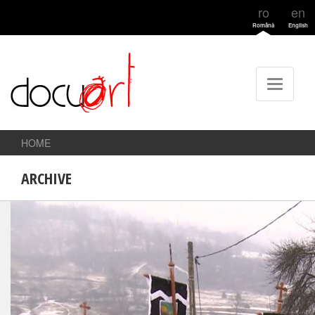
ro
en
Română
English
HOME
ARCHIVE