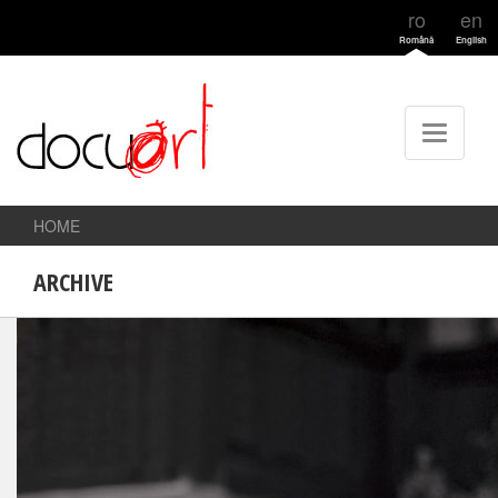
ro
en
Română
English
HOME
ARCHIVE