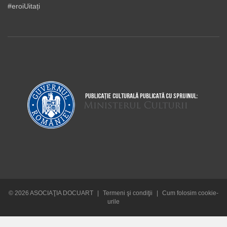
#eroiUitați
© 2026 ASOCIAŢIA DOCUART
|
Termeni şi condiţii
|
Cum folosim cookie-
urile