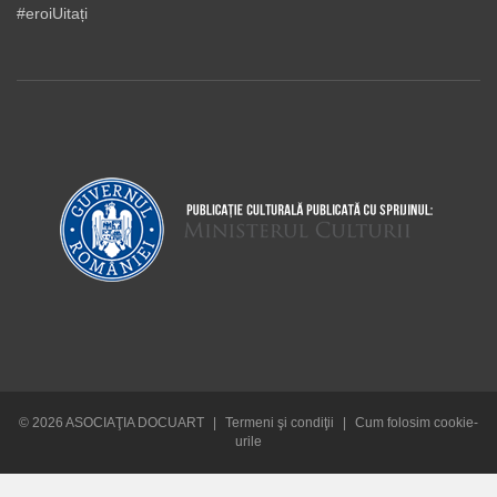
#eroiUitați
© 2026 ASOCIAŢIA DOCUART
|
Termeni şi condiţii
|
Cum folosim cookie-
urile