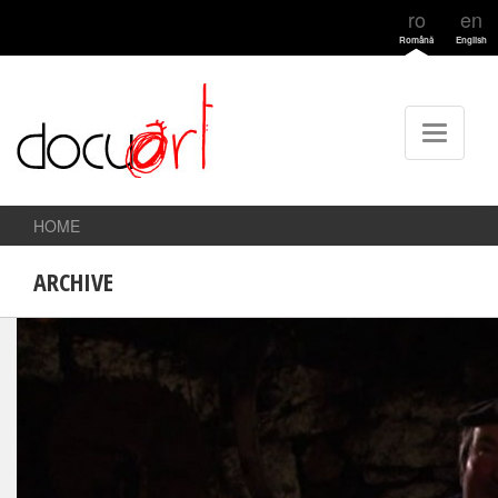
ro
en
Română
English
HOME
ARCHIVE