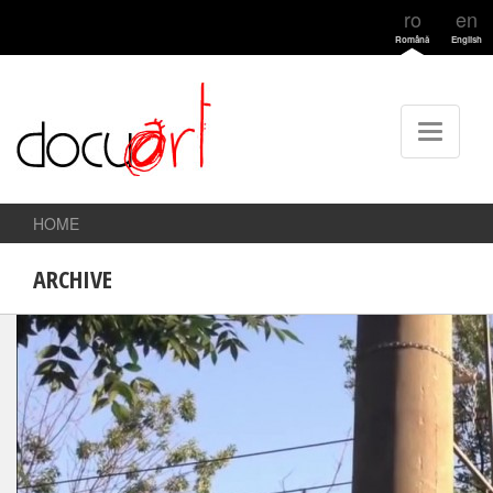
ro
en
Română
English
HOME
ARCHIVE