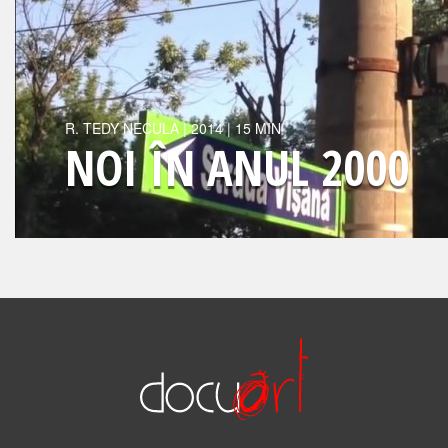
R.
TEDY NECULA
|
2014
| 15 MIN
NOI ÎN ANUL 2000