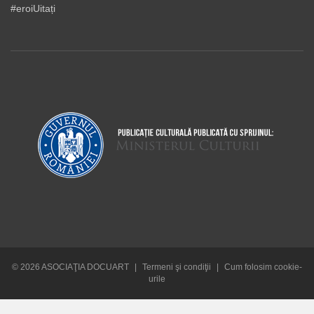
#eroiUitați
© 2026 ASOCIAŢIA DOCUART
|
Termeni şi condiţii
|
Cum folosim cookie-
urile