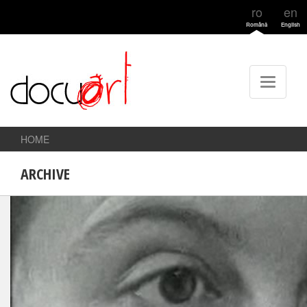
ro
en
Română
English
HOME
ARCHIVE