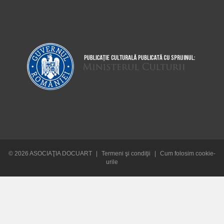
© 2026 ASOCIAŢIA DOCUART
|
Termeni şi condiţii
|
Cum folosim cookie-
urile