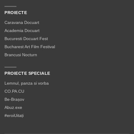
PROIECTE
Caravana Docuart
Academia Docuart
Bucuresti Docuart Fest
Bucharest Art Film Festival
Brancusi Nocturn
PROIECTE SPECIALE
Lemnul, panza si vorba
CO.PA.CU
Be-Brașov
Abuz.exe
#eroiUitați