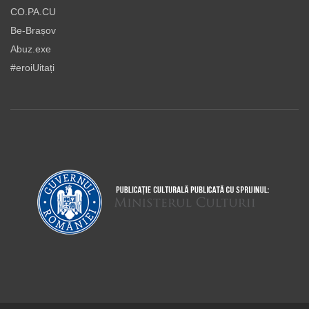
CO.PA.CU
Be-Brașov
Abuz.exe
#eroiUitați