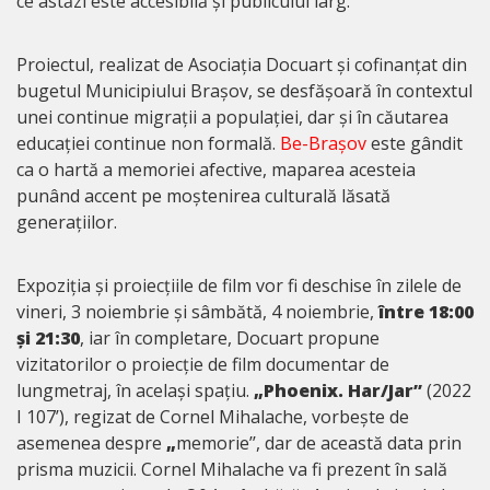
ce astăzi este accesibilă și publicului larg.
Proiectul, realizat de Asociația Docuart și cofinanțat din
bugetul Municipiului Brașov, se desfășoară în contextul
unei continue migrații a populației, dar și în căutarea
educației continue non formală.
Be-Brașov
este gândit
ca o hartă a memoriei afective, maparea acesteia
punând accent pe moștenirea culturală lăsată
generațiilor.
Expoziția și proiecțiile de film vor fi deschise în zilele de
vineri, 3 noiembrie și sâmbătă, 4 noiembrie,
între 18:00
și 21:30
, iar în completare, Docuart propune
vizitatorilor o proiecție de film documentar de
lungmetraj, în același spațiu.
„Phoenix. Har/Jar”
(2022
I 107’), regizat de Cornel Mihalache, vorbește de
asemenea despre
„
memorie’’, dar de această data prin
prisma muzicii. Cornel Mihalache va fi prezent în sală