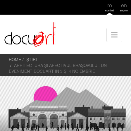
ro
en
Română
English
HOME
ŞTIRI
ARHITECTURA ȘI AFECTIVUL BRAȘOVULUI: UN
EVENIMENT DOCUART ÎN 3 ȘI 4 NOIEMBRIE