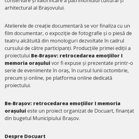
conservare și valorificare a patrimoniului cultural și
arhitectural al Brașovului.
Atelierele de creație documentară se vor finaliza cu un
film documentar, o expoziție de fotografie și o piesă de
teatru alcătuită din monologuri dezvoltate în cadrul
cursului de către participanți. Producțiile primei ediții a
proiectului
Be-Brașov: retrocedarea emoțiilor I
memoria orașului
vor fi expuse și prezentate printr-o
serie de evenimente în oraș, în cursul lunii octombrie,
precum și online, pe platforma online dedicată
proiectului.
Be-Brașov: retrocedarea emoțiilor I memoria
orașului
este un proiect organizat de Docuart, finanțat
din bugetul Municipiului Brașov.
Despre Docuart