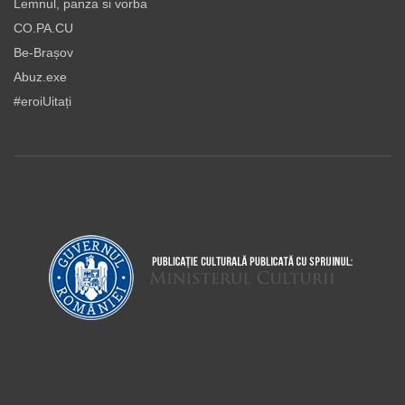
Lemnul, panza si vorba
CO.PA.CU
Be-Brașov
Abuz.exe
#eroiUitați