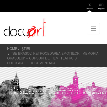
ro
en
Română
English
HOME
ŞTIRI
“BE-BRAȘOV: RETROCEDAREA EMOȚIILOR I MEMORIA
ORAȘULUI” – CURSURI DE FILM, TEATRU ȘI
FOTOGRAFIE DOCUMENTARĂ