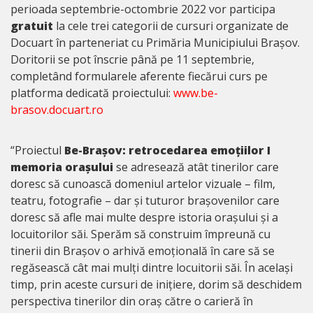
perioada septembrie-octombrie 2022 vor participa
gratuit
la cele trei categorii de cursuri organizate de
Docuart în parteneriat cu Primăria Municipiului Brașov.
Doritorii se pot înscrie până pe 11 septembrie,
completând formularele aferente fiecărui curs pe
platforma dedicată proiectului:
www.be-
brasov.docuart.ro
“Proiectul
Be-Brașov: retrocedarea emoțiilor I
memoria orașului
se adresează atât tinerilor care
doresc să cunoască domeniul artelor vizuale – film,
teatru, fotografie – dar și tuturor brașovenilor care
doresc să afle mai multe despre istoria orașului și a
locuitorilor săi. Sperăm să construim împreună cu
tinerii din Brașov o arhivă emoțională în care să se
regăsească cât mai mulți dintre locuitorii săi. În același
timp, prin aceste cursuri de inițiere, dorim să deschidem
perspectiva tinerilor din oraș către o carieră în