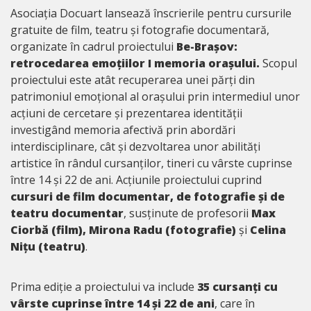
Asociația Docuart lansează înscrierile pentru cursurile
gratuite de film, teatru și fotografie documentară,
organizate în cadrul proiectului
Be-Brașov:
retrocedarea emoțiilor I memoria orașului.
Scopul
proiectului este atât recuperarea unei părți din
patrimoniul emoțional al orașului prin intermediul unor
acțiuni de cercetare și prezentarea identității
investigând memoria afectivă prin abordări
interdisciplinare, cât și dezvoltarea unor abilități
artistice în rândul cursanților, tineri cu vârste cuprinse
între 14 și 22 de ani. Acțiunile proiectului cuprind
cursuri de film documentar, de fotografie și de
teatru documentar
, susținute de profesorii
Max
Ciorbă (film), Mirona Radu (fotografie)
și
Celina
Nițu (teatru)
.
Prima ediție a proiectului va include
35 cursanți cu
vârste cuprinse între 14 și 22 de ani
, care în