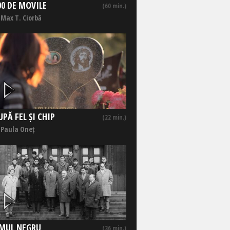
00 DE MOVILE
(60 min.)
 Max T. Ciorbă
UPĂ FEL ȘI CHIP
(22 min.)
 Paula Oneț
MUL NEGRU
(36 min.)