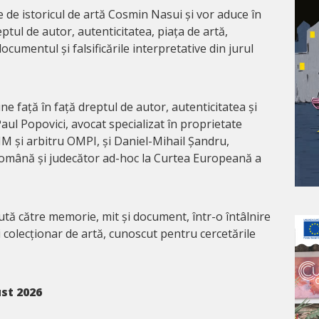
te de istoricul de artă Cosmin Nasui și vor aduce în
tul de autor, autenticitatea, piața de artă,
cumentul și falsificările interpretative din jurul
ne față în față dreptul de autor, autenticitatea și
Paul Popovici, avocat specializat în proprietate
SIM și arbitru OMPI, și Daniel-Mihail Șandru,
Română și judecător ad-hoc la Curtea Europeană a
ă către memorie, mit și document, într-o întâlnire
și colecționar de artă, cunoscut pentru cercetările
st 2026