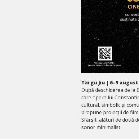
Târgu Jiu | 6–9 august
După deschiderea de la B
care opera lui Constanti
cultural, simbolic și com
propune proiecții de film
Sfârșit, alături de două 
sonor minimalist.