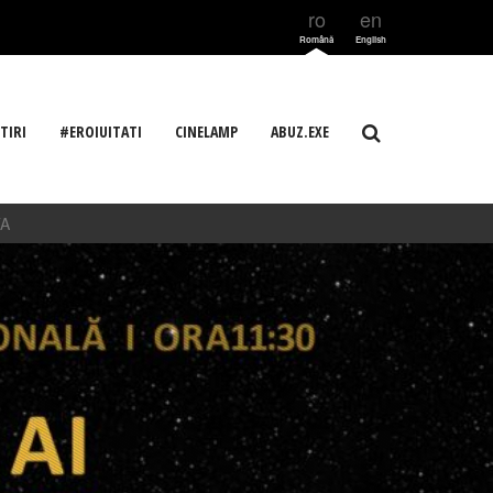
ro
en
Română
English
TIRI
#EROIUITATI
CINELAMP
ABUZ.EXE
TA