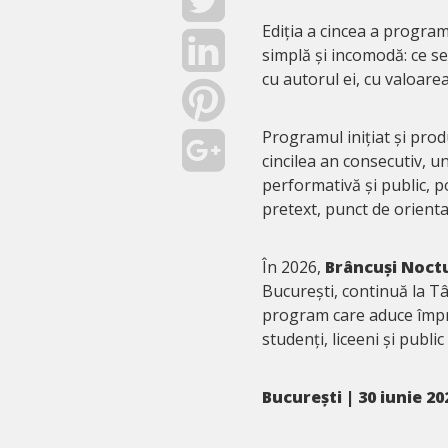
Ediția a cincea a progra
simplă și incomodă: ce se
cu autorul ei, cu valoare
Programul inițiat și pro
cincilea an consecutiv, un
performativă și public, p
pretext, punct de orient
În 2026,
Brâncuși Noct
București, continuă la Tâ
program care aduce împreun
studenți, liceeni și public 
București | 30 iunie 20