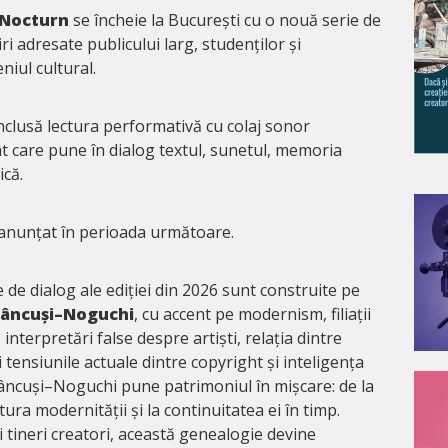
 Nocturn
se încheie la București cu o nouă serie de
lniri adresate publicului larg, studenților și
niul cultural.
 inclusă lectura performativă cu colaj sonor
t care pune în dialog textul, sunetul, memoria
ică.
 anunțat în perioada următoare.
e de dialog ale ediției din 2026 sunt construite pe
râncuși–Noguchi
, cu accent pe modernism, filiații
, interpretări false despre artiști, relația dintre
 tensiunile actuale dintre copyright și inteligența
Brâncuși–Noguchi pune patrimoniul în mișcare: de la
ptura modernității și la continuitatea ei în timp.
și tineri creatori, această genealogie devine