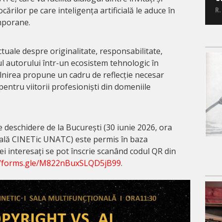
R.
ărilor pe care inteligența artificială le aduce în
mporane.
ctuale despre originalitate, responsabilitate,
cul autorului într-un ecosistem tehnologic în
lnirea propune un cadru de reflecție necesar
 pentru viitorii profesioniști din domeniile
 deschidere de la București (30 iunie 2026, ora
nală CINETic UNATC) este permis în baza
Cei interesați se pot înscrie scanând codul QR din
//forms.gle/M822nBuxSLQD5jB99
.