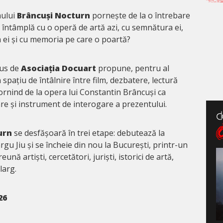
mului
Brâncuși Nocturn
pornește de la o întrebare
 întâmplă cu o operă de artă azi, cu semnătura ei,
a ei și cu memoria pe care o poartă?
dus de
Asociația Docuart
propune, pentru al
 spațiu de întâlnire între film, dezbatere, lectură
ornind de la opera lui Constantin Brâncuși ca
are și instrument de interogare a prezentului.
urn
se desfășoară în trei etape: debutează la
rgu Jiu și se încheie din nou la București, printr-un
ă artiști, cercetători, juriști, istorici de artă,
larg.
26