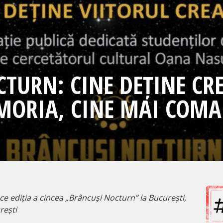
TURN: CINE DEȚINE CRE
EMORIA, CINE MAI COM
e ediția a cincea „Brâncuși Nocturn” la București,
rești