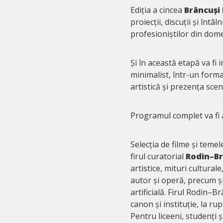
Ediția a cincea
Brâncuși
proiecții, discuții și întâ
profesioniștilor din dome
Și în această etapă va fi
minimalist, într-un forma
artistică și prezența scen
Programul complet va fi
Selecția de filme și temel
firul curatorial
Rodin–B
artistice, mituri culturale
autor și operă, precum și
artificială. Firul Rodin–
canon și instituție, la ru
Pentru liceeni, studenți 