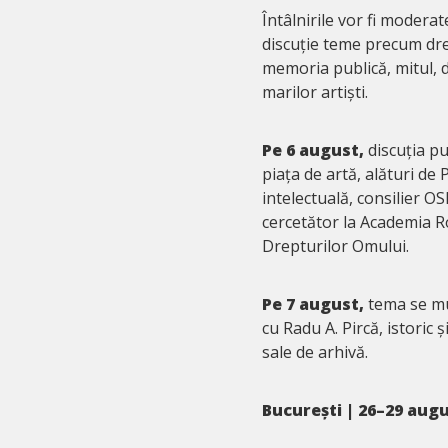
Întâlnirile vor fi modera
discuție teme precum drep
memoria publică, mitul, do
marilor artiști.
Pe 6 august,
discuția pu
piața de artă, alături de 
intelectuală, consilier O
cercetător la Academia 
Drepturilor Omului.
Pe 7 august,
tema se mut
cu Radu A. Pircă, istoric 
sale de arhivă.
București | 26–29 augu