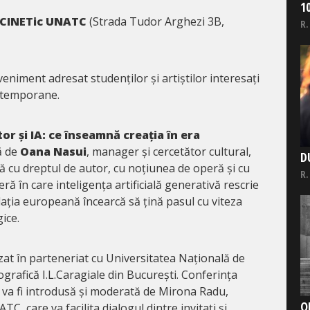
1
ă CINETic UNATC
(Strada Tudor Arghezi 3B,
R.
eniment adresat studenților și artiștilor interesați
ontemporane.
or și IA: ce înseamnă creația în era
ă de
Oana Nasui
, manager și cercetător cultural,
D
ă cu dreptul de autor, cu noțiunea de operă și cu
R.
eră în care inteligența artificială generativă rescrie
islația europeană încearcă să țină pasul cu viteza
ice.
at în parteneriat cu Universitatea Națională de
grafică I.L.Caragiale din București. Conferința
va fi introdusă și moderată de Mirona Radu,
O
C, care va facilita dialogul dintre invitați și