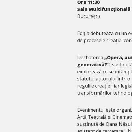
Ora 11:30
Sala Multifuncțional
București)
Ediția debutează cu un ev
de procesele creației c
Dezbaterea
„Operă, aut
generativă?”
, susținut
explorează ce se întâmpl
statutul autorului într-o 
regulile creației, iar leg
transformărilor tehnolog
Evenimentul este organiz
Artă Teatrală și Cinemato
susținută de Oana Năsui 
asistent de cercetare UNAT