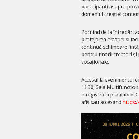
participanți asupra provoc
domeniul creației conte
Pornind de la întrebări a
protejarea creației și lo
continuă schimbare, întâ
pentru tinerii creatori și
vocaționale.
Accesul la evenimentul de
11:30, Sala Multifuncțio
înregistrării prealabile. 
afiș sau accesând
https: