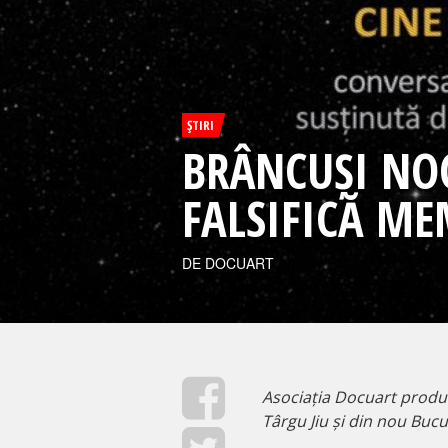
ŞTIRI
BRÂNCUȘI NOC
FALSIFICĂ M
DE DOCUART
Asociația Docuart produc
Târgu Jiu și din nou Bucu