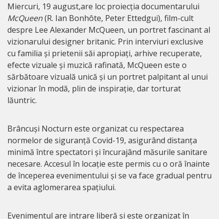
Miercuri, 19 august,are loc proiecția documentarului
McQueen
(R. Ian Bonhôte, Peter Ettedgui), film-cult
despre Lee Alexander McQueen, un portret fascinant al
vizionarului designer britanic. Prin interviuri exclusive
cu familia și prietenii săi apropiați, arhive recuperate,
efecte vizuale și muzică rafinată, McQueen este o
sărbătoare vizuală unică și un portret palpitant al unui
vizionar în modă, plin de inspirație, dar torturat
lăuntric.
Brâncuși Nocturn este organizat cu respectarea
normelor de siguranță Covid-19, asigurând distanța
minimă între spectatori și încurajând măsurile sanitare
necesare. Accesul în locație este permis cu o oră înainte
de începerea evenimentului și se va face gradual pentru
a evita aglomerarea spațiului.
Evenimentul are intrare liberă și este organizat în