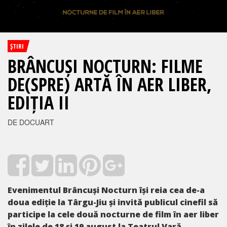
ŞTIRI
BRÂNCUȘI NOCTURN: FILME
DE(SPRE) ARTĂ ÎN AER LIBER,
EDIȚIA II
DE DOCUART
Evenimentul Brâncuși Nocturn își reia cea de-a
doua ediție la Târgu-Jiu și invită publicul cinefil să
participe la cele două nocturne de film în aer liber
în zilele de 18 și 19 august la Teatrul Vară.