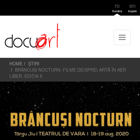
ro
en
Română
English
HOME
ŞTIRI
BRÂNCUȘI NOCTURN: FILME DE(SPRE) ARTĂ ÎN AER
LIBER, EDIȚIA II