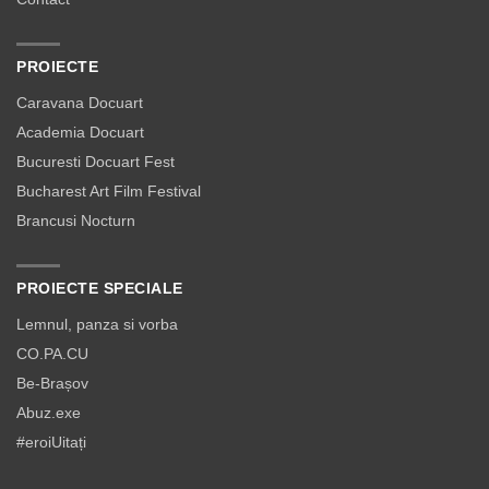
PROIECTE
Caravana Docuart
Academia Docuart
Bucuresti Docuart Fest
Bucharest Art Film Festival
Brancusi Nocturn
PROIECTE SPECIALE
Lemnul, panza si vorba
CO.PA.CU
Be-Brașov
Abuz.exe
#eroiUitați