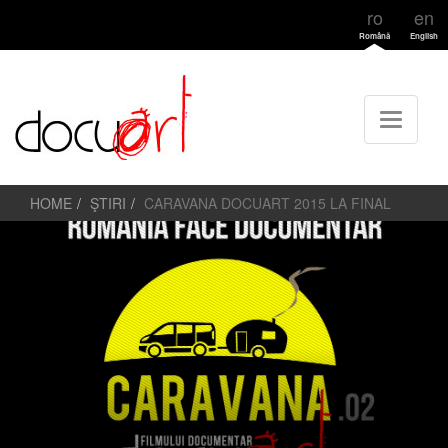
ro
en
Română
English
HOME
ŞTIRI
CARAVANA DOCUART 2015 LA FINAL