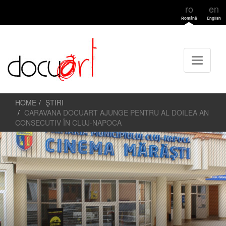
ro
en
Română
English
HOME
ŞTIRI
CARAVANA DOCUART AJUNGE PENTRU AL DOILEA AN
CONSECUTIV ÎN CLUJ-NAPOCA