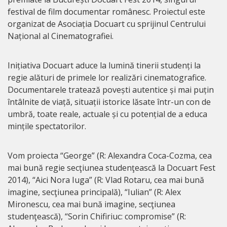
festival de film documentar românesc. Proiectul este
organizat de Asociația Docuart cu sprijinul Centrului
Național al Cinematografiei.
Inițiativa Docuart aduce la lumină tinerii studenți la
regie alături de primele lor realizări cinematografice.
Documentarele tratează povești autentice și mai puțin
întâlnite de viață, situații istorice lăsate într-un con de
umbră, toate reale, actuale și cu potențial de a educa
mințile spectatorilor.
Vom proiecta “George” (R: Alexandra Coca-Cozma, cea
mai bună regie secţiunea studenţească la Docuart Fest
2014), “Aici Nora Iuga” (R: Vlad Rotaru, cea mai bună
imagine, secţiunea principală), “Iulian” (R: Alex
Mironescu, cea mai bună imagine, secţiunea
studenţească), “Sorin Chifiriuc: compromise” (R: