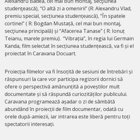
Alexandru Badea, cel mai bun montaj, secţiunea
studenţească), “O altă zi a omenirii” (R: Alexandru Vlad,
premiu special, secțiunea studențească), “În spatele
cortinei” ( R: Bogdan Mustață, cel mai bun montaj,
secţiunea principală) și “Afacerea Tanase” ( R: Ionuț
Teianu, marele premiu). “Vibrația”, în regia lui Germain
Kanda, film selectat în secțiunea studențească, va fi și el
proiectat în Caravana Docuart.
Proiecția filmelor va fi însoțită de sesiuni de întrebări și
răspunsuri la care vor participa regizorii dornici să
ofere o perspectivă amănunțită a poveștilor mult
documentate și să răspundă curiozităților publicului.
Caravana programează așadar o zi de sâmbătă
abundând în proiecții de film documentar, odată cu
orele după-amiezii, iar intrarea este liberă pentru toți
spectatorii interesați.