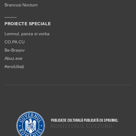
Brancusi Nocturn
PROIECTE SPECIALE
Lemnul, panza si vorba
CO.PA.CU
Be-Brașov
Abuz.exe
#eroiUitați