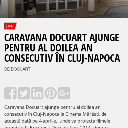
ŞTIRI
CARAVANA DOCUART AJUNGE
PENTRU AL DOILEA AN
CONSECUTIV ÎN CLUJ-NAPOCA
DE DOCUART
Caravana Docuart ajunge pentru al doilea an
consecutiv în Cluj-Napoca la Cinema Mărăști, de
această dată pe 4 aprilie, unde va proiecta filmele
premiate la București Docuart Fest 2014, singurul