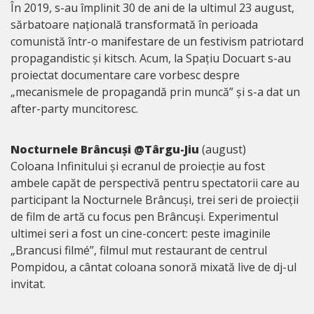
În 2019, s-au împlinit 30 de ani de la ultimul 23 august,
sărbatoare națională transformată în perioada
comunistă într-o manifestare de un festivism patriotard
propagandistic și kitsch. Acum, la Spațiu Docuart s-au
proiectat documentare care vorbesc despre
„mecanismele de propagandă prin muncă” și s-a dat un
after-party muncitoresc.
Nocturnele Brâncuși @Târgu-Jiu
(august)
Coloana Infinitului și ecranul de proiecție au fost
ambele capăt de perspectivă pentru spectatorii care au
participant la Nocturnele Brâncuși, trei seri de proiecții
de film de artă cu focus pen Brâncuși. Experimentul
ultimei seri a fost un cine-concert: peste imaginile
„Brancusi filmé”, filmul mut restaurant de centrul
Pompidou, a cântat coloana sonoră mixată live de dj-ul
invitat.