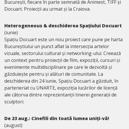
București, fiecare în parte semnată de Animest, TIFF și
Docuart. Proiecții au urmat și la Craiova.
Heterogeneous & deschiderea Spațiului Docuart
(iunie)
Spațiu Docuart este un nou proiect care pune pe harta
Bucureștiului un punct aflat la intersecția artelor
vizuale, sectorului cultural și networking-ului. Creează
un context pentru proiecții de film, expoziții, cursuri și
evenimente multidisciplinare pe care le dezvoltă și
găzduiește pentru și alături de comunitate. La
deschiderea din 24 iunie, Spațiu Docuart a găzduit, în
parteneriat cu UNARTE, expoziția lucărilor de licență
ale câtorva dintre reprezentanții tinerei generații de
sculptori.
De 23 aug.: Cinefili din toată lumea uniți-vă!
(august)