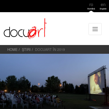
ro
en
Română
English
HOME
ŞTIRI
DOCUART ÎN 2019