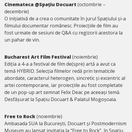
Cinemateca @Spațiu Docuart
(octombrie –
decembrie)
O inițiativă de a crea o comunitate în jurul Spațiului și-a
filmului documentar românesc. Proiecțiile de film au
fost urmate de sesiuni de Q&A cu regizorii acestora la
un pahar de vin.
Bucharest Art Film Festival
(noiembrie)
Ediția a 4-a a festival de film de(spre) artă a avut ca
temă HYBRID. Selecția filmelor redă prin tematicile
abordate, caracterul heterogen, sincretic și excentric al
artei contemporane, iar proiecțiile au fost completate
de un pop-up art semnat Felix Deac pe aceeași temă.
Desfășurat la Spațiu Docuart & Palatul Mogoșoaia.
Free to Rock
(noiembrie)
Ambasada SUA la București, Docuart și Postmodernism
Museum au lansat invitația la “Free to Rock”, în Spațiu