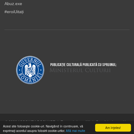
Abuz.exe
#eroiUitați
© 2026 ASOCIAŢIA DOCUART
|
Termeni şi condiţii
|
Cum folosim cookie-
Acest site foloseşte cookie-uri. Navigând în continuare, vă
urile
Am înţeles!
exprimaţi acordul asupra folosirii cookie-urilor.
Află mai multe