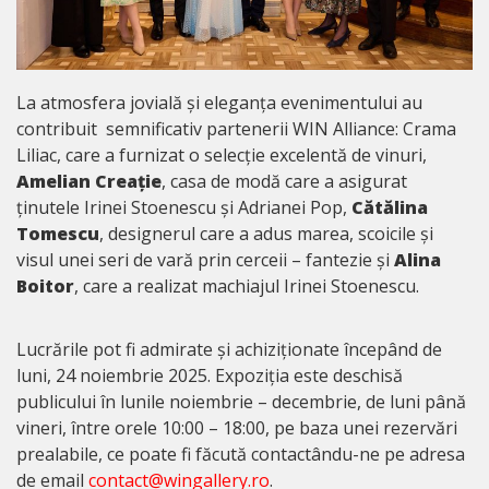
La atmosfera jovială și eleganța evenimentului au
contribuit semnificativ partenerii WIN Alliance: Crama
Liliac, care a furnizat o selecție excelentă de vinuri,
Amelian Creație
, casa de modă care a asigurat
ținutele Irinei Stoenescu și Adrianei Pop,
Cătălina
Tomescu
, designerul care a adus marea, scoicile și
visul unei seri de vară prin cerceii – fantezie și
Alina
Boitor
, care a realizat machiajul Irinei Stoenescu.
Lucrările pot fi admirate și achiziționate începând de
luni, 24 noiembrie 2025. Expoziția este deschisă
publicului în lunile noiembrie – decembrie, de luni până
vineri, între orele 10:00 – 18:00, pe baza unei rezervări
prealabile, ce poate fi făcută contactându-ne pe adresa
de email
contact@wingallery.ro
.