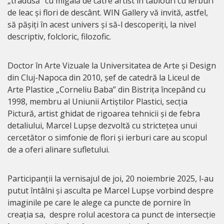
„tradusă” cu migală de către artist în tablouri cu ierburi
de leac și flori de descânt. WIN Gallery vă invită, astfel,
să pășiți în acest univers și să-l descoperiți, la nivel
descriptiv, folcloric, filozofic.
Doctor în Arte Vizuale la Universitatea de Arte și Design
din Cluj-Napoca din 2010, șef de catedră la Liceul de
Arte Plastice „Corneliu Baba” din Bistrița începând cu
1998, membru al Uniunii Artiștilor Plastici, secția
Pictură, artist ghidat de rigoarea tehnicii și de febra
detaliului, Marcel Lupșe dezvoltă cu strictețea unui
cercetător o simfonie de flori și ierburi care au scopul
de a oferi alinare sufletului.
Participanții la vernisajul de joi, 20 noiembrie 2025, l-au
putut întâlni și asculta pe Marcel Lupșe vorbind despre
imaginile pe care le alege ca puncte de pornire în
creația sa, despre rolul acestora ca punct de intersecție