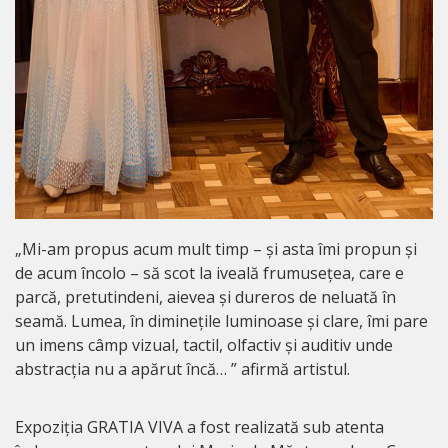
„Mi-am propus acum mult timp – și asta îmi propun și
de acum încolo – să scot la iveală frumusețea, care e
parcă, pretutindeni, aievea și dureros de neluată în
seamă. Lumea, în diminețile luminoase și clare, îmi pare
un imens câmp vizual, tactil, olfactiv și auditiv unde
abstracția nu a apărut încă… ” afirmă artistul.
Expoziția GRATIA VIVA a fost realizată sub atenta