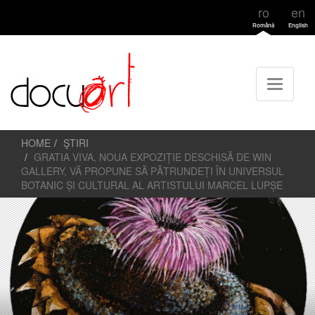
ro
en
Română
English
HOME
ŞTIRI
GRATIA VIVA, NOUA EXPOZIȚIE DESCHISĂ DE WIN
GALLERY, VĂ PROPUNE SĂ PĂTRUNDEȚI ÎN UNIVERSUL
BOTANIC ȘI CULTURAL AL ARTISTULUI MARCEL LUPȘE