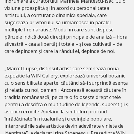
îndrumare a curatorului Marinela Măntescu-Isac. Cu o
viziune proaspătă și în acord cu personalitatea
artistului, a conturat o dinamică specială, care
sugerează privitorului să urmărească în paralel
multiple fire narative. Modul în care sunt dispuse
pânzele indică două direcții principale de analiză – flora
silvestră – cea a libertății totale – și cea cultivată – de
care depindem și care la rândul ei, depinde de noi.
„Marcel Lupșe, distinsul artist care semnează noua
expoziție la WIN Gallery, explorează universul botanic
cu o sensibilitate aparte, căutând să-i surprindă esența
și relația cu noi, oamenii. Ancorează această căutare în
tradiția românească, pe care o folosește drept cheie
pentru a descifra o multitudine de legende, superstiții și
asocieri erudite. Apelând la simboluri profund
înrădăcinate în ritualurile și credințele populare,
interpretările sale artistice devin adevărate viniete de
identitate”, a declarat Irina Stoenescu, Președinta WIN