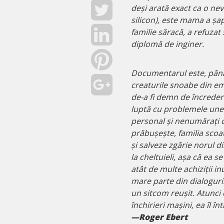
deși arată exact ca o nev
silicon), este mama a șapt
familie săracă, a refuzat
diplomă de inginer.
Documentarul este, pâna 
creaturile snoabe din emi
de-a fi demn de încredere
luptă cu problemele unei
personal și nenumărați câ
prăbușește, familia scoat
și salveze zgârie norul di
la cheltuieli, așa că ea 
atât de multe achiziții in
mare parte din dialoguril
un sitcom reușit. Atunci
închirieri mașini, ea îl 
—Roger Ebert