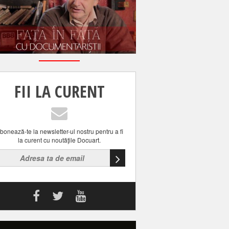
FII LA CURENT
bonează-te la newsletter-ul nostru pentru a fi
la curent cu noutăţile Docuart.