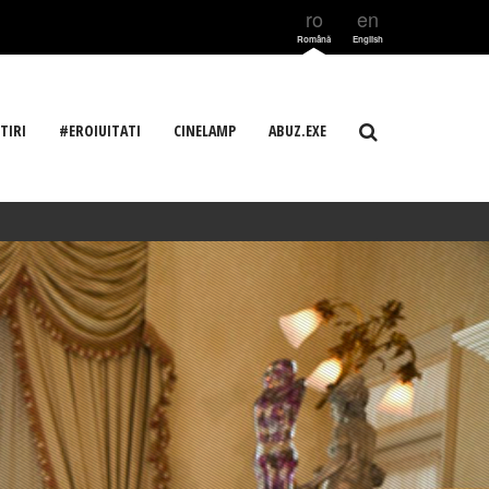
ro
en
Română
English
TIRI
#EROIUITATI
CINELAMP
ABUZ.EXE