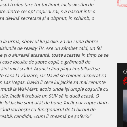
astă trofeu (are tot tacâmul, inclusiv sâni de
e dintre cei opt copii ai săi, s-a născut într-o
 să devină secretară și a obținut, în schimb, o
la urmă, show-ul lui Jackie. Ea nu-i una dintre
siunile de reality TV. Are un zâmbet cald, un fel
 și o aiureală atașantă, toate acestea în timp ce se
 case locuite de șapte copii, o grămadă de
ini mici și albi. Atunci când piața imobiliară se
e casa la vânzare, iar David se chinuie disperat să-
n Las Vegas. David îi cere lui Jackie să mai renunțe
se mută la Wal-Mart, acolo unde își umple coșurile cu
utile, încât îi trebuie un SUV să le ducă acasă. O
e lui Jackie sunt atât de bune, încât par rupte dintr-
 când vorbește cu funcționarul de la biroul de
întreabă, candidă, «cum îl cheamă pe șofer?»”