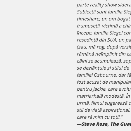
parte reality show sidera
Subiecții sunt familia Sie
timeshare, un om bogat da
frumuseții, victimă a chir
începe, familia Siegel co
reședință din SUA, un pal
(sau, mă rog, după versiu
rămână neîmplinit din c
câini se acumulează, so
se dezlănțuie și stilul de
familiei Osbourne, dar făr
fost acuzat de manipulare
pentru Jackie, care evolu
matriarhală modestă. În 
urmă, filmul sugerează c
stil de viață aspiraționa
care râvnim cu toții.”
—Steve Rose, The Gua