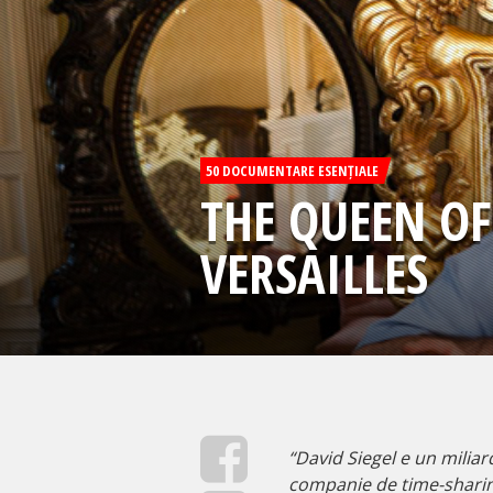
50 DOCUMENTARE ESENȚIALE
THE QUEEN OF
VERSAILLES
“David Siegel e un milia
companie de time-sharing 