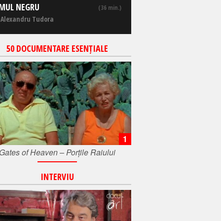
MUL NEGRU
(36 min.)
 Alexandru Tudora
50 DOCUMENTARE ESENȚIALE
1
Gates of Heaven – Porțile Raiului
INTERVIU