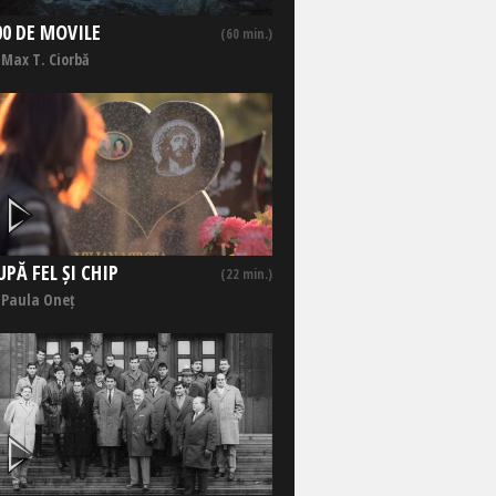
00 DE MOVILE
(60 min.)
 Max T. Ciorbă
UPĂ FEL ȘI CHIP
(22 min.)
 Paula Oneț