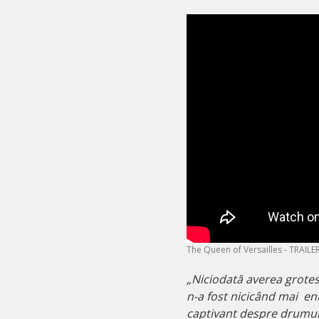
The Queen of Versailles - TRAILE
„Niciodată averea grotesc
n-a fost nicicând mai en
captivant despre drumul d