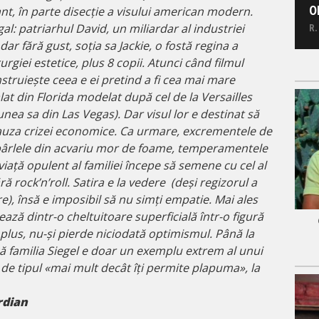
O
nt, în parte disecție a visului american modern.
gal: patriarhul David, un miliardar al industriei
R.
r fără gust, soția sa Jackie, o fostă regina a
urgiei estetice, plus 8 copii. Atunci când filmul
nstruiește ceea e ei pretind a fi cea mai mare
at din Florida modelat după cel de la Versailles
nea sa din Las Vegas). Dar visul lor e destinat să
auza crizei economice. Ca urmare, excrementele de
pârlele din acvariu mor de foame, temperamentele
 viață opulent al familiei începe să semene cu cel al
ă rock’n’roll. Satira e la vedere (deși regizorul a
), însă e imposibil să nu simți empatie. Mai ales
ează dintr-o cheltuitoare superficială într-o figură
plus, nu-și pierde niciodată optimismul. Până la
ă familia Siegel e doar un exemplu extrem al unui
l, de tipul «mai mult decât îți permite plapuma», la
rdian