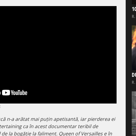
1
R.
D
R.
R
ă n-a arătat mai puțin apetisantă, iar pierderea ei
tertaining ca în acest documentar teribil de
e la bogăție la faliment. Queen of Versailles e în