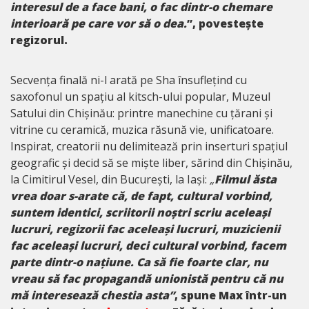
interesul de a face bani, o fac dintr-o chemare
interioară pe care vor să o dea.
”, povestește
regizorul.
Secvența finală ni-l arată pe Sha însuflețind cu
saxofonul un spațiu al kitsch-ului popular, Muzeul
Satului din Chișinău: printre manechine cu țărani și
vitrine cu ceramică, muzica răsună vie, unificatoare.
Inspirat, creatorii nu delimitează prin inserturi spațiul
geografic și decid să se miște liber, sărind din Chișinău,
la Cimitirul Vesel, din București, la Iași:
„
Filmul ăsta
vrea doar s-arate că, de fapt, cultural vorbind,
suntem identici, scriitorii noștri scriu aceleași
lucruri, regizorii fac aceleași lucruri, muzicienii
fac aceleași lucruri, deci cultural vorbind, facem
parte dintr-o națiune. Ca să fie foarte clar, nu
vreau să fac propagandă unionistă pentru că nu
mă interesează chestia asta”
, spune Max într-un