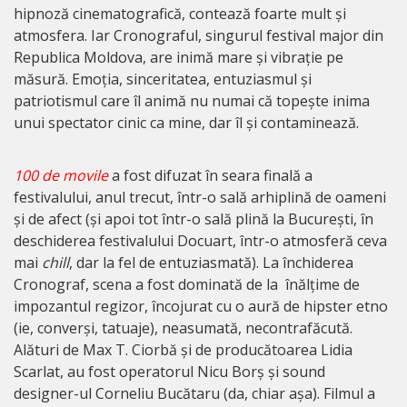
hipnoză cinematografică, contează foarte mult și
atmosfera. Iar Cronograful, singurul festival major din
Republica Moldova, are inimă mare și vibrație pe
măsură. Emoția, sinceritatea, entuziasmul și
patriotismul care îl animă nu numai că topește inima
unui spectator cinic ca mine, dar îl și contaminează.
100 de movile
a fost difuzat în seara finală a
festivalului, anul trecut, într-o sală arhiplină de oameni
și de afect (și apoi tot într-o sală plină la București, în
deschiderea festivalului Docuart, într-o atmosferă ceva
mai
chill
, dar la fel de entuziasmată). La închiderea
Cronograf, scena a fost dominată de la înălțime de
impozantul regizor, încojurat cu o aură de hipster etno
(ie, converși, tatuaje), neasumată, necontrafăcută.
Alături de Max T. Ciorbă și de producătoarea Lidia
Scarlat, au fost operatorul Nicu Borș și sound
designer-ul Corneliu Bucătaru (da, chiar așa). Filmul a