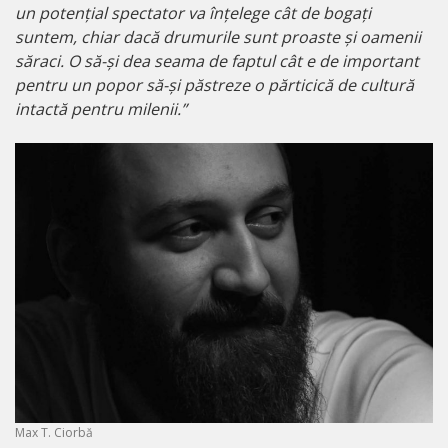
un potențial spectator va înțelege cât de bogați
suntem, chiar dacă drumurile sunt proaste și oamenii
săraci. O să-și dea seama de faptul cât e de important
pentru un popor să-și păstreze o părticică de cultură
intactă pentru milenii.”
Max T. Ciorbă