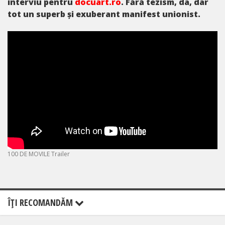
interviu pentru
docuart.ro
. Fără tezism, da, dar
tot un superb și exuberant manifest unionist.
100 DE MOVILE Trailer
ÎŢI RECOMANDĂM