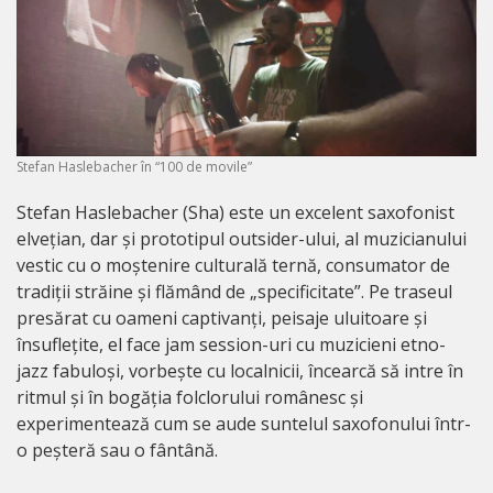
Stefan Haslebacher în “100 de movile”
Stefan Haslebacher (Sha) este un excelent saxofonist
elvețian, dar și prototipul outsider-ului, al muzicianului
vestic cu o moștenire culturală ternă, consumator de
tradiții străine și flămând de „specificitate”. Pe traseul
presărat cu oameni captivanți, peisaje uluitoare și
însuflețite, el face jam session-uri cu muzicieni etno-
jazz fabuloși, vorbește cu localnicii, încearcă să intre în
ritmul și în bogăția folclorului românesc și
experimentează cum se aude suntelul saxofonului într-
o peșteră sau o fântână.