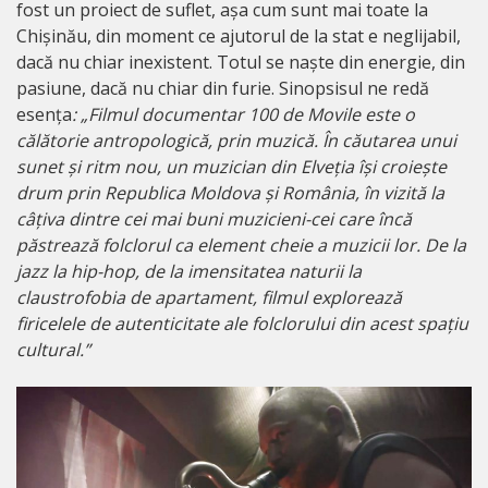
fost un proiect de suflet, așa cum sunt mai toate la
Chișinău, din moment ce ajutorul de la stat e neglijabil,
dacă nu chiar inexistent. Totul se naște din energie, din
pasiune, dacă nu chiar din furie. Sinopsisul ne redă
esența
:
„
Filmul documentar
100 de Movile
este o
călătorie antropologică, prin muzică. În căutarea unui
sunet și ritm nou, un muzician din Elveția își croiește
drum prin Republica Moldova și România, în vizită la
câțiva dintre cei mai buni muzicieni-cei care încă
păstrează folclorul ca element cheie a muzicii lor. De la
jazz la hip-hop, de la imensitatea naturii la
claustrofobia de apartament, filmul explorează
firicelele de autenticitate ale folclorului din acest spațiu
cultural
.”