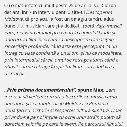
Cu o maturitate cu mult peste 25 de ani ai săi, Ciorbă
declara, într-un interviu pentru site-ul
Descoperim
Moldova
, că proiectul a fost un omagiu tandru adus
bunelului muzician care și-a dedicat
„toată viața muzicii
ento, neavând ambiții prea mari la capitolul laude și
onoruri. În film încercăm să descoperim rămășițele
sincerității profunde, când arta este percepută ca un
întreg cu viața cotidiană a unui om, și nu ca modalitate,
prin intermediul căreia omul se retrage atunci când e
obosit sau se retrage în spiritualitate sau când vrea
distracții.”
„Prin prisma documentarului”
, spune Max,
„
am
încercat să vedem cum stau lucrurile cu muzica etno
autentică și cea modernă în Moldova și România –
două țări cu o istorie și respectiv cultură similară. Doar
privindu-ne pe noi înșine cu ochii unui străin putem să
apreciem valorile pe care le avem. Pe parcursul filmului