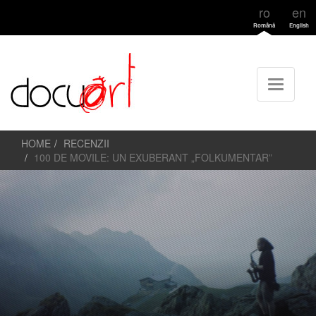
ro
en
Română
English
HOME
RECENZII
100 DE MOVILE: UN EXUBERANT „FOLKUMENTAR”