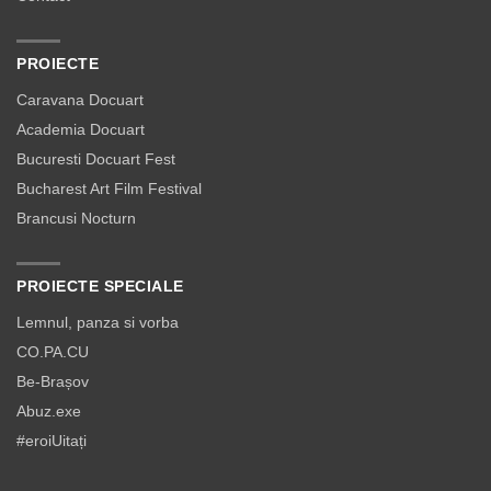
PROIECTE
Caravana Docuart
Academia Docuart
Bucuresti Docuart Fest
Bucharest Art Film Festival
Brancusi Nocturn
PROIECTE SPECIALE
Lemnul, panza si vorba
CO.PA.CU
Be-Brașov
Abuz.exe
#eroiUitați