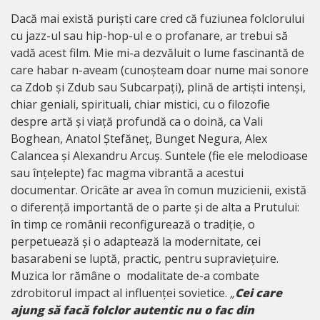
Dacă mai există puriști care cred că fuziunea folclorului
cu jazz-ul sau hip-hop-ul e o profanare, ar trebui să
vadă acest film. Mie mi-a dezvăluit o lume fascinantă de
care habar n-aveam (cunoșteam doar nume mai sonore
ca Zdob și Zdub sau Subcarpați), plină de artiști intenși,
chiar geniali, spirituali, chiar mistici, cu o filozofie
despre artă și viață profundă ca o doină, ca Vali
Boghean, Anatol Ștefăneț, Bunget Negura, Alex
Calancea și Alexandru Arcuș. Suntele (fie ele melodioase
sau înțelepte) fac magma vibrantă a acestui
documentar. Oricâte ar avea în comun muzicienii, există
o diferență importantă de o parte și de alta a Prutului:
în timp ce românii reconfigurează o tradiție, o
perpetuează și o adaptează la modernitate, cei
basarabeni se luptă, practic, pentru supraviețuire.
Muzica lor rămâne o modalitate de-a combate
zdrobitorul impact al influenței sovietice.
„
Cei care
ajung să facă folclor autentic nu o fac din