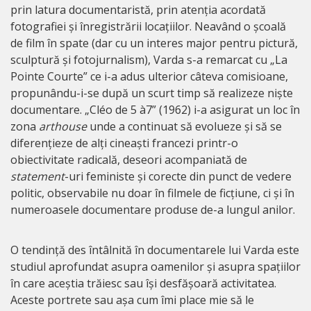
prin latura documentaristă, prin atenția acordată
fotografiei și înregistrării locațiilor. Neavând o școală
de film în spate (dar cu un interes major pentru pictură,
sculptură și fotojurnalism), Varda s-a remarcat cu „La
Pointe Courte” ce i-a adus ulterior câteva comisioane,
propunându-i-se după un scurt timp să realizeze niște
documentare. „Cléo de 5 à7” (1962) i-a asigurat un loc în
zona
arthouse
unde a continuat să evolueze și să se
diferențieze de alți cineaști francezi printr-o
obiectivitate radicală, deseori acompaniată de
statement
-uri feministe și corecte din punct de vedere
politic, observabile nu doar în filmele de ficțiune, ci și în
numeroasele documentare produse de-a lungul anilor.
O tendință des întâlnită în documentarele lui Varda este
studiul aprofundat asupra oamenilor și asupra spațiilor
în care aceștia trăiesc sau își desfășoară activitatea.
Aceste portrete sau așa cum îmi place mie să le