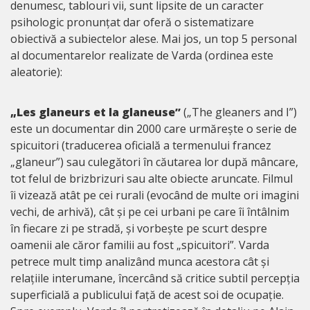
denumesc, tablouri vii, sunt lipsite de un caracter
psihologic pronunțat dar oferă o sistematizare
obiectivă a subiectelor alese. Mai jos, un top 5 personal
al documentarelor realizate de Varda (ordinea este
aleatorie):
„Les glaneurs et la glaneuse”
(„The gleaners and I”)
este un documentar din 2000 care urmărește o serie de
spicuitori (traducerea oficială a termenului francez
„glaneur”) sau culegători în căutarea lor după mâncare,
tot felul de brizbrizuri sau alte obiecte aruncate. Filmul
îi vizează atât pe cei rurali (evocând de multe ori imagini
vechi, de arhivă), cât și pe cei urbani pe care îi întâlnim
în fiecare zi pe stradă, și vorbește pe scurt despre
oamenii ale căror familii au fost „spicuitori”. Varda
petrece mult timp analizând munca acestora cât și
relațiile interumane, încercând să critice subtil percepția
superficială a publicului față de acest soi de ocupație.