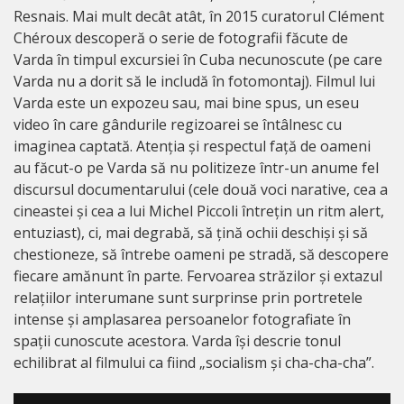
Resnais. Mai mult decât atât, în 2015 curatorul Clément
Chéroux descoperă o serie de fotografii făcute de
Varda în timpul excursiei în Cuba necunoscute (pe care
Varda nu a dorit să le includă în fotomontaj). Filmul lui
Varda este un expozeu sau, mai bine spus, un eseu
video în care gândurile regizoarei se întâlnesc cu
imaginea captată. Atenția și respectul față de oameni
au făcut-o pe Varda să nu politizeze într-un anume fel
discursul documentarului (cele două voci narative, cea a
cineastei și cea a lui Michel Piccoli întrețin un ritm alert,
entuziast), ci, mai degrabă, să țină ochii deschiși și să
chestioneze, să întrebe oameni pe stradă, să descopere
fiecare amănunt în parte. Fervoarea străzilor și extazul
relațiilor interumane sunt surprinse prin portretele
intense și amplasarea persoanelor fotografiate în
spații cunoscute acestora. Varda își descrie tonul
echilibrat al filmului ca fiind „socialism și cha-cha-cha”.