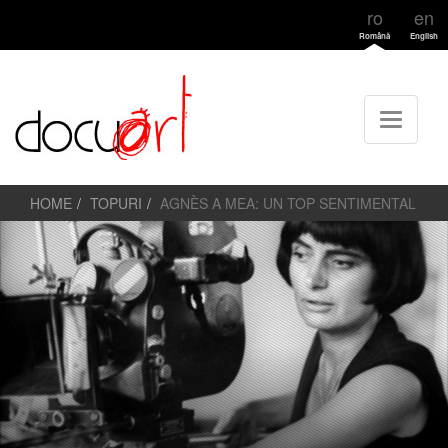
ro
en
Română
English
HOME
TOPURI
AGNÈS A MEA: UN TOP SENTIMENTAL