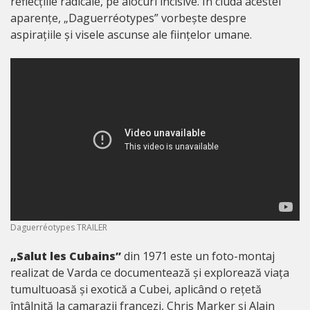
reflecțiile radicale, pe alocuri incisive. În ciuda acestei
aparențe, „Daguerréotypes” vorbește despre
aspirațiile și visele ascunse ale ființelor umane.
Daguerréotypes TRAILER
„Salut les Cubains”
din 1971 este un foto-montaj
realizat de Varda ce documentează și explorează viața
tumultuoasă și exotică a Cubei, aplicând o rețetă
întâlnită la camarazii francezi, Chris Marker și Alain