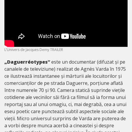
L’Univers de Jacques Demy TRAILER
„Daguerréotypes”
este un documentar (difuzat și pe
canalele de televiziune) realizat de Agnès Varda în 1975
ce ilustrează instantanee și mărturii ale locuitorilor și
comercianților de pe strada Daguerre, porțiune aflată
între numerele 70 și 90. Camera statică suprinde viețile
cotidiene ale vecinilor săi fără ca filmul să ia forma unui
reportaj sau al unui omagiu, ci, mai degrabă, cea a unui
eseu poetic care punctează subtil aspectele sociale ale
vieții. Micro universul surprins de Varda are puterea de
a vorbi despre munca acerbă a cineastei și despre