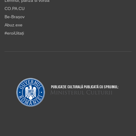
Lemnul, panza si vorba
CO.PA.CU
Be-Brașov
Abuz.exe
#eroiUitați