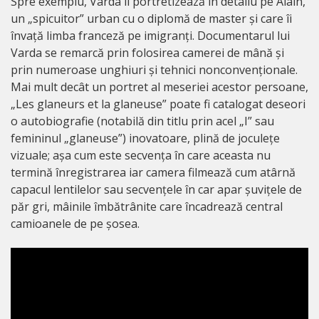
Spre exemplu, Varda îl portretizează în detaliu pe Alain,
un „spicuitor” urban cu o diplomă de master și care îi
învață limba franceză pe imigranți. Documentarul lui
Varda se remarcă prin folosirea camerei de mână și
prin numeroase unghiuri și tehnici nonconvenționale.
Mai mult decât un portret al meseriei acestor persoane,
„Les glaneurs et la glaneuse” poate fi catalogat deseori
o autobiografie (notabilă din titlu prin acel „I” sau
femininul „glaneuse”) inovatoare, plină de joculețe
vizuale; așa cum este secvența în care aceasta nu
termină înregistrarea iar camera filmează cum atârnă
capacul lentilelor sau secvențele în car apar șuvițele de
păr gri, mâinile îmbătrânite care încadrează central
camioanele de pe șosea.