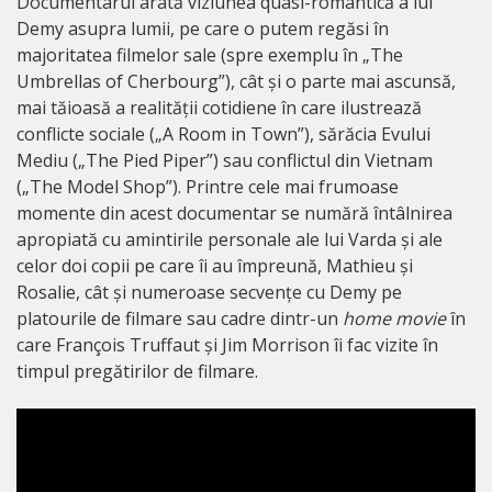
Documentarul arată viziunea quasi-romantică a lui
Demy asupra lumii, pe care o putem regăsi în
majoritatea filmelor sale (spre exemplu în „The
Umbrellas of Cherbourg”), cât și o parte mai ascunsă,
mai tăioasă a realității cotidiene în care ilustrează
conflicte sociale („A Room in Town”), sărăcia Evului
Mediu („The Pied Piper”) sau conflictul din Vietnam
(„The Model Shop”). Printre cele mai frumoase
momente din acest documentar se numără întâlnirea
apropiată cu amintirile personale ale lui Varda și ale
celor doi copii pe care îi au împreună, Mathieu și
Rosalie, cât și numeroase secvențe cu Demy pe
platourile de filmare sau cadre dintr-un
home movie
în
care François Truffaut și Jim Morrison îi fac vizite în
timpul pregătirilor de filmare.