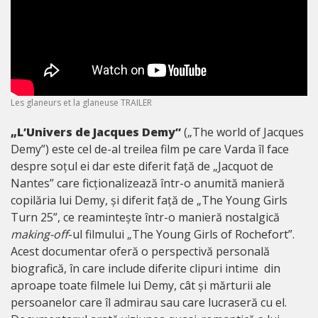
Les glaneurs et la glaneuse TRAILER
„L’Univers de Jacques Demy”
(„The world of Jacques
Demy”) este cel de-al treilea film pe care Varda îl face
despre soțul ei dar este diferit față de „Jacquot de
Nantes” care ficționalizează într-o anumită manieră
copilăria lui Demy, și diferit față de „The Young Girls
Turn 25”, ce reamintește într-o manieră nostalgică
making-off
-ul filmului „The Young Girls of Rochefort”.
Acest documentar oferă o perspectivă personală
biografică, în care include diferite clipuri intime din
aproape toate filmele lui Demy, cât și mărturii ale
persoanelor care îl admirau sau care lucraseră cu el.