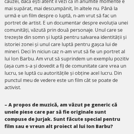
cauzei, dacă ești atent îl vezi că în anumite momente e
mai supărat, mai descumpănit, în altele nu. Până la
urmă e un film despre o luptă, n-am vrut să fac un
portret de artist. E un documentar despre evoluția unei
comunități, văzută prin două personaje. Unul care se
trezește din somn și luptă pentru salvarea identității și
istoriei zonei și unul care luptă pentru gașca lui de
mineri. Deci în niciun caz n-am vrut să fie un portret al
lui Ion Barbu. Am vrut să suprindem un exemplu pozitiv
(așa cum s-a și dovedit a fi) de comunitate care vrea un
lucru, se luptă cu autoritățile și obține acel lucru. Din
punctul meu de vedere este un film cât se poate de
activist.
– A propos de muzică, am văzut pe generic că
unele piese care par să fie originale sunt
compuse de Jurjak. Sunt făcute special pentru
film sau e vreun alt proiect al lui Ion Barbu?