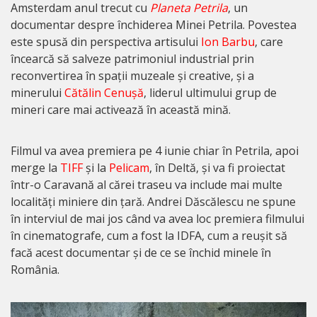
Amsterdam anul trecut cu
Planeta Petrila
, un
documentar despre închiderea Minei Petrila. Povestea
este spusă din perspectiva artisului
Ion Barbu
, care
încearcă să salveze patrimoniul industrial prin
reconvertirea în spații muzeale și creative, și a
minerului
Cătălin Cenușă
, liderul ultimului grup de
mineri care mai activează în această mină.
Filmul va avea premiera pe 4 iunie chiar în Petrila, apoi
merge la
TIFF
și la
Pelicam
, în Deltă, și va fi proiectat
într-o Caravană al cărei traseu va include mai multe
localități miniere din țară. Andrei Dăscălescu ne spune
în interviul de mai jos când va avea loc premiera filmului
în cinematografe, cum a fost la IDFA, cum a reușit să
facă acest documentar și de ce se închid minele în
România.