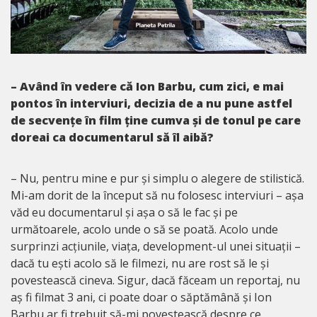
– Având în vedere că Ion Barbu, cum zici, e mai
pontos în interviuri, decizia de a nu pune astfel
de secvențe în film ține cumva și de tonul pe care
doreai ca documentarul să îl aibă?
– Nu, pentru mine e pur și simplu o alegere de stilistică.
Mi-am dorit de la început să nu folosesc interviuri – așa
văd eu documentarul și așa o să le fac și pe
următoarele, acolo unde o să se poată. Acolo unde
surprinzi acțiunile, viața, development-ul unei situații –
dacă tu ești acolo să le filmezi, nu are rost să le și
povestească cineva. Sigur, dacă făceam un reportaj, nu
aș fi filmat 3 ani, ci poate doar o săptămână și Ion
Barbu ar fi trebuit să-mi povestească despre ce