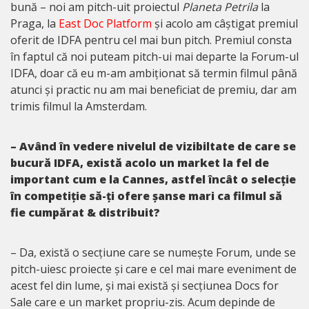
bună – noi am pitch-uit proiectul
Planeta Petrila
la
Praga, la
East Doc Platform
și acolo am câștigat premiul
oferit de IDFA pentru cel mai bun pitch. Premiul consta
în faptul că noi puteam pitch-ui mai departe la Forum-ul
IDFA, doar că eu m-am ambiționat să termin filmul până
atunci și practic nu am mai beneficiat de premiu, dar am
trimis filmul la Amsterdam.
– Având în vedere nivelul de vizibiltate de care se
bucură IDFA, există acolo un market la fel de
important cum e la Cannes, astfel încât o selecție
în competiție să-ți ofere șanse mari ca filmul să
fie cumpărat & distribuit?
– Da, există o secțiune care se numește Forum, unde se
pitch-uiesc proiecte și care e cel mai mare eveniment de
acest fel din lume, și mai există și secțiunea Docs for
Sale care e un market propriu-zis. Acum depinde de