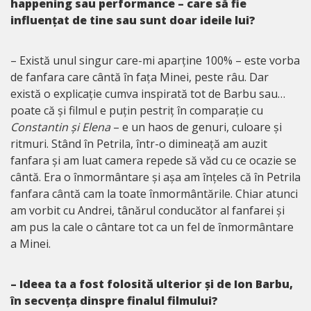
happening sau performance – care să fie
influențat de tine sau sunt doar ideile lui?
– Există unul singur care-mi aparține 100% – este vorba
de fanfara care cântă în fața Minei, peste râu. Dar
există o explicație cumva inspirată tot de Barbu sau…
poate că și filmul e puțin pestriț în comparație cu
Constantin și Elena
– e un haos de genuri, culoare și
ritmuri. Stând în Petrila, într-o dimineață am auzit
fanfara și am luat camera repede să văd cu ce ocazie se
cântă. Era o înmormântare și așa am înțeles că în Petrila
fanfara cântă cam la toate înmormântările. Chiar atunci
am vorbit cu Andrei, tânărul conducător al fanfarei și
am pus la cale o cântare tot ca un fel de înmormântare
a Minei.
– Ideea ta a fost folosită ulterior și de Ion Barbu,
în secvența dinspre finalul filmului?