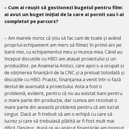
– Cum ai reușit să gestionezi bugetul pentru film:
ai avut un buget inițial de la care ai pornit sau l-ai
completat pe parcurs?
– Am marele noroc că știu să fac cam de toate și având
propriul echipament am mers să filmez în primii ani pe
banii mei, cu echipamentul meu și munca mea. Când au
început discuțiile cu HBO am atașat proiectului și un
producător, pe Anamaria Antoci, care apoi s-a ocupat și
de obținerea finanțării de la CNC și a preluat totodată și
discuțiile cu HBO. Practic, finanțarea a venit într-o fază
destul de avansată a proiectului. Asta a fost o
problemă, evident, pentru că nu au existat bani pentru
o mare parte din producție, dar cumva am rezolvat o
mare parte din această problemă pentru că am lucrat
singur. Dacă ar fi trebuit să am o echipă cu care să
lucrez și care să trebuiasă plătită ar fi fost mult mai
dificil. Desigur, după ce au apărut finanțările am început