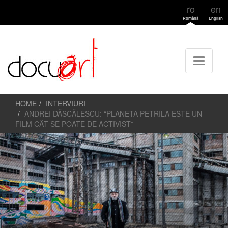
ro
en
Română
English
HOME
INTERVIURI
ANDREI DĂSCĂLESCU: “PLANETA PETRILA ESTE UN
FILM CÂT SE POATE DE ACTIVIST”