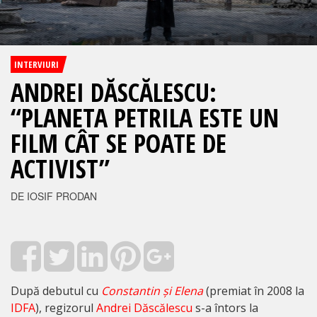
INTERVIURI
ANDREI DĂSCĂLESCU:
“PLANETA PETRILA ESTE UN
FILM CÂT SE POATE DE
ACTIVIST”
DE IOSIF PRODAN
După debutul cu
Constantin și Elena
(premiat în 2008 la
IDFA
), regizorul
Andrei Dăscălescu
s-a întors la