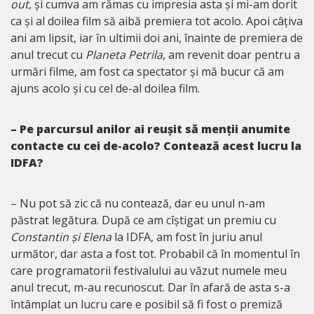
out
, și cumva am rămas cu impresia asta și mi-am dorit
ca și al doilea film să aibă premiera tot acolo. Apoi câțiva
ani am lipsit, iar în ultimii doi ani, înainte de premiera de
anul trecut cu
Planeta Petrila
, am revenit doar pentru a
urmări filme, am fost ca spectator și mă bucur că am
ajuns acolo și cu cel de-al doilea film.
– Pe parcursul anilor ai reușit să menții anumite
contacte cu cei de-acolo? Contează acest lucru la
IDFA?
– Nu pot să zic că nu contează, dar eu unul n-am
păstrat legătura. După ce am cîștigat un premiu cu
Constantin și Elena
la IDFA, am fost în juriu anul
următor, dar asta a fost tot. Probabil că în momentul în
care programatorii festivalului au văzut numele meu
anul trecut, m-au recunoscut. Dar în afară de asta s-a
întâmplat un lucru care e posibil să fi fost o premiză