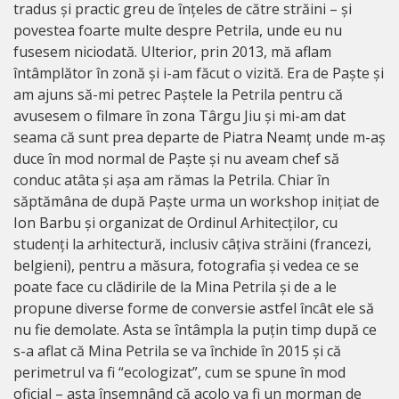
tradus și practic greu de înțeles de către străini – și
povestea foarte multe despre Petrila, unde eu nu
fusesem niciodată. Ulterior, prin 2013, mă aflam
întâmplător în zonă și i-am făcut o vizită. Era de Paște și
am ajuns să-mi petrec Paștele la Petrila pentru că
avusesem o filmare în zona Târgu Jiu și mi-am dat
seama că sunt prea departe de Piatra Neamț unde m-aș
duce în mod normal de Paște și nu aveam chef să
conduc atâta și așa am rămas la Petrila. Chiar în
săptămâna de după Paște urma un workshop inițiat de
Ion Barbu și organizat de Ordinul Arhitecților, cu
studenți la arhitectură, inclusiv câțiva străini (francezi,
belgieni), pentru a măsura, fotografia și vedea ce se
poate face cu clădirile de la Mina Petrila și de a le
propune diverse forme de conversie astfel încât ele să
nu fie demolate. Asta se întâmpla la puțin timp după ce
s-a aflat că Mina Petrila se va închide în 2015 și că
perimetrul va fi “ecologizat”, cum se spune în mod
oficial – asta însemnând că acolo va fi un morman de