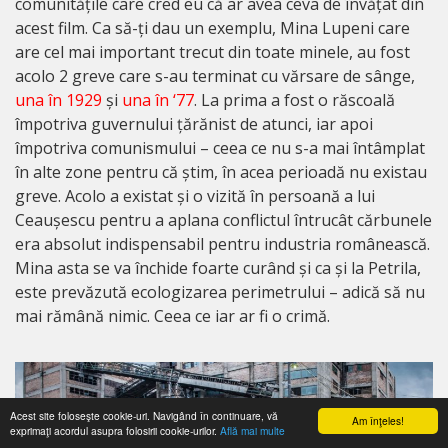
comunitățile care cred eu că ar avea ceva de învățat din
acest film. Ca să-ți dau un exemplu, Mina Lupeni care
are cel mai important trecut din toate minele, au fost
acolo 2 greve care s-au terminat cu vărsare de sânge,
una în 1929
și
una în ‘77
. La prima a fost o răscoală
împotriva guvernului țărănist de atunci, iar apoi
împotriva comunismului – ceea ce nu s-a mai întâmplat
în alte zone pentru că știm, în acea perioadă nu existau
greve. Acolo a existat și o vizită în persoană a lui
Ceaușescu pentru a aplana conflictul întrucât cărbunele
era absolut indispensabil pentru industria românească.
Mina asta se va închide foarte curând și ca și la Petrila,
este prevăzută ecologizarea perimetrului – adică să nu
mai rămână nimic. Ceea ce iar ar fi o crimă.
Acest site foloseşte cookie-uri. Navigând în continuare, vă
Am înţeles!
exprimaţi acordul asupra folosirii cookie-urilor.
Află mai multe