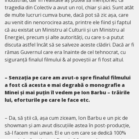
tragedia din Colectiv a avut un rol, chiar și aici. Sunt atât
de multe lucruri cumva bune, dacă pot să zic așa, care
au venit din nenorocirea asta, printre ele fiind și faptul
că au existat un Ministru al Culturii și un Ministru al
Energiei, precum și alte autorități, cu care s-a putut
discuta astfel încât să se salveze aceste clădiri. Dacă ar fi
rămas Guvernul care era înainte de cel tehnocrat, cu
siguranță finalul filmului & al poveștii ar fi fost altul.
– Senzația pe care am avut-o spre finalul filmului
a fost că acesta e mai degrabă o monografie a
Minei și mai puțin îl vedem pe Ion Barbu – trăirile
lui, eforturile pe care le face etc.
– Da, să știi că, așa cum ziceam, Ion Barbu e un pic de
showman și am avut discuțiile astea în post-producție,
să-l facem mai uman. El e un om care se dedică 100%