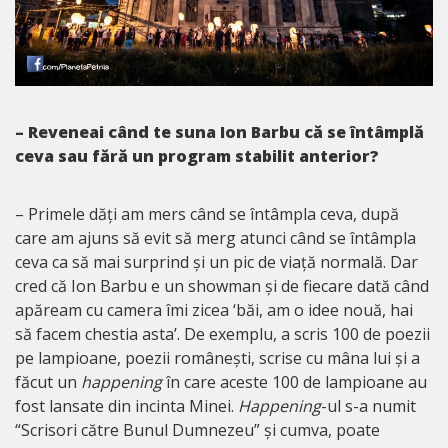
– Reveneai când te suna Ion Barbu că se întâmplă
ceva sau fără un program stabilit anterior?
– Primele dăți am mers când se întâmpla ceva, după
care am ajuns să evit să merg atunci când se întâmpla
ceva ca să mai surprind și un pic de viață normală. Dar
cred că Ion Barbu e un showman și de fiecare dată când
apăream cu camera îmi zicea ‘băi, am o idee nouă, hai
să facem chestia asta’. De exemplu, a scris 100 de poezii
pe lampioane, poezii românești, scrise cu mâna lui și a
făcut un
happening
în care aceste 100 de lampioane au
fost lansate din incinta Minei.
Happening
-ul s-a numit
“Scrisori către Bunul Dumnezeu” și cumva, poate