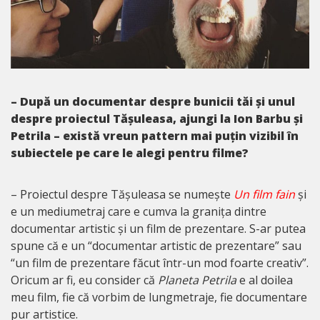
– După un documentar despre bunicii tăi și unul
despre proiectul Tășuleasa, ajungi la Ion Barbu și
Petrila – există vreun pattern mai puțin vizibil în
subiectele pe care le alegi pentru filme?
– Proiectul despre Tășuleasa se numește
Un film fain
și
e un mediumetraj care e cumva la granița dintre
documentar artistic și un film de prezentare. S-ar putea
spune că e un “documentar artistic de prezentare” sau
“un film de prezentare făcut într-un mod foarte creativ”.
Oricum ar fi, eu consider că
Planeta Petrila
e al doilea
meu film, fie că vorbim de lungmetraje, fie documentare
pur artistice.