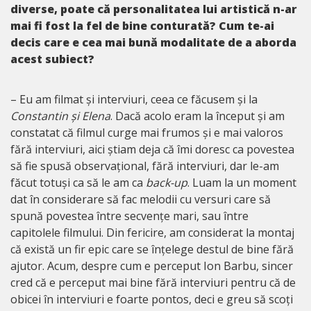
diverse, poate că personalitatea lui artistică n-ar
mai fi fost la fel de bine conturată? Cum te-ai
decis care e cea mai bună modalitate de a aborda
acest subiect?
– Eu am filmat și interviuri, ceea ce făcusem și la
Constantin și Elena
. Dacă acolo eram la început și am
constatat că filmul curge mai frumos și e mai valoros
fără interviuri, aici știam deja că îmi doresc ca povestea
să fie spusă observațional, fără interviuri, dar le-am
făcut totuși ca să le am ca
back-up
. Luam la un moment
dat în considerare să fac melodii cu versuri care să
spună povestea între secvențe mari, sau între
capitolele filmului. Din fericire, am considerat la montaj
că există un fir epic care se înțelege destul de bine fără
ajutor. Acum, despre cum e perceput Ion Barbu, sincer
cred că e perceput mai bine fără interviuri pentru că de
obicei în interviuri e foarte pontos, deci e greu să scoți