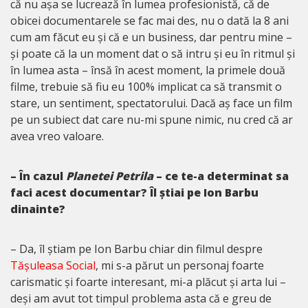
că nu așa se lucrează în lumea profesionistă, că de
obicei documentarele se fac mai des, nu o dată la 8 ani
cum am făcut eu și că e un business, dar pentru mine –
și poate că la un moment dat o să intru și eu în ritmul și
în lumea asta – însă în acest moment, la primele două
filme, trebuie să fiu eu 100% implicat ca să transmit o
stare, un sentiment, spectatorului. Dacă aș face un film
pe un subiect dat care nu-mi spune nimic, nu cred că ar
avea vreo valoare.
– În cazul
Planetei Petrila
– ce te-a determinat sa
faci acest documentar? Îl știai pe Ion Barbu
dinainte?
– Da, îl știam pe Ion Barbu chiar din filmul despre
Tășuleasa Social
, mi s-a părut un personaj foarte
carismatic și foarte interesant, mi-a plăcut și arta lui –
deși am avut tot timpul problema asta că e greu de