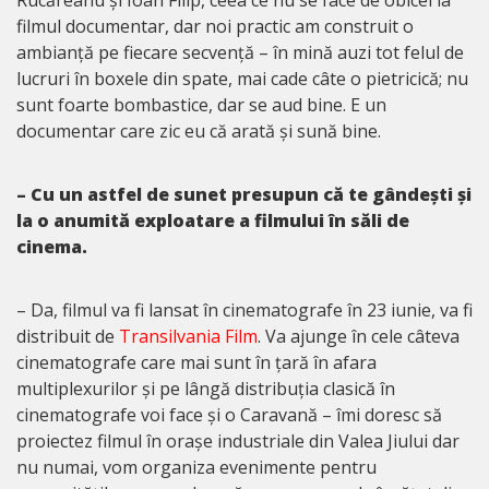
filmul documentar, dar noi practic am construit o
ambianță pe fiecare secvență – în mină auzi tot felul de
lucruri în boxele din spate, mai cade câte o pietricică; nu
sunt foarte bombastice, dar se aud bine. E un
documentar care zic eu că arată și sună bine.
– Cu un astfel de sunet presupun că te gândești și
la o anumită exploatare a filmului în săli de
cinema.
– Da, filmul va fi lansat în cinematografe în 23 iunie, va fi
distribuit de
Transilvania Film
. Va ajunge în cele câteva
cinematografe care mai sunt în țară în afara
multiplexurilor și pe lângă distribuția clasică în
cinematografe voi face și o Caravană – îmi doresc să
proiectez filmul în orașe industriale din Valea Jiului dar
nu numai, vom organiza evenimente pentru