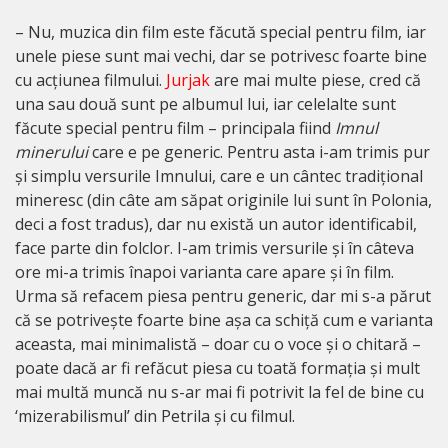
– Nu, muzica din film este făcută special pentru film, iar
unele piese sunt mai vechi, dar se potrivesc foarte bine
cu acțiunea filmului.
Jurjak
are mai multe piese, cred că
una sau două sunt pe albumul lui, iar celelalte sunt
făcute special pentru film – principala fiind
Imnul
minerului
care e pe generic. Pentru asta i-am trimis pur
și simplu versurile Imnului, care e un cântec tradițional
mineresc (din câte am săpat originile lui sunt în Polonia,
deci a fost tradus), dar nu există un autor identificabil,
face parte din folclor. I-am trimis versurile și în câteva
ore mi-a trimis înapoi varianta care apare și în film.
Urma să refacem piesa pentru generic, dar mi s-a părut
că se potrivește foarte bine așa ca schiță cum e varianta
aceasta, mai minimalistă – doar cu o voce și o chitară –
poate dacă ar fi refăcut piesa cu toată formația și mult
mai multă muncă nu s-ar mai fi potrivit la fel de bine cu
‘mizerabilismul’ din Petrila și cu filmul.