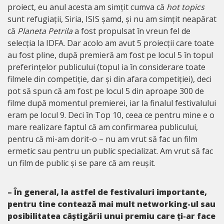
proiect, eu anul acesta am simțit cumva că
hot topics
sunt refugiații, Siria, ISIS șamd, și nu am simțit neapărat
că
Planeta Petrila
a fost propulsat în vreun fel de
selecția la IDFA. Dar acolo am avut 5 proiecții care toate
au fost pline, după premieră am fost pe locul 5 în topul
preferințelor publicului (topul ia în considerare toate
filmele din competiție, dar și din afara competiției), deci
pot să spun că am fost pe locul 5 din aproape 300 de
filme după momentul premierei, iar la finalul festivalului
eram pe locul 9. Deci în Top 10, ceea ce pentru mine e o
mare realizare faptul că am confirmarea publicului,
pentru că mi-am dorit-o – nu am vrut să fac un film
ermetic sau pentru un public specializat. Am vrut să fac
un film de public și se pare că am reușit.
– În general, la astfel de festivaluri importante,
pentru tine contează mai mult networking-ul sau
posibilitatea câștigării unui premiu care ți-ar face