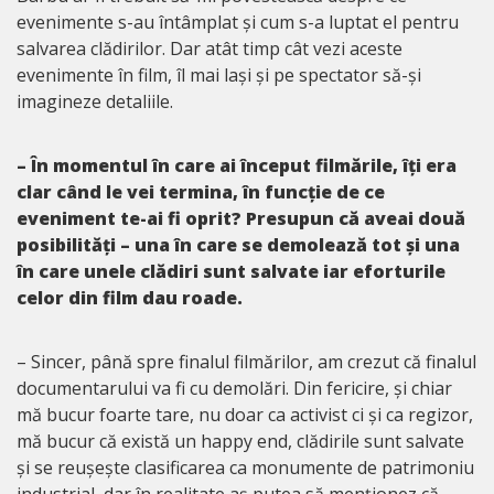
evenimente s-au întâmplat și cum s-a luptat el pentru
salvarea clădirilor. Dar atât timp cât vezi aceste
evenimente în film, îl mai lași și pe spectator să-și
imagineze detaliile.
– În momentul în care ai început filmările, îți era
clar când le vei termina, în funcție de ce
eveniment te-ai fi oprit? Presupun că aveai două
posibilități – una în care se demolează tot și una
în care unele clădiri sunt salvate iar eforturile
celor din film dau roade.
– Sincer, până spre finalul filmărilor, am crezut că finalul
documentarului va fi cu demolări. Din fericire, și chiar
mă bucur foarte tare, nu doar ca activist ci și ca regizor,
mă bucur că există un happy end, clădirile sunt salvate
și se reușește clasificarea ca monumente de patrimoniu
industrial, dar în realitate aș putea să menționez că