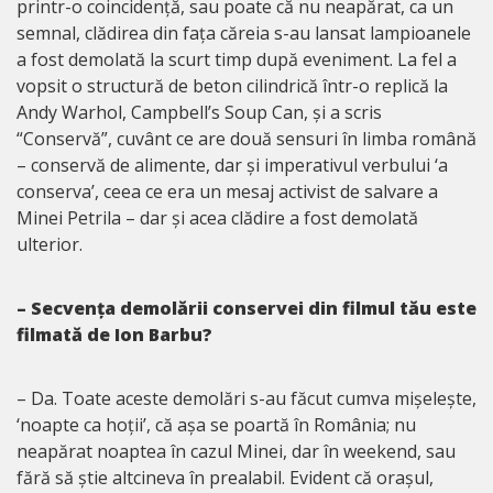
printr-o coincidență, sau poate că nu neapărat, ca un
semnal, clădirea din fața căreia s-au lansat lampioanele
a fost demolată la scurt timp după eveniment. La fel a
vopsit o structură de beton cilindrică într-o replică la
Andy Warhol, Campbell’s Soup Can, și a scris
“Conservă”, cuvânt ce are două sensuri în limba română
– conservă de alimente, dar și imperativul verbului ‘a
conserva’, ceea ce era un mesaj activist de salvare a
Minei Petrila – dar și acea clădire a fost demolată
ulterior.
– Secvența demolării conservei din filmul tău este
filmată de Ion Barbu?
– Da. Toate aceste demolări s-au făcut cumva mișelește,
‘noapte ca hoții’, că așa se poartă în România; nu
neapărat noaptea în cazul Minei, dar în weekend, sau
fără să știe altcineva în prealabil. Evident că orașul,