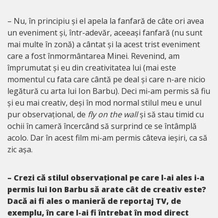
– Nu, în principiu și el apela la fanfară de câte ori avea
un eveniment și, într-adevăr, aceeași fanfară (nu sunt
mai multe în zonă) a cântat și la acest trist eveniment
care a fost înmormântarea Minei. Revenind, am
împrumutat și eu din creativitatea lui (mai este
momentul cu fata care cântă pe deal și care n-are nicio
legătură cu arta lui Ion Barbu). Deci mi-am permis să fiu
și eu mai creativ, deși în mod normal stilul meu e unul
pur observațional, de
fly on the wall
și să stau timid cu
ochii în cameră încercând să surprind ce se întâmplă
acolo. Dar în acest film mi-am permis câteva ieșiri, ca să
zic așa.
– Crezi că stilul observațional pe care l-ai ales i-a
permis lui Ion Barbu să arate cât de creativ este?
Dacă ai fi ales o manieră de reportaj TV, de
exemplu, în care l-ai fi întrebat în mod direct