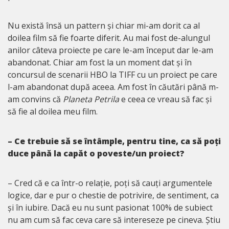
Nu există însă un pattern și chiar mi-am dorit ca al
doilea film să fie foarte diferit. Au mai fost de-alungul
anilor câteva proiecte pe care le-am început dar le-am
abandonat. Chiar am fost la un moment dat și în
concursul de scenarii HBO la TIFF cu un proiect pe care
l-am abandonat după aceea. Am fost în căutări până m-
am convins că
Planeta Petrila
e ceea ce vreau să fac și
să fie al doilea meu film.
– Ce trebuie să se întâmple, pentru tine, ca să poți
duce până la capăt o poveste/un proiect?
– Cred că e ca într-o relație, poți să cauți argumentele
logice, dar e pur o chestie de potrivire, de sentiment, ca
și în iubire. Dacă eu nu sunt pasionat 100% de subiect
nu am cum să fac ceva care să intereseze pe cineva. Știu