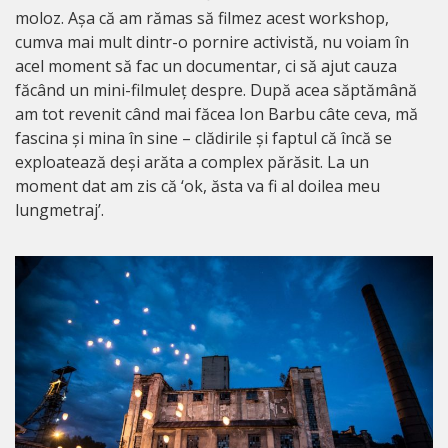
moloz. Așa că am rămas să filmez acest workshop,
cumva mai mult dintr-o pornire activistă, nu voiam în
acel moment să fac un documentar, ci să ajut cauza
făcând un mini-filmuleț despre. După acea săptămână
am tot revenit când mai făcea Ion Barbu câte ceva, mă
fascina și mina în sine – clădirile și faptul că încă se
exploatează deși arăta a complex părăsit. La un
moment dat am zis că ‘ok, ăsta va fi al doilea meu
lungmetraj’.