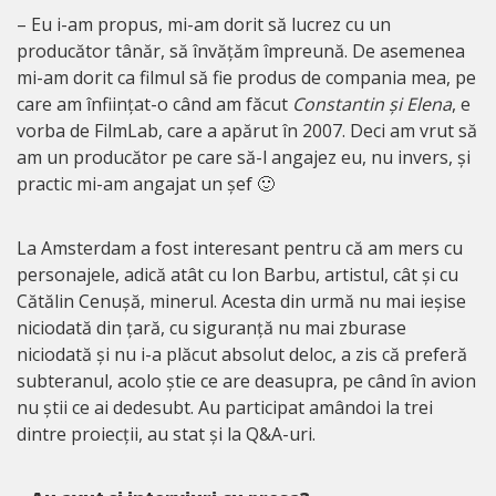
– Eu i-am propus, mi-am dorit să lucrez cu un
producător tânăr, să învățăm împreună. De asemenea
mi-am dorit ca filmul să fie produs de compania mea, pe
care am înființat-o când am făcut
Constantin și Elena
, e
vorba de FilmLab, care a apărut în 2007. Deci am vrut să
am un producător pe care să-l angajez eu, nu invers, și
practic mi-am angajat un șef 🙂
La Amsterdam a fost interesant pentru că am mers cu
personajele, adică atât cu Ion Barbu, artistul, cât și cu
Cătălin Cenușă, minerul. Acesta din urmă nu mai ieșise
niciodată din țară, cu siguranță nu mai zburase
niciodată și nu i-a plăcut absolut deloc, a zis că preferă
subteranul, acolo știe ce are deasupra, pe când în avion
nu știi ce ai dedesubt. Au participat amândoi la trei
dintre proiecții, au stat și la Q&A-uri.