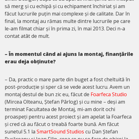
să merg și cu echipă și cu echipament închiriat și am
făcut lucrurile puțin mai complexe și de calitate. Dar în
final, la montaj au rămas multe dintre lucrurile pe care
le-am filmat chiar și în prima zi, în mai 2013. Deci n-a
contat atât de mult.
– În momentul când ai ajuns la montaj, finanțările
erau deja obținute?
– Da, practic o mare parte din buget a fost cheltuită în
post-producție și sper că se vede acest lucru. Avem un
montaj destul de bun zic eu, făcut de
Foarfeca Studio
(Mircea Olteanu, Ștefan Pârlog) și cu mine – deși am
terminat Facultatea de Montaj, mi-am dorit ochi
proaspeți pentru acest proiect și am apelat la Foarfeca
și cred că au făcut o treabă foarte bună. Am făcut
sunetul 5.1 la
SmartSound Studios
cu Dan Ștefan
Rucăreanu și Ioan Filip, ceea ce nu se face de obicei la