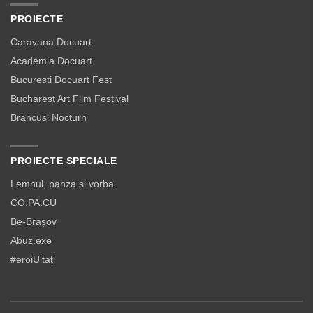
PROIECTE
Caravana Docuart
Academia Docuart
Bucuresti Docuart Fest
Bucharest Art Film Festival
Brancusi Nocturn
PROIECTE SPECIALE
Lemnul, panza si vorba
CO.PA.CU
Be-Brașov
Abuz.exe
#eroiUitați