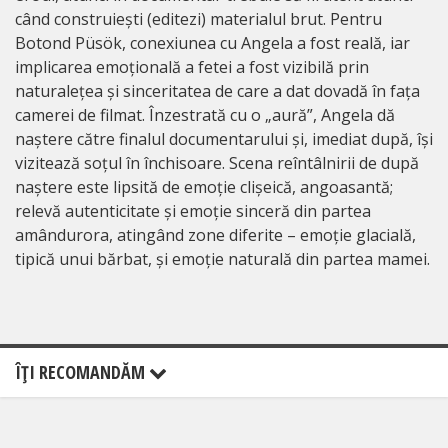
când construiești (editezi) materialul brut. Pentru
Botond Püsök, conexiunea cu Angela a fost reală, iar
implicarea emoțională a fetei a fost vizibilă prin
naturalețea și sinceritatea de care a dat dovadă în fața
camerei de filmat. Înzestrată cu o „aură”, Angela dă
naștere către finalul documentarului și, imediat după, își
vizitează soțul în închisoare. Scena reîntâlnirii de după
naștere este lipsită de emoție clișeică, angoasantă;
relevă autenticitate și emoție sinceră din partea
amândurora, atingând zone diferite – emoție glacială,
tipică unui bărbat, și emoție naturală din partea mamei.
ÎŢI RECOMANDĂM