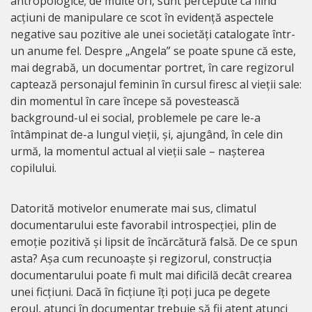
antropologice; de multe ori, sunt percepute ca fiind
acțiuni de manipulare ce scot în evidență aspectele
negative sau pozitive ale unei societăți catalogate într-
un anume fel. Despre „Angela” se poate spune că este,
mai degrabă, un documentar portret, în care regizorul
captează personajul feminin în cursul firesc al vieții sale:
din momentul în care începe să povestească
background-ul ei social, problemele pe care le-a
întâmpinat de-a lungul vieții, și, ajungând, în cele din
urmă, la momentul actual al vieții sale – nașterea
copilului.
Datorită motivelor enumerate mai sus, climatul
documentarului este favorabil introspecției, plin de
emoție pozitivă și lipsit de încărcătură falsă. De ce spun
asta? Așa cum recunoaște și regizorul, construcția
documentarului poate fi mult mai dificilă decât crearea
unei ficțiuni. Dacă în ficțiune îți poți juca pe degete
eroul, atunci în documentar trebuie să fii atent atunci