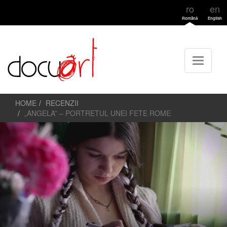
ro
en
Română
English
HOME
RECENZII
„ANGELA” – PORTRETUL UNEI FETE ROME