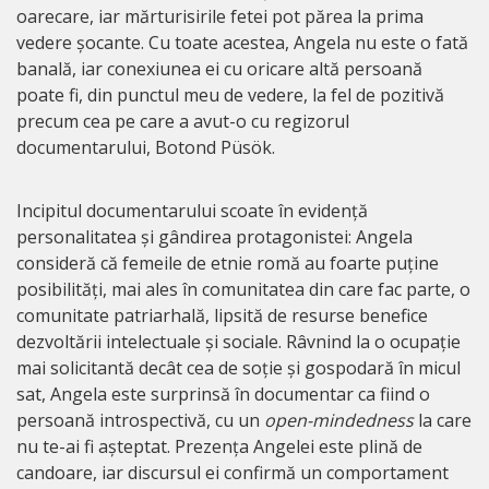
oarecare, iar mărturisirile fetei pot părea la prima
vedere șocante. Cu toate acestea, Angela nu este o fată
banală, iar conexiunea ei cu oricare altă persoană
poate fi, din punctul meu de vedere, la fel de pozitivă
precum cea pe care a avut-o cu regizorul
documentarului, Botond Püsök.
Incipitul documentarului scoate în evidență
personalitatea și gândirea protagonistei: Angela
consideră că femeile de etnie romă au foarte puține
posibilități, mai ales în comunitatea din care fac parte, o
comunitate patriarhală, lipsită de resurse benefice
dezvoltării intelectuale și sociale. Râvnind la o ocupație
mai solicitantă decât cea de soție și gospodară în micul
sat, Angela este surprinsă în documentar ca fiind o
persoană introspectivă, cu un
open-mindedness
la care
nu te-ai fi așteptat. Prezența Angelei este plină de
candoare, iar discursul ei confirmă un comportament