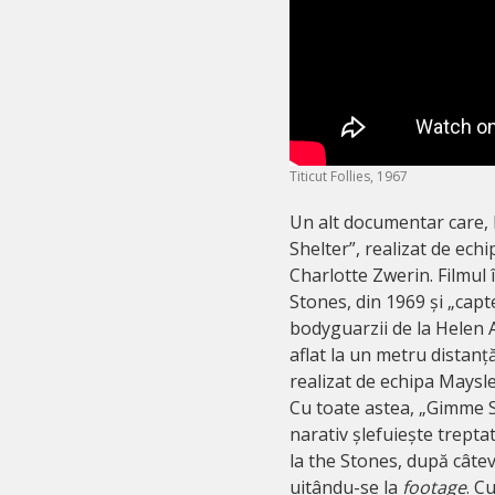
Titicut Follies, 1967
Un alt documentar care, 
Shelter”, realizat de ech
Charlotte Zwerin. Filmul 
Stones, din 1969 și „capt
bodyguarzii de la Helen 
aflat la un metru distan
realizat de echipa Maysle
Cu toate astea, „Gimme S
narativ șlefuiește treptat 
la the Stones, după câtev
uitându-se la
footage
. C