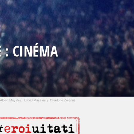
E : CINÉMA
Albert Maysles , David Maysles și Charlotte Zwerin)