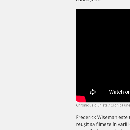
Chronique d`un été / Cronica une
Frederick Wiseman este u
reușit să filmeze în varii