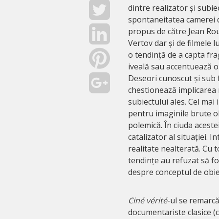
dintre realizator și subi
spontaneitatea camerei d
propus de către Jean Rou
Vertov dar și de filmele l
o tendință de a capta fra
iveală sau accentuează o 
Deseori cunoscut și sub
chestionează implicarea r
subiectului ales. Cel mai 
pentru imaginile brute ob
polemică. În ciuda acestei
catalizator al situației. 
realitate nealterată. Cu 
tendințe au refuzat să 
despre conceptul de obiec
Ciné vérité
-ul se remarcă
documentariste clasice (c