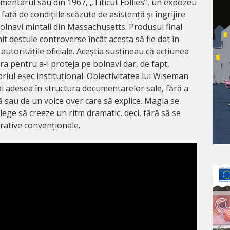
mentarul său din 1967, „Titicut Follies”, un expozeu
față de condițiile scăzute de asistență și îngrijire
olnavi mintali din Massachusetts. Produsul final
t destule controverse încât acesta să fie dat în
 autoritățile oficiale. Aceștia susțineau că acțiunea
era pentru a-i proteja pe bolnavi dar, de fapt,
iul eșec instituțional. Obiectivitatea lui Wiseman
ai adesea în structura documentarelor sale, fără a
 sau de un voice over care să explice. Magia se
ege să creeze un ritm dramatic, deci, fără să se
rative convenționale.