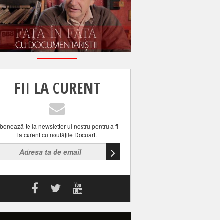
FII LA CURENT
bonează-te la newsletter-ul nostru pentru a fi
la curent cu noutăţile Docuart.