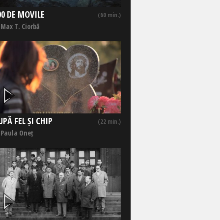
00 DE MOVILE
(60 min.)
 Max T. Ciorbă
UPĂ FEL ȘI CHIP
(22 min.)
 Paula Oneț