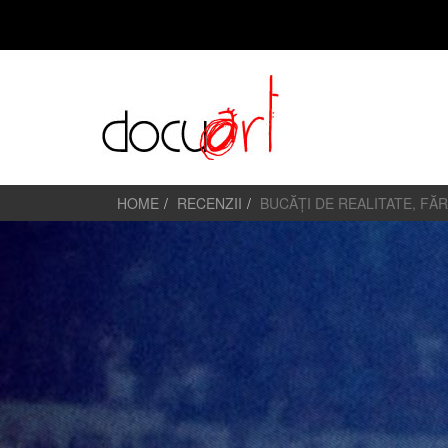
HOME
RECENZII
BUCĂȚI DE REALITATE, FĂR