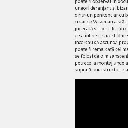
poate fi observat în docu
uneori deranjant și bizar 
dintr-un penitenciar cu b
creat de Wiseman a stârni
judecată și oprit de către
de a interzice acest film 
încercau să ascundă propr
poate fi remarcată cel m
se folosi de o mizanscenă
petrece la montaj unde al
supună unei structuri na