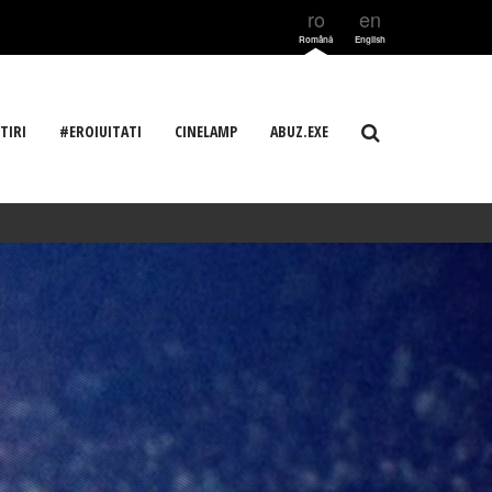
ro
en
Română
English
TIRI
#EROIUITATI
CINELAMP
ABUZ.EXE