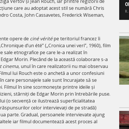
iga Vertov și Jean Rouch, iar printre regizorii de
O
cțiune care au adoptat acest stil se numără Chris
R.
edro Costa, John Cassavetes, Frederick Wiseman,
uente opere de
ciné vérité
pe teritoriul francez îi
„Chronique d’un été” („Cronica unei veri”, 1960), film
e sale etnografice pe care le-a realizat în
 Edgar Morin. Plecând de la această colaborare s-a
ct cinema
, unul în care realizatorii nu mai observau
. Filmul lui Rouch este o anchetă a unor confesiuni
în care personajele sale sunt încurajate să se
. Filmul în sine scormonește printre ideile și
izieni, stârniți de Edgar Morin prin întrebările puse.
ui (o secvență ce ilustrează superficialitatea
 răspunsurilor celor intervievați de pe stradă)
ua parte. Gradual, persoanele intervievate ajung
altele iar filmul documentează acest proces al