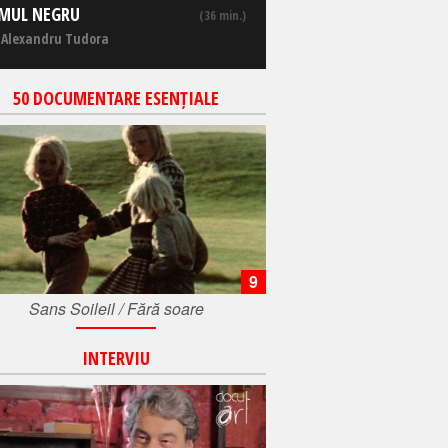
MUL NEGRU
(36 min.)
 Alexandru Tudora
50 DOCUMENTARE ESENȚIALE
9
Sans Soileil / Fără soare
INTERVIU