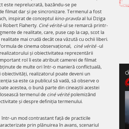
ect este neprelucrată, bazându-se pe
e filmat dar și pe sincronizare. Termenul a fost
ch, inspirat de conceptul
kino-pravda
al lui Dziga
ui Robert Flaherty.
Ciné vérité
-ul se remarcă printr-
gmente de realitate, care, puse cap la cap, scot la
realitate mai crudă decât cea văzută cu ochii liberi.
 formula de cinema observațional,
ciné vérité
-ul
ealizatorului și obiectivitatea reprezentării
important rol îi este atribuit camerei de filmat
ținute de multe ori într-o manieră conflictuală,
 obiectivități, realizatorul poate deveni un
Intenția sa este ca publicul să vadă, să observe o
toate acestea, o bună parte din cineaștii acestei
folosească termenul de
ciné vérité
polemizând
tivitate și despre definiția termenului.
 într-un mod contrastant față de practicile
aracterizate prin plănuirea în avans, scenariul