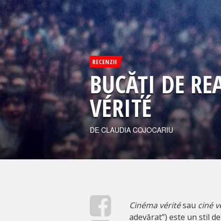
RECENZII
BUCĂȚI DE RE
VÉRITÉ
DE CLAUDIA COJOCARIU
Cinéma vérité
sau
ciné v
adevărat”) este un stil d