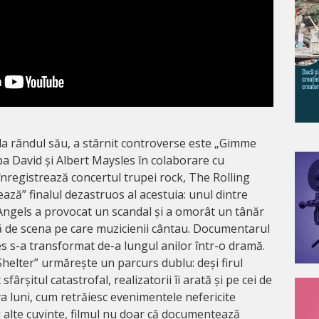
la rândul său, a stârnit controverse este „Gimme
ipa David și Albert Maysles în colaborare cu
înregistrează concertul trupei rock, The Rolling
ează” finalul dezastruos al acestuia: unul dintre
Angels a provocat un scandal și a omorât un tânăr
ță de scena pe care muzicienii cântau. Documentarul
s s-a transformat de-a lungul anilor într-o dramă.
helter” urmărește un parcurs dublu: deși firul
sfârșitul catastrofal, realizatorii îi arată și pe cei de
a luni, cum retrăiesc evenimentele nefericite
u alte cuvinte, filmul nu doar că documentează