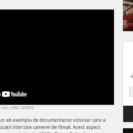
A
i veri, 1960 - EXTRAS
n alt exemplu de documentarist vizionar care a
 locații interzise camerei de filmat. Acest aspect