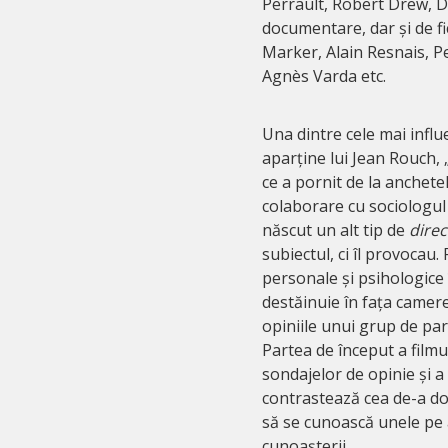
Perrault, Robert Drew, Dz
documentare, dar și de fi
Marker, Alain Resnais, P
Agnès Varda etc.
Una dintre cele mai infl
aparține lui Jean Rouch, 
ce a pornit de la anchetel
colaborare cu sociologul
născut un alt tip de
dire
subiectul, ci îl provocau
personale și psihologice 
destăinuie în fața camerei
opiniile unui grup de par
Partea de început a filmul
sondajelor de opinie și a
contrastează cea de-a do
să se cunoască unele pe 
cunoașterii.