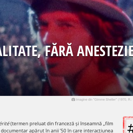
ALITATE, FĂRĂ ANESTEZI
Imagine din "Gimme Shelter" (1970, R.: 
érité
(termen preluat din franceză și înseamnă „film
e documentar apărut în anii ’50 în care interacțiunea