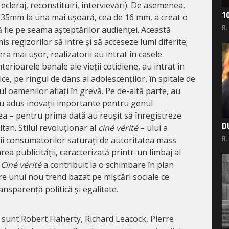
ecleraj, reconstituiri, intervievări). De asemenea,
1
 35mm la una mai ușoară, cea de 16 mm, a creat o
R.
 fie pe seama așteptărilor audienței. Această
 regizorilor să intre și să acceseze lumi diferite;
a mai ușor, realizatorii au intrat în casele
erioarele banale ale vieții cotidiene, au intrat în
ice, pe ringul de dans al adolescenților, în spitale de
iul oamenilor aflați în grevă. Pe de-altă parte, au
au adus inovații importante pentru genul
a – pentru prima dată au reușit să înregistreze
D
tan. Stilul revoluționar al
ciné vérité
– ului a
R.
hii consumatorilor saturați de autoritatea mass
ea publicității, caracterizată printr-un limbaj al
.
Ciné vérité
a contribuit la o schimbare în plan
re unui nou trend bazat pe mișcări sociale ce
ransparență politică și egalitate.
 sunt Robert Flaherty, Richard Leacock, Pierre