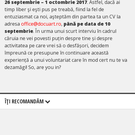
26 septembrie – 1 octombrie 2017
. Astfel, dacă ai
timp liber şi eşti pus pe treabă, fiind la fel de
entuziasmat ca noi, aşteptăm din partea ta un CV la
adresa
office@docuart.ro
,
până pe data de 10
septembrie
. În urma unui scurt interviu în cadrul
căruia ne vei povesti puțin despre tine și despre
activitatea pe care vrei să o desfășori, decidem
împreună ce presupune în continuare această
experiență a unui voluntariat care în mod cert nu te va
dezamăgi! So, are you in?
ÎŢI RECOMANDĂM