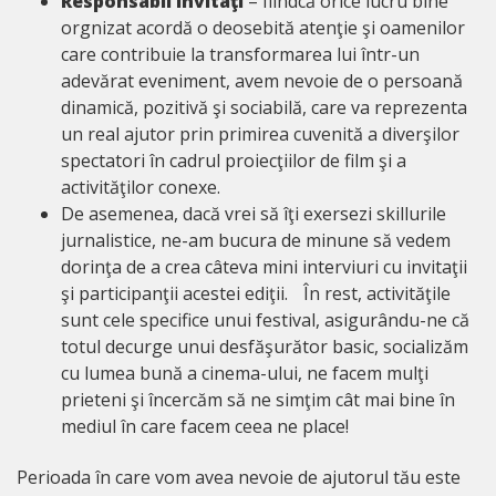
Responsabil invitaţi
– fiindcă orice lucru bine
orgnizat acordă o deosebită atenţie şi oamenilor
care contribuie la transformarea lui într-un
adevărat eveniment, avem nevoie de o persoană
dinamică, pozitivă şi sociabilă, care va reprezenta
un real ajutor prin primirea cuvenită a diverşilor
spectatori în cadrul proiecţiilor de film şi a
activităţilor conexe.
De asemenea, dacă vrei să îţi exersezi skillurile
jurnalistice, ne-am bucura de minune să vedem
dorinţa de a crea câteva mini interviuri cu invitaţii
şi participanţii acestei ediţii. În rest, activităţile
sunt cele specifice unui festival, asigurându-ne că
totul decurge unui desfăşurător basic, socializăm
cu lumea bună a cinema-ului, ne facem mulţi
prieteni şi încercăm să ne simţim cât mai bine în
mediul în care facem ceea ne place!
Perioada în care vom avea nevoie de ajutorul tău este