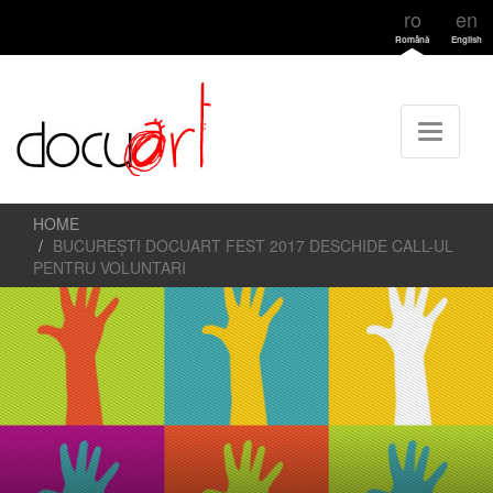
ro
en
Română
English
HOME
BUCUREȘTI DOCUART FEST 2017 DESCHIDE CALL-UL
PENTRU VOLUNTARI