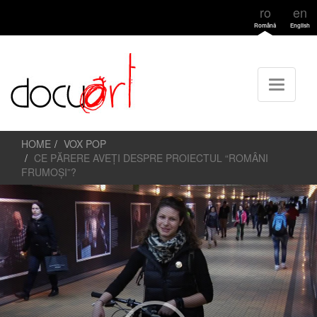
ro
en
Română
English
HOME
VOX POP
CE PĂRERE AVEȚI DESPRE PROIECTUL “ROMÂNI
FRUMOȘI”?