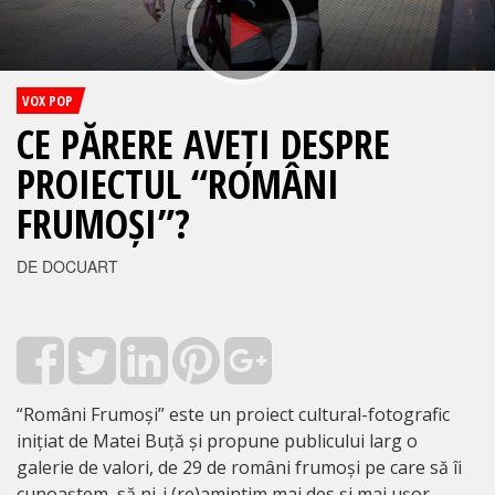
VOX POP
CE PĂRERE AVEȚI DESPRE
PROIECTUL “ROMÂNI
FRUMOȘI”?
DE DOCUART
“Români Frumoși” este un proiect cultural-fotografic
inițiat de Matei Buță și propune publicului larg o
galerie de valori, de 29 de romȃni frumoși pe care să îi
cunoaștem, să ni-i (re)amintim mai des și mai ușor.