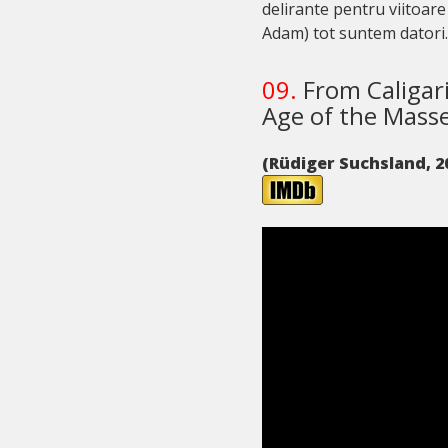
delirante pentru viitoar
Adam) tot suntem datori.
09.
From Caligar
Age of the Mass
(Rüdiger Suchsland, 2