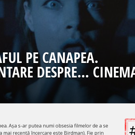
FUL PE CANAPEA.
NTARE DESPRE… CINEM
a. Așa s-ar putea numi obsesia filmelor de a se
ea mai recentă încercare este Birdman). Fie prin