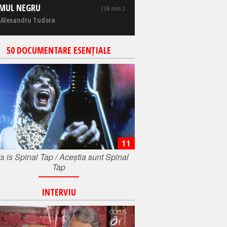
MUL NEGRU
(36 min.)
 Alexandru Tudora
50 DOCUMENTARE ESENȚIALE
11
s is Spinal Tap / Aceștia sunt Spinal
Tap
INTERVIU