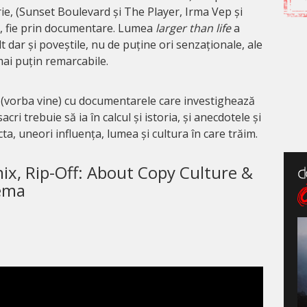
orie, (Sunset Boulevard și The Player, Irma Vep și
, fie prin documentare. Lumea
larger than life
a
lt dar și poveștile, nu de puține ori senzaționale, ale
mai puțin remarcabile.
v (vorba vine) cu documentarele care investighează
acri trebuie să ia în calcul și istoria, și anecdotele și
ta, uneori influența, lumea și cultura în care trăim.
x, Rip-Off: About Copy Culture &
ema