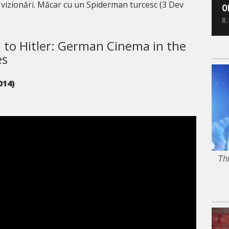
e vizionări. Măcar cu un Spiderman turcesc (3 Dev
O
R.
i to Hitler: German Cinema in the
es
014)
Thi