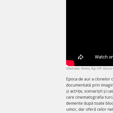
GRemake, Remix, Rip-Off: About 
Epoca de aur a clonelor 
documentată prin imagini 
și actrițe, scenariști și 
care cinematografia turc
demente după toate bloc
umor, dar oferă celor nef