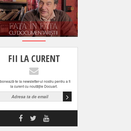
FII LA CURENT
bonează-te la newsletter-ul nostru pentru a fi
la curent cu noutăţile Docuart.