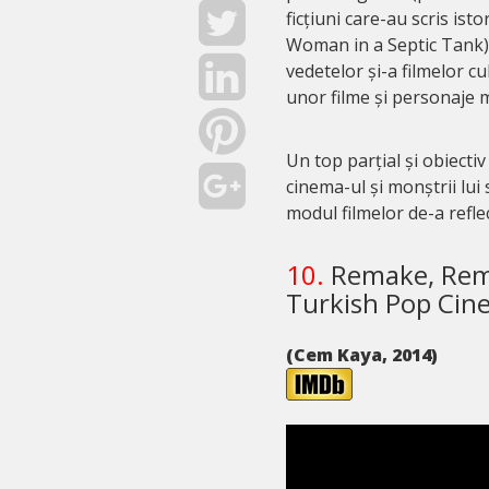
ficțiuni care-au scris ist
Woman in a Septic Tank)
vedetelor și-a filmelor cu
unor filme și personaje 
Un top parțial și obiecti
cinema-ul și monștrii lui s
modul filmelor de-a reflec
10.
Remake, Remi
Turkish Pop Cin
(Cem Kaya, 2014)