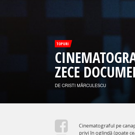
TOPURI
CINEMATOGRA
ZECE DOCUME
DE CRISTI MĂRCULESCU
Cinematograful pe canape
privi în oglindă (poate c