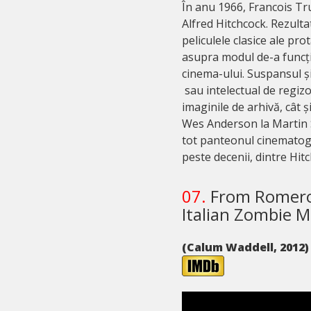
În anu 1966, Francois Tru
Alfred Hitchcock. Rezulta
peliculele clasice ale pro
asupra modul de-a funcțio
cinema-ului. Suspansul și
sau intelectual de regizor
imaginile de arhivă, cât și
Wes Anderson la Martin S
tot panteonul cinematogra
peste decenii, dintre Hitc
07.
From Romero 
Italian Zombie M
(Calum Waddell, 2012)