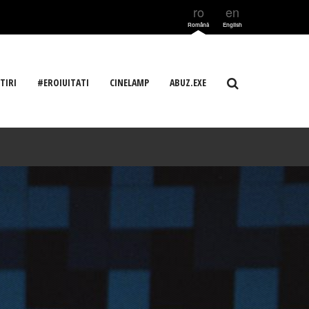
ro
en
Română
English
TIRI
#EROIUITATI
CINELAMP
ABUZ.EXE