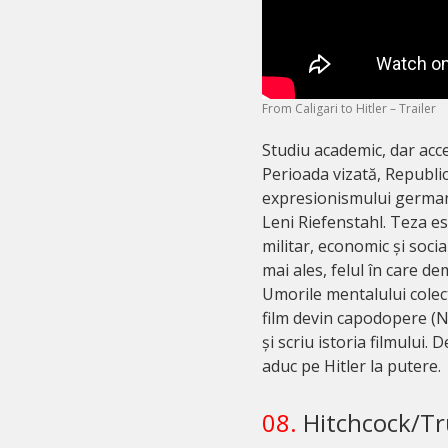
From Caligari to Hitler – Trailer
Studiu academic, dar acc
Perioada vizată, Republi
expresionismului german 
Leni Riefenstahl. Teza es
militar, economic și socia
mai ales, felul în care de
Umorile mentalului colec
film devin capodopere (N
și scriu istoria filmului.
aduc pe Hitler la putere.
08.
Hitchcock/Tr