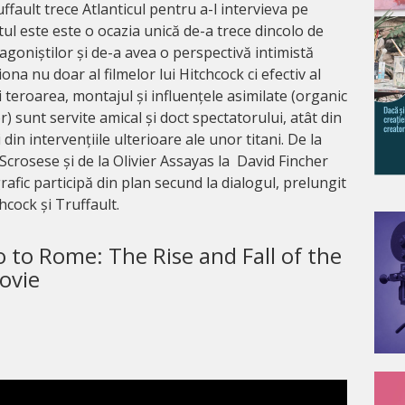
ffault trece Atlanticul pentru a-l intervieva pe
tul este este o ocazia unică de-a trece dincolo de
tagoniștilor și de-a avea o perspectivă intimistă
na nu doar al filmelor lui Hitchcock ci efectiv al
 teroarea, montajul și influențele asimilate (organic
) sunt servite amical și doct spectatorului, atât din
 din intervențiile ulterioare ale unor titani. De la
crosese și de la Olivier Assayas la David Fincher
fic participă din plan secund la dialogul, prelungit
hcock și Truffault.
to Rome: The Rise and Fall of the
ovie