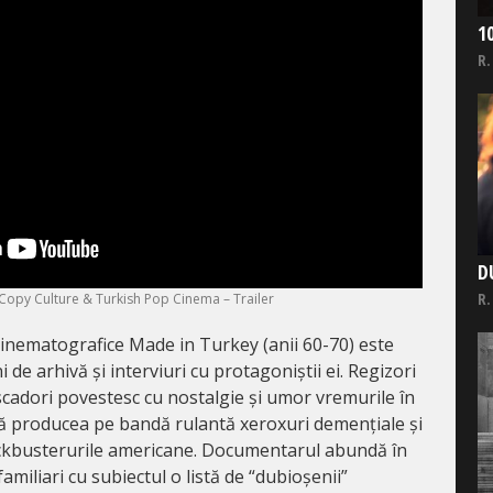
1
R.
D
R.
Copy Culture & Turkish Pop Cinema – Trailer
cinematografice Made in Turkey (anii 60-70) este
de arhivă și interviuri cu protagoniștii ei. Regizori
cascadori povestesc cu nostalgie și umor vremurile în
ă producea pe bandă rulantă xeroxuri demențiale și
kbusterurile americane. Documentarul abundă în
amiliari cu subiectul o listă de “dubioșenii”