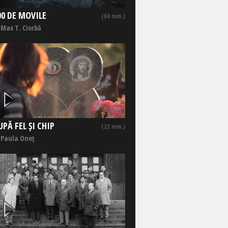
00 DE MOVILE
(60 min.)
 Max T. Ciorbă
UPĂ FEL ȘI CHIP
(22 min.)
 Paula Oneț