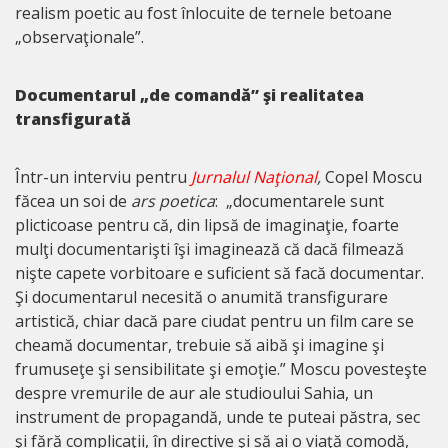
realism poetic au fost înlocuite de ternele betoane
„observaţionale”.
Documentarul „de comandă” şi realitatea
transfigurată
Într-un interviu pentru
Jurnalul Naţional
,
Copel Moscu
făcea un soi de
ars poetica
: „documentarele sunt
plicticoase pentru că, din lipsă de imaginaţie, foarte
mulţi documentarişti îşi imaginează că dacă filmează
nişte capete vorbitoare e suficient să facă documentar.
Şi documentarul necesită o anumită transfigurare
artistică, chiar dacă pare ciudat pentru un film care se
cheamă documentar, trebuie să aibă şi imagine şi
frumuseţe şi sensibilitate şi emoţie.” Moscu povesteşte
despre vremurile de aur ale studioului Sahia, un
instrument de propagandă, unde te puteai păstra, sec
şi fără complicaţii, în directive şi să ai o viaţă comodă,