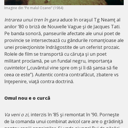
Imagine din “Pe malul Ozanei” (1984)
Intrarea unui tren în gara
aduce în oraşul Tg Neamţ al
anilor ’80 o briză de Nouvelle Vague şi de Jacques Tati.
Pe banda sonoră, panseurile afectate ale unui poet de
provincie se intersectează cu gândurile romanţioase ale
unei proiecţioniste îndrăgostite de un ceferist prozaic.
Rolele de film se transportă cu căruţa şi un poet
militant proclamă, pe un fundal negru, importanţa
cuvintelor („cuvântul vine spre om şi îi dă şansa să fie
ceea ce este”). Autentic contra contrafăcut, zbatere vs
înţepenire, viaţă contra doctrină.
Omul nou e o curcă
Va veni o zi,
interzis în ’85 şi remontat în ’90
.
Porneşte
de la comanda unui combinat avicol care are o grădiniţă