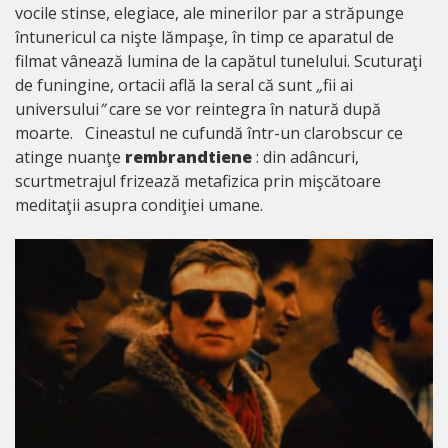
vocile stinse, elegiace, ale minerilor par a străpunge
întunericul ca nişte lămpaşe, în timp ce aparatul de
filmat vânează lumina de la capătul tunelului. Scuturaţi
de funingine, ortacii află la seral că sunt
„
fii ai
universului
”
care se vor reintegra în natură după
moarte. Cineastul ne cufundă într-un clarobscur ce
atinge nuanţe
rembrandtiene
: din adâncuri,
scurtmetrajul frizează metafizica prin mişcătoare
meditaţii asupra condiţiei umane.