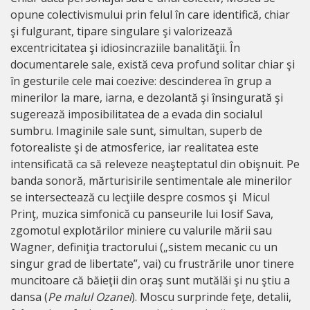
opune colectivismului prin felul în care identifică, chiar
şi fulgurant, tipare singulare şi valorizează
excentricitatea şi idiosincraziile banalităţii. În
documentarele sale, există ceva profund solitar chiar şi
în gesturile cele mai coezive: descinderea în grup a
minerilor la mare, iarna, e dezolantă şi însingurată şi
sugerează imposibilitatea de a evada din socialul
sumbru. Imaginile sale sunt, simultan, superb de
fotorealiste şi de atmosferice, iar realitatea este
intensificată ca să releveze neaşteptatul din obişnuit. Pe
banda sonoră, mărturisirile sentimentale ale minerilor
se intersectează cu lecţiile despre cosmos şi Micul
Prinţ, muzica simfonică cu panseurile lui Iosif Sava,
zgomotul explotărilor miniere cu valurile mării sau
Wagner, definiţia tractorului („sistem mecanic cu un
singur grad de libertate”, vai) cu frustrările unor tinere
muncitoare că băieţii din oraş sunt mutălăi şi nu ştiu a
dansa (
Pe malul Ozanei
). Moscu surprinde feţe, detalii,