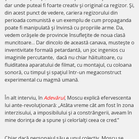
dar unde puteai fi foarte creativ şi original ca regizor. Şi,
din acest punct de vedere, cariera regizorului din
perioada comunistă e un exemplu de cum propaganda
poate fi manipulată şi învinsă cu propriile arme. Da,
vedem orăşele de provincie însufleţite de noua clasă
muncitoare… Dar dincolo de această canava, musteşte o
inventivitate formală petardantă, un joc ingenios cu
imaginile percutante, dacă nu chiar hăituitoare, cu
fluiditatea aparatului de filmat, cu montajul, cu coloana
sonoră, cu timpul şi spaţiul într-un megaconstruct
experimental cu magmă umană.
În alt interviu, în
Adevărul
, Moscu explică efervescenta
lui ante-revoluţionară: „Atâta vreme cât am fost în zona
interzisului, a imposibilului şi a constrângerii, aveam în
mine dorinţa de a spune şi celorlalţi ceea ce cred.”
Chiar dacă personajul său e unul colectiv, Moscu se