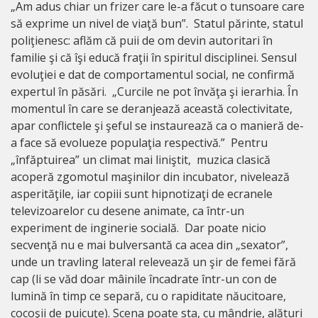
„Am adus chiar un frizer care le-a făcut o tunsoare care
să exprime un nivel de viaţă bun”. Statul părinte, statul
poliţienesc: aflăm că puii de om devin autoritari în
familie şi că îşi educă fraţii în spiritul disciplinei. Sensul
evoluţiei e dat de comportamentul social, ne confirmă
expertul în păsări. „Curcile ne pot învăţa şi ierarhia. În
momentul în care se deranjează această colectivitate,
apar conflictele şi şeful se instaurează ca o manieră de-
a face să evolueze populaţia respectivă.” Pentru
„înfăptuirea” un climat mai liniştit, muzica clasică
acoperă zgomotul maşinilor din incubator, nivelează
asperităţile, iar copiii sunt hipnotizaţi de ecranele
televizoarelor cu desene animate, ca într-un
experiment de inginerie socială. Dar poate nicio
secvenţă nu e mai bulversantă ca acea din „sexator”,
unde un travling lateral relevează un şir de femei fără
cap (li se văd doar mâinile încadrate într-un con de
lumină în timp ce separă, cu o rapiditate năucitoare,
cocoşii de puicuţe). Scena poate sta, cu mândrie, alături