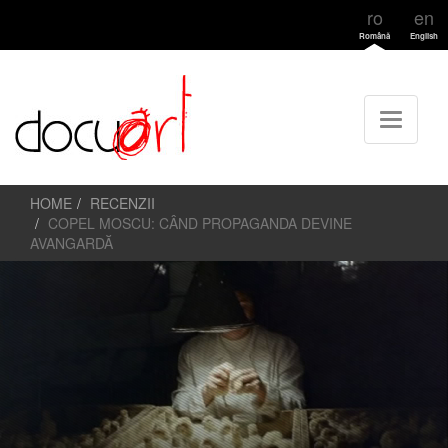
ro
en
Română
English
HOME
RECENZII
COPEL MOSCU: CÂND PROPAGANDA DEVINE
AVANGARDĂ