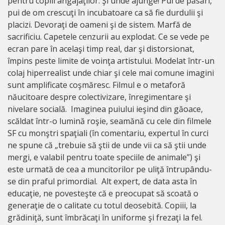
pentru copiii angajaţilor. Şi unde ajunge! Pui de păsări,
pui de om crescuţi în incubatoare ca să fie durdulii şi
placizi. Devoraţi de oameni şi de sistem. Marfă de
sacrificiu. Capetele cenzurii au explodat. Ce se vede pe
ecran pare în acelaşi timp real, dar şi distorsionat,
împins peste limite de voinţa artistului. Modelat într-un
colaj hiperrealist unde chiar şi cele mai comune imagini
sunt amplificate coşmăresc. Filmul e o metaforă
năucitoare despre colectivizare, înregimentare şi
nivelare socială. Imaginea puiului ieşind din găoace,
scăldat într-o lumină roşie, seamănă cu cele din filmele
SF cu monştri spaţiali (în comentariu, expertul în curci
ne spune că „trebuie să ştii de unde vii ca să ştii unde
mergi, e valabil pentru toate speciile de animale”) şi
este urmată de cea a muncitorilor pe uliţă întrupându-
se din praful primordial. Alt expert, de data asta în
educaţie, ne povesteşte că e preocupat să scoată o
generaţie de o calitate cu totul deosebită. Copiii, la
grădiniţă, sunt îmbrăcaţi în uniforme şi frezaţi la fel.