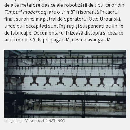
de alte metafore clasice ale robotizării de tipul celor din
Timpuri moderne
şi are o „rimă” frisonantă în cadrul
final, surprins magistral de operatorul Otto Urbanski,
unde puii decapitaţi sunt înşiraţi şi suspendaţi pe liniile
de fabricaţie. Documentarul frizează distopia şi ceea ce
ar fi trebuit să fie propagandă, devine avangardă.
Imagine din “Va veni o zi” (1985,1990)