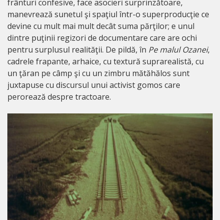
frânturi confesive, face asocieri surprinzătoare,
manevrează sunetul şi spaţiul într-o superproducţie ce
devine cu mult mai mult decât suma părţilor; e unul
dintre puţinii regizori de documentare care are ochi
pentru surplusul realităţii. De pildă, în
Pe malul Ozanei
,
cadrele frapante, arhaice, cu textură suprarealistă, cu
un ţăran pe câmp şi cu un zimbru mătăhălos sunt
juxtapuse cu discursul unui activist gomos care
perorează despre tractoare.