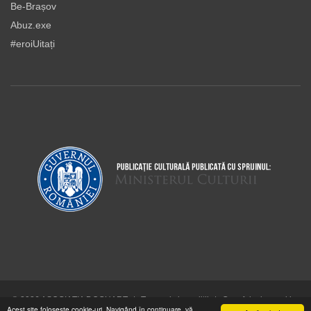
Be-Brașov
Abuz.exe
#eroiUitați
© 2026 ASOCIAŢIA DOCUART
|
Termeni şi condiţii
|
Cum folosim cookie-
Acest site foloseşte cookie-uri. Navigând în continuare, vă