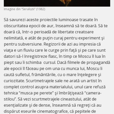
Imagine din “Seraliștii” (1982)
Să savurezi aceste proiectile luminoase trasate în
obscuritatea epocii de aur, înseamnă să te doară. Să te
doară că, într-o perioadă de libertate creatoare
nelimitată, e atât de puţin curaj pentru experiment şi
pentru subversiune. Regizorii de azi au impresia că
viaţa e un fluviu care le curge prin faţă şi pe care sunt
datori să-l înregistreze flasc, în timp ce Moscu îl lua în
piept sau îi schimba cursul. Dacă filmele de propagandă
ale epocii îl făceau pe om una cu munca lui, Moscu îi
caută sufletul, frământările, cu o mare înţelegere şi
curiozitate. Scurtmetrajele sale ne arată un artist în
complet control asupra materialului, unul care refuză
tehnica “musca pe perete” şi îmbrăţişează “camera-
stilou”. Să vezi scurtmetrajele cineastului, atât de
esenţializate şi de dense, înseamnă să regreţi că au
dispărut eseurile cinematografice, că pepitele de