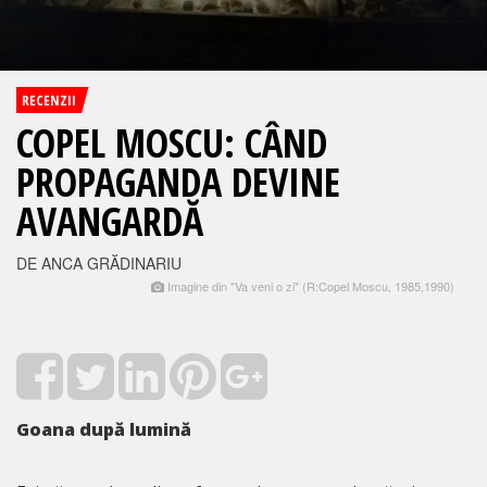
RECENZII
COPEL MOSCU: CÂND
PROPAGANDA DEVINE
AVANGARDĂ
DE ANCA GRĂDINARIU
Imagine din "Va veni o zi" (R:Copel Moscu, 1985,1990)
Goana după lumină