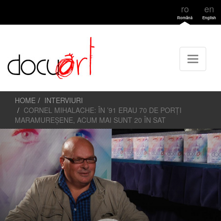
ro
en
Română
English
HOME
INTERVIURI
CORNEL MIHALACHE: ÎN ’91 ERAU 70 DE PORȚI
MARAMUREȘENE, ACUM MAI SUNT 20 ÎN SAT