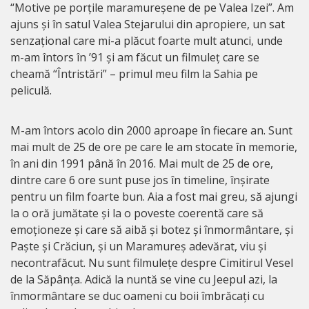
“Motive pe porțile maramureșene de pe Valea Izei”. Am
ajuns și în satul Valea Stejarului din apropiere, un sat
senzațional care mi-a plăcut foarte mult atunci, unde
m-am întors în ’91 și am făcut un filmuleț care se
cheamă “Întristări” – primul meu film la Sahia pe
peliculă.
M-am întors acolo din 2000 aproape în fiecare an. Sunt
mai mult de 25 de ore pe care le am stocate în memorie,
în ani din 1991 până în 2016. Mai mult de 25 de ore,
dintre care 6 ore sunt puse jos în timeline, înșirate
pentru un film foarte bun. Aia a fost mai greu, să ajungi
la o oră jumătate și la o poveste coerentă care să
emoționeze și care să aibă și botez și înmormântare, și
Paște și Crăciun, și un Maramureș adevărat, viu și
necontrafăcut. Nu sunt filmulețe despre Cimitirul Vesel
de la Săpânța. Adică la nuntă se vine cu Jeepul azi, la
înmormântare se duc oameni cu boii îmbrăcați cu