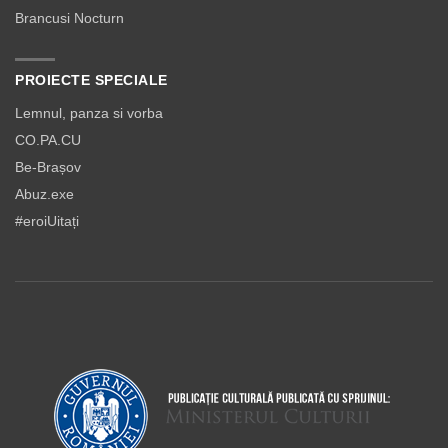
Brancusi Nocturn
PROIECTE SPECIALE
Lemnul, panza si vorba
CO.PA.CU
Be-Brașov
Abuz.exe
#eroiUitați