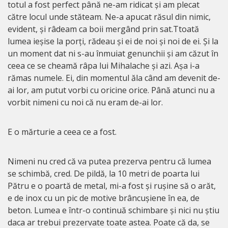
totul a fost perfect până ne-am ridicat și am plecat
către locul unde stăteam. Ne-a apucat răsul din nimic,
evident, și râdeam ca boii mergând prin sat.Ttoată
lumea ieșise la porți, rădeau și ei de noi și noi de ei. Și la
un moment dat ni s-au înmuiat genunchii și am căzut în
ceea ce se cheamă râpa lui Mihalache și azi. Așa i-a
rămas numele. Ei, din momentul ăla când am devenit de-
ai lor, am putut vorbi cu oricine orice. Până atunci nu a
vorbit nimeni cu noi că nu eram de-ai lor.
E o mărturie a ceea ce a fost.
Nimeni nu cred că va putea prezerva pentru că lumea
se schimbă, cred. De pildă, la 10 metri de poarta lui
Pătru e o poartă de metal, mi-a fost și rușine să o arăt,
e de inox cu un pic de motive brâncușiene în ea, de
beton. Lumea e într-o continuă schimbare și nici nu știu
daca ar trebui prezervate toate astea. Poate că da, se