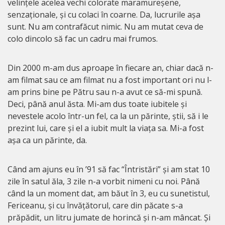
velințele acelea vechi colorate maramureșene,
senzaționale, și cu colaci în coarne. Da, lucrurile așa
sunt. Nu am contrafăcut nimic. Nu am mutat ceva de
colo dincolo să fac un cadru mai frumos.
Din 2000 m-am dus aproape în fiecare an, chiar dacă n-
am filmat sau ce am filmat nu a fost important ori nu l-
am prins bine pe Pătru sau n-a avut ce să-mi spună.
Deci, până anul ăsta. Mi-am dus toate iubitele și
nevestele acolo într-un fel, ca la un părinte, știi, să i le
prezint lui, care și el a iubit mult la viața sa. Mi-a fost
așa ca un părinte, da.
Când am ajuns eu în ’91 să fac “Întristări” și am stat 10
zile în satul ăla, 3 zile n-a vorbit nimeni cu noi. Până
când la un moment dat, am băut în 3, eu cu sunetistul,
Fericeanu, și cu învățătorul, care din păcate s-a
prăpădit, un litru jumate de horincă și n-am mâncat. Și