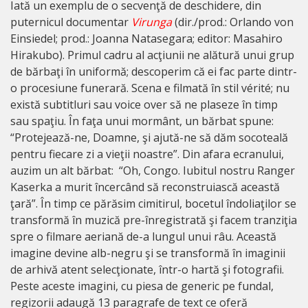
Iată un exemplu de o secvenţă de deschidere, din
puternicul documentar
Virunga
(dir./prod.: Orlando von
Einsiedel; prod.: Joanna Natasegara; editor: Masahiro
Hirakubo). Primul cadru al acţiunii ne alătură unui grup
de bărbaţi în uniformă; descoperim că ei fac parte dintr-
o procesiune funerară. Scena e filmată în stil vérité; nu
există subtitluri sau voice over să ne plaseze în timp
sau spaţiu. În faţa unui mormânt, un bărbat spune:
“Protejează-ne, Doamne, şi ajută-ne să dăm socoteală
pentru fiecare zi a vieţii noastre”. Din afara ecranului,
auzim un alt bărbat: “Oh, Congo. Iubitul nostru Ranger
Kaserka a murit încercând să reconstruiască această
ţară”. În timp ce părăsim cimitirul, bocetul îndoliaţilor se
transformă în muzică pre-înregistrată şi facem tranziţia
spre o filmare aeriană de-a lungul unui râu. Această
imagine devine alb-negru şi se transformă în imaginii
de arhivă atent selecţionate, într-o hartă şi fotografii.
Peste aceste imagini, cu piesa de generic pe fundal,
regizorii adaugă 13 paragrafe de text ce oferă