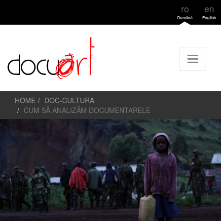
ro
en
Română
English
HOME
DOC-CULTURA
CUM SĂ ANALIZĂM DOCUMENTARELE