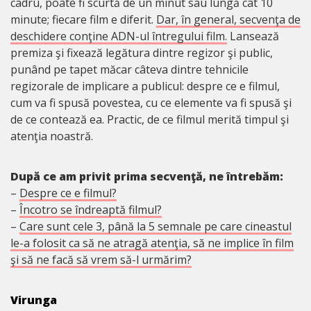
cadru, poate fi scurtă de un minut sau lungă cât 10
minute; fiecare film e diferit.
Dar, în general, secvenţa de
deschidere conţine ADN-ul întregului film.
Lansează
premiza şi fixează legătura dintre regizor şi public,
punând pe tapet măcar câteva dintre tehnicile
regizorale de implicare a publicul: despre ce e filmul,
cum va fi spusă povestea, cu ce elemente va fi spusă şi
de ce contează ea. Practic, de ce filmul merită timpul şi
atenţia noastră.
După ce am privit prima secvenţă, ne întrebăm:
–
Despre ce e filmul?
–
Încotro se îndreaptă filmul?
–
Care sunt cele 3, până la 5 semnale pe care cineastul
le-a folosit ca să ne atragă atenţia, să ne implice în film
şi să ne facă să vrem să-l urmărim?
Virunga