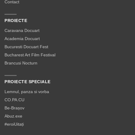
Contact
PROIECTE
Caravana Docuart
Academia Docuart
Bucuresti Docuart Fest
Bucharest Art Film Festival
Brancusi Nocturn
PROIECTE SPECIALE
Lemnul, panza si vorba
CO.PA.CU
Be-Brașov
Abuz.exe
#eroiUitați