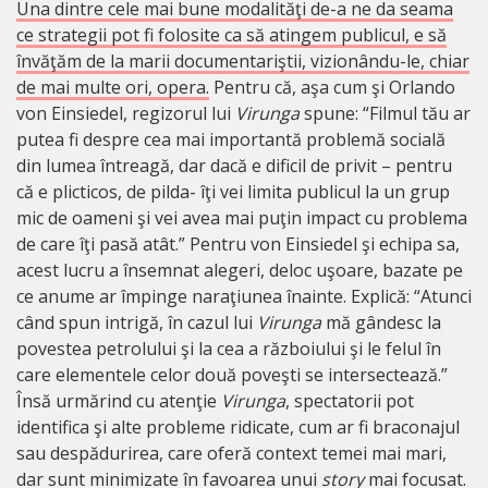
Una dintre cele mai bune modalităţi de-a ne da seama
ce strategii pot fi folosite ca să atingem publicul, e să
învăţăm de la marii documentariştii, vizionându-le, chiar
de mai multe ori, opera.
Pentru că, aşa cum şi Orlando
von Einsiedel, regizorul lui
Virunga
spune: “Filmul tău ar
putea fi despre cea mai importantă problemă socială
din lumea întreagă, dar dacă e dificil de privit – pentru
că e plicticos, de pilda- îţi vei limita publicul la un grup
mic de oameni şi vei avea mai puţin impact cu problema
de care îţi pasă atât.” Pentru von Einsiedel şi echipa sa,
acest lucru a însemnat alegeri, deloc uşoare, bazate pe
ce anume ar împinge naraţiunea înainte. Explică: “Atunci
când spun intrigă, în cazul lui
Virunga
mă gândesc la
povestea petrolului şi la cea a războiului şi le felul în
care elementele celor două poveşti se intersectează.”
Însă urmărind cu atenţie
Virunga
, spectatorii pot
identifica şi alte probleme ridicate, cum ar fi braconajul
sau despădurirea, care oferă context temei mai mari,
dar sunt minimizate în favoarea unui
story
mai focusat.