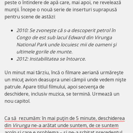
peste o întindere de apă care, mai apoi, ne revelează
munţii. Începe o nouă serie de inserturi suprapusă
pentru scene de astăzi:
2010: Se zvoneşte că s-a descoperit petrol în
Congo de est sub lacul Edward din Virunga
National Park unde locuiesc mii de oameni şi
ultimele gorile de munte.
2012: Instabilitatea se întoarce
.
Un minut mai târziu, încă o filmare aeriană urmăreşte
un micuţ avion deasupra unei câmpii unde vedem nişte
patrule. Apare titlul filmului, apoi secvenţa de
deschidere, inclusiv muzica, se termină. Urmează un
nou capitol.
Ca să rezumăm: în mai puţin de 5 minute, deschiderea
din
Virunga
ne-a arătat unde suntem, de ce suntem
acolo şi care e problema – şi ne-a schiţat precedentul