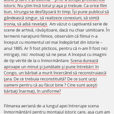
istoric. Nu ştim încă totul şi aşa şi trebuie. Ca orice film
bun,
Virunga
se desfăşoară în timp. Îşi pune publicul să
gândească singur, să realizeze conexiuni, să simtă
ironia, să aibă revelaţii.
Am văzut o captivantă serie de
scene de arhivă, răvăşitoare, dacă nu chiar uimitoare. În
termenii naraţiunii filmice, observăm că filmul n-a
început cu momentul cel mai îndepărtat din istorie –
anul 1885. Ar fi fost plicticos, pentru că n-am fi fost nici
intrigaţi, nici motivaţi să ne pese. A început cu imagini
de tip vérité de la o înmormântare.
Scena durează
aproape un minut şi jumătate şi pune întrebări: în
Congo, un bărbat a murit încercând să reconstruiască
ţara. De ce trebuia reconstituită? De ce sunt ucişi
oameni pentru că au făcut bine ? Cine sunt aceşti
bărbaţi înarmaţi, în uniforme?
Filmarea aeriană de-a lungul apei întrerupe scena
înmormântării pentru montajul istoric care, aşa cum am