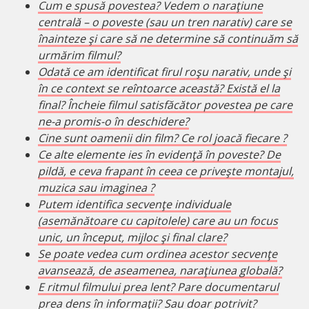
Cum e spusă povestea? Vedem o naraţiune
centrală – o poveste (sau un tren narativ) care se
înainteze şi care să ne determine să continuăm să
urmărim filmul?
Odată ce am identificat firul roşu narativ, unde şi
în ce context se reîntoarce această? Există el la
final? Încheie filmul satisfăcător povestea pe care
ne-a promis-o în deschidere?
Cine sunt oamenii din film? Ce rol joacă fiecare ?
Ce alte elemente ies în evidenţă în poveste? De
pildă, e ceva frapant în ceea ce priveşte montajul,
muzica sau imaginea ?
Putem identifica secvenţe individuale
(asemănătoare cu capitolele) care au un focus
unic, un început, mijloc şi final clare?
Se poate vedea cum ordinea acestor secvenţe
avansează, de aseamenea, naraţiunea globală?
E ritmul filmului prea lent? Pare documentarul
prea dens în informaţii? Sau doar
potrivit?