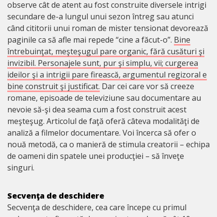
observe cât de atent au fost construite diversele intrigi
secundare de-a lungul unui sezon întreg sau atunci
când cititorii unui roman de mister tensionat devorează
paginile ca să afle mai repede “cine a făcut-o”.
Bine
întrebuinţat, meşteşugul pare organic, fără cusături şi
invizibil. Personajele sunt, pur şi simplu, vii; curgerea
ideilor şi a intrigii pare firească, argumentul regizoral e
bine construit şi justificat.
Dar cei care vor să creeze
romane, episoade de televiziune sau documentare au
nevoie să-şi dea seama cum a fost construit acest
meşteşug. Articolul de faţă oferă câteva modalităţi de
analiză a filmelor documentare. Voi încerca să ofer o
nouă metodă, ca o manieră de stimula creatorii – echipa
de oameni din spatele unei producţiei – să înveţe
singuri.
Secvenţa de deschidere
Secvenţa de deschidere, cea care începe cu primul