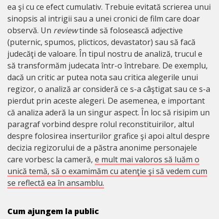
ea şi cu ce efect cumulativ. Trebuie evitată scrierea unui
sinopsis al intrigii sau a unei cronici de film care doar
observă. Un
review
tinde să folosească adjective
(puternic, spumos, plicticos, devastator) sau să facă
judecăţi de valoare. În tipul nostru de analiză, trucul e
să transformăm judecata într-o întrebare. De exemplu,
dacă un critic ar putea nota sau critica alegerile unui
regizor, o analiză ar consideră ce s-a câştigat sau ce s-a
pierdut prin aceste alegeri. De asemenea, e important
că analiza aderă la un singur aspect. În loc să risipim un
paragraf vorbind despre rolul reconstituirilor, altul
despre folosirea inserturilor grafice şi apoi altul despre
decizia regizorului de a păstra anonime personajele
care vorbesc la cameră,
e mult mai valoros să luăm o
unică temă, să o examimăm cu atenţie şi să vedem cum
se reflectă ea în ansamblu.
Cum ajungem la public