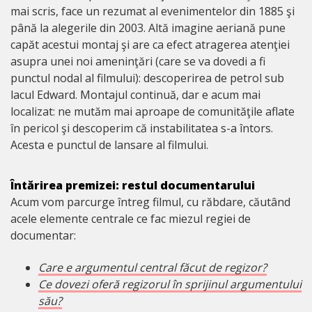
mai scris, face un rezumat al evenimentelor din 1885 şi
până la alegerile din 2003. Altă imagine aeriană pune
capăt acestui montaj şi are ca efect atragerea atenţiei
asupra unei noi ameninţări (care se va dovedi a fi
punctul nodal al filmului): descoperirea de petrol sub
lacul Edward. Montajul continuă, dar e acum mai
localizat: ne mutăm mai aproape de comunităţile aflate
în pericol şi descoperim că instabilitatea s-a întors.
Acesta e punctul de lansare al filmului.
Întărirea premizei: restul documentarului
Acum vom parcurge întreg filmul, cu răbdare, căutând
acele elemente centrale ce fac miezul regiei de
documentar:
Care e argumentul central făcut de regizor?
Ce dovezi oferă regizorul în sprijinul argumentului
său?