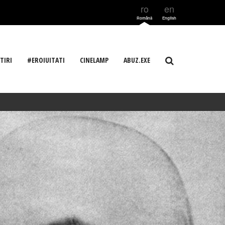
ro
en
Română
English
TIRI
#EROIUITATI
CINELAMP
ABUZ.EXE