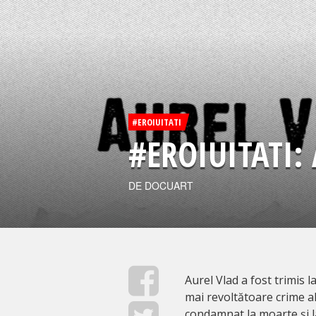
#EROIUITATI
#EROIUITATI:
DE DOCUART
Aurel Vlad a fost trimis l
mai revoltătoare crime ale
condamnat la moarte și la