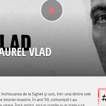
 AUREL VLAD
a închisoarea de la Sighet şi ucis, într-una dintre cele
 istoriei noastre. În anii ’50, comuniștii l-au
 uitare. Însă astăzi, niciun român n-ar trebui să