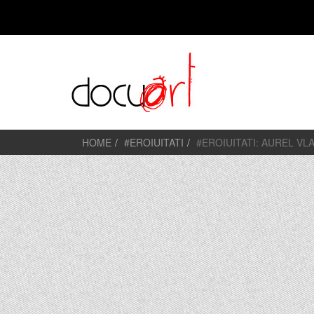
HOME
#EROIUITATI
#EROIUITATI: AUREL VL