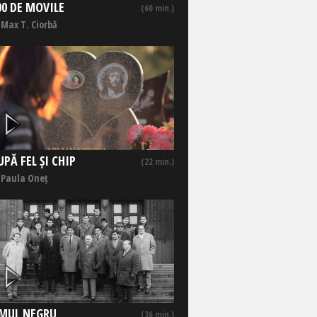
00 DE MOVILE
(60 min.)
 Max T. Ciorbă
UPĂ FEL ȘI CHIP
(22 min.)
 Paula Oneț
MUL NEGRU
(36 min.)