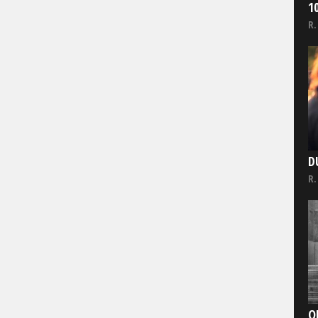
1
R.
D
R.
O