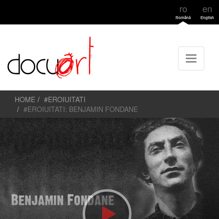
ro
en
Română
English
HOME
#EROIUITATI
#EROIUITATI: BENJAMIN FONDANE