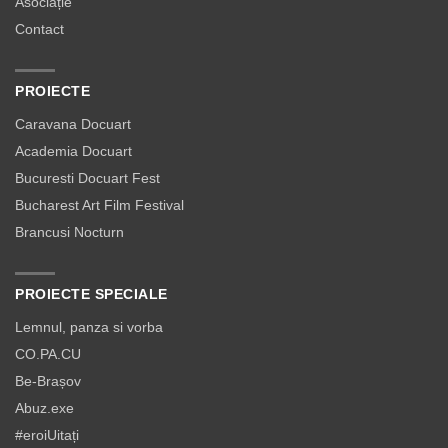
Asociație
Contact
PROIECTE
Caravana Docuart
Academia Docuart
Bucuresti Docuart Fest
Bucharest Art Film Festival
Brancusi Nocturn
PROIECTE SPECIALE
Lemnul, panza si vorba
CO.PA.CU
Be-Brașov
Abuz.exe
#eroiUitați