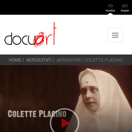
ro
en
Română
English
HOME
#EROIUITATI
#EROIUITATI: COLETTE PLAGINO