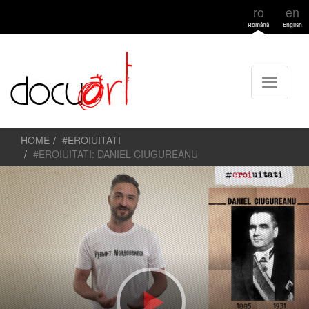
ro
en
Română
English
HOME
#EROIUITATI
#EROIUITATI: DANIEL CIUGUREANU