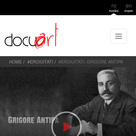
ro
en
Română
English
HOME
#EROIUITATI
#EROIUITATI: GRIGORE ANTIPA