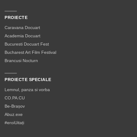
PROIECTE
Caravana Docuart
Academia Docuart
Bucuresti Docuart Fest
Bucharest Art Film Festival
Brancusi Nocturn
PROIECTE SPECIALE
Lemnul, panza si vorba
CO.PA.CU
Be-Brașov
Abuz.exe
#eroiUitați