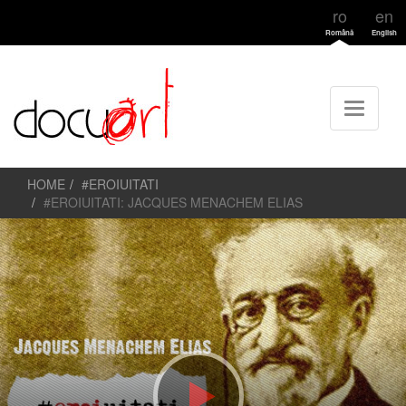
ro
en
Română
English
HOME
#EROIUITATI
#EROIUITATI: JACQUES MENACHEM ELIAS