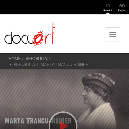
ro
en
Română
English
HOME
#EROIUITATI
#EROIUITATI: MARTA TRANCU RAINER