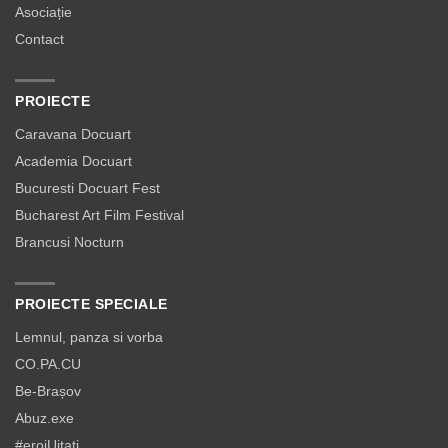
Asociație
Contact
PROIECTE
Caravana Docuart
Academia Docuart
Bucuresti Docuart Fest
Bucharest Art Film Festival
Brancusi Nocturn
PROIECTE SPECIALE
Lemnul, panza si vorba
CO.PA.CU
Be-Brașov
Abuz.exe
#eroiUitați