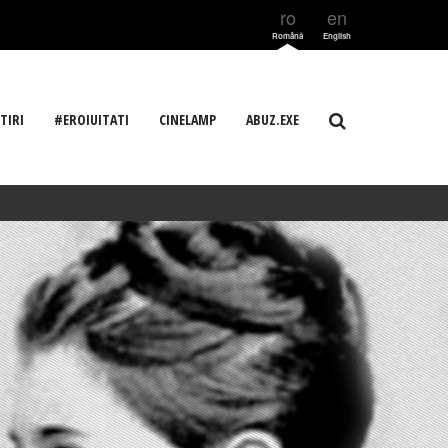
ro
en
Română
English
TIRI
#EROIUITATI
CINELAMP
ABUZ.EXE