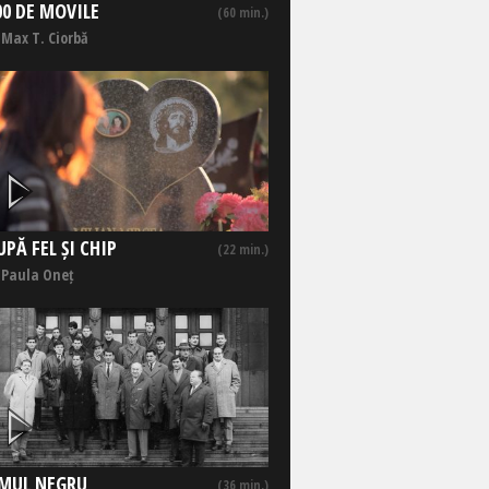
00 DE MOVILE
(60 min.)
 Max T. Ciorbă
UPĂ FEL ȘI CHIP
(22 min.)
 Paula Oneț
MUL NEGRU
(36 min.)