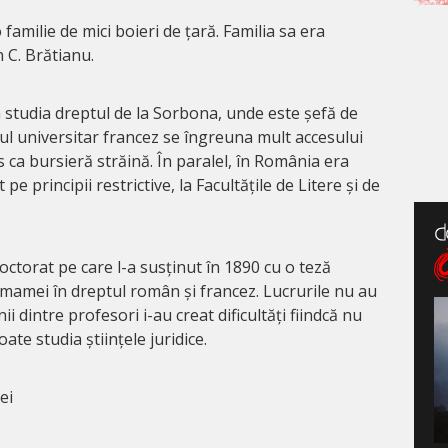
familie de mici boieri de țară. Familia sa era
n C. Brătianu.
a studia dreptul de la Sorbona, unde este șefă de
ul universitar francez se îngreuna mult accesului
is ca bursieră străină. În paralel, în România era
pe principii restrictive, la Facultățile de Litere și de
doctorat pe care l-a susținut în 1890 cu o teză
l mamei în dreptul român și francez. Lucrurile nu au
i dintre profesori i-au creat dificultăți fiindcă nu
te studia științele juridice.
ei