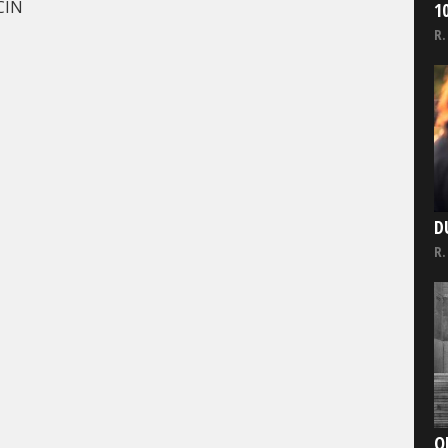
CIN
1
R.
D
R.
O