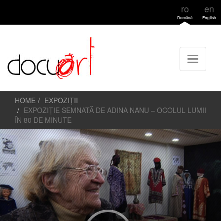
ro
en
Română
English
HOME
EXPOZIȚII
EXPOZIȚIE SEMNATĂ DE ADINA NANU – OCOLUL LUMII
ÎN 80 DE MINUTE