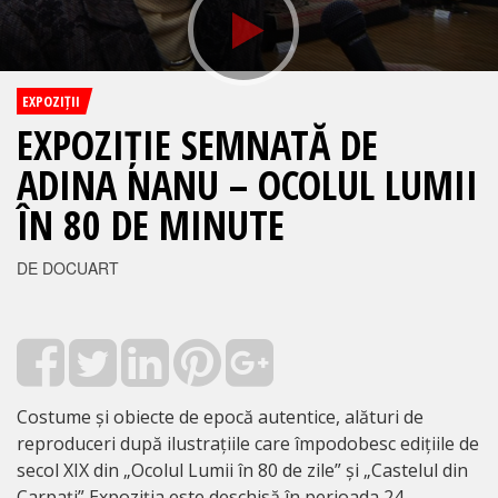
EXPOZIȚII
EXPOZIȚIE SEMNATĂ DE
ADINA NANU – OCOLUL LUMII
ÎN 80 DE MINUTE
DE DOCUART
Costume și obiecte de epocă autentice, alături de
reproduceri după ilustrațiile care împodobesc edițiile de
secol XIX din „Ocolul Lumii în 80 de zile” și „Castelul din
Carpați” Expoziția este deschisă în perioada 24