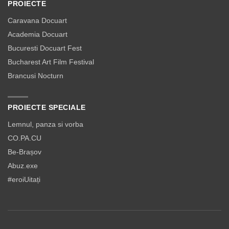
PROIECTE
Caravana Docuart
Academia Docuart
Bucuresti Docuart Fest
Bucharest Art Film Festival
Brancusi Nocturn
PROIECTE SPECIALE
Lemnul, panza si vorba
CO.PA.CU
Be-Brașov
Abuz.exe
#eroiUitați