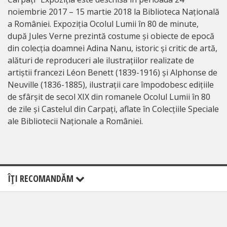
noiembrie 2017 – 15 martie 2018 la Biblioteca Națională
a României. Expoziția Ocolul Lumii în 80 de minute,
după Jules Verne prezintă costume și obiecte de epocă
din colecția doamnei Adina Nanu, istoric și critic de artă,
alături de reproduceri ale ilustrațiilor realizate de
artiștii francezi Léon Benett (1839-1916) și Alphonse de
Neuville (1836-1885), ilustrații care împodobesc edițiile
de sfârșit de secol XIX din romanele Ocolul Lumii în 80
de zile și Castelul din Carpați, aflate în Colecțiile Speciale
ale Bibliotecii Naționale a României.
ÎŢI RECOMANDĂM