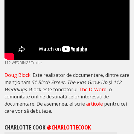
112 WEDDINGS Trailer
Doug Block:
Este realizator de documentare, dintre care
menționăm
51 Birch Street
,
The Kids Grow Up
și
112
Weddings
. Block este fondatorul
The D-Word
, o
comunitate online destinată celor interesați de
documentare. De asemenea, el scrie
articole
pentru cei
care vor să debuteze.
CHARLOTTE COOK
@CHARLOTTECOOK