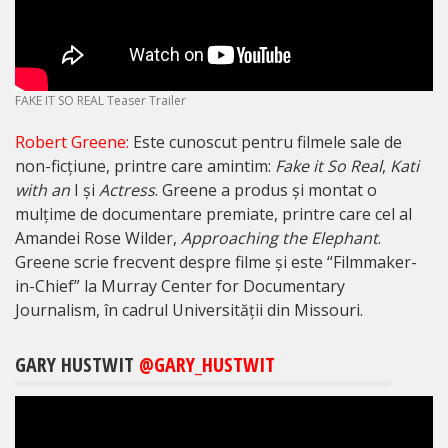
FAKE IT SO REAL Teaser Trailer
Robert Greene:
Este cunoscut pentru filmele sale de
non-ficțiune, printre care amintim:
Fake it So Real
,
Kati
with an
I și
Actress
. Greene a produs și montat o
mulțime de documentare premiate, printre care cel al
Amandei Rose Wilder,
Approaching the Elephant
.
Greene scrie frecvent despre filme și este “Filmmaker-
in-Chief” la Murray Center for Documentary
Journalism, în cadrul Universității din Missouri.
GARY HUSTWIT
@GARY_HUSTWIT