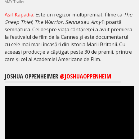
AMY Trailer
Asif Kapadia:
Este un regizor multipremiat, filme ca
The
Sheep Thief,
The Warrior
,
Senna
sau
Amy
îi poartă
semnătura. Cel despre viața cântăreței a avut premiera
la festivalul de film de la Cannes și este documentarul
cu cele mai mari încasări din istoria Marii Britanii. Cu
aceeași producție a câștigat peste 30 de premii, printre
care și cel al Academiei Americane de Film.
JOSHUA OPPENHEIMER
@
JOSHUAOPPENHEIM