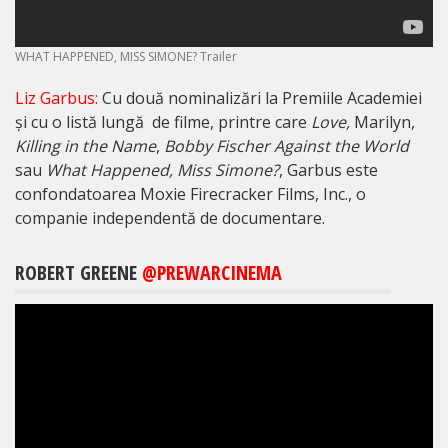
WHAT HAPPENED, MISS SIMONE? Trailer
Liz Garbus:
Cu două nominalizări la Premiile Academiei
și cu o listă lungă de filme, printre care
Love,
Marilyn,
Killing in the Name
,
Bobby Fischer Against the World
sau
What Happened, Miss Simone?
, Garbus este
confondatoarea Moxie Firecracker Films, Inc., o
companie independentă de documentare.
ROBERT GREENE
@PREWARCINEMA