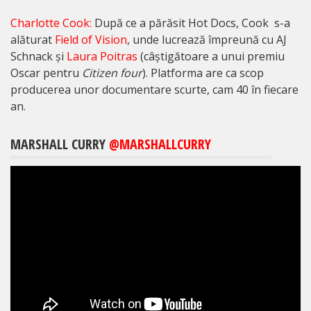
Charlotte Cook:
După ce a părăsit Hot Docs, Cook s-a
alăturat
Field of Vision
, unde lucrează împreună cu AJ
Schnack și
Laura Poitras
(câștigătoare a unui premiu
Oscar pentru
Citizen four
). Platforma are ca scop
producerea unor documentare scurte, cam 40 în fiecare
an.
MARSHALL CURRY
@MARSHALLCURRY