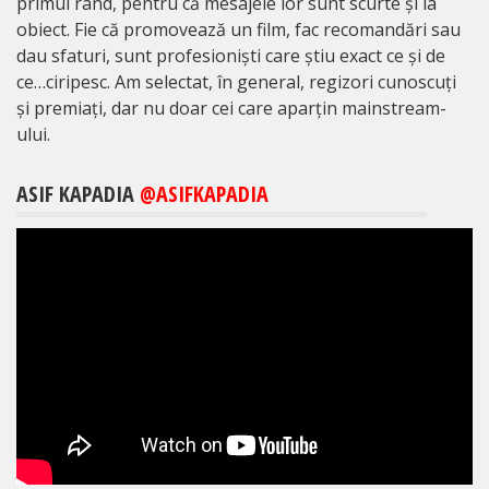
primul rând, pentru că mesajele lor sunt scurte și la
obiect. Fie că promovează un film, fac recomandări sau
dau sfaturi, sunt profesioniști care știu exact ce și de
ce…ciripesc. Am selectat, în general, regizori cunoscuți
și premiați, dar nu doar cei care aparțin mainstream-
ului.
ASIF KAPADIA
@ASIFKAPADIA