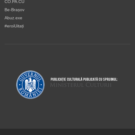
CO.PA.CU
Be-Brașov
Abuz.exe
#eroiUitați