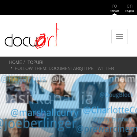
ro
en
Română
English
HOME
TOPURI
FOLLOW THEM: DOCUMENTARIȘTI PE TWITTER