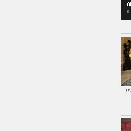
O
R.
Th