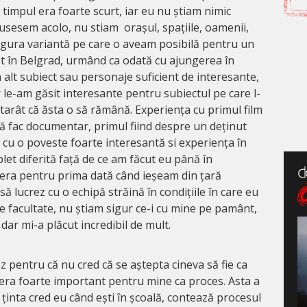
 timpul era foarte scurt, iar eu nu știam nimic
usesem acolo, nu stiam orașul, spațiile, oamenii,
ingura variantă pe care o aveam posibilă pentru un
at în Belgrad, urmând ca odată cu ajungerea în
alt subiect sau personaje suficient de interesante,
r le-am găsit interesante pentru subiectul pe care l-
tarât că ăsta o să rămână. Experiența cu primul film
să fac documentar, primul fiind despre un deținut
 cu o poveste foarte interesantă si experiența în
let diferită față de ce am făcut eu până în
 era pentru prima dată când ieșeam din țară
ă lucrez cu o echipă străină în condițiile în care eu
e facultate, nu știam sigur ce-i cu mine pe pamânt,
dar mi-a plăcut incredibil de mult.
ez pentru că nu cred că se aștepta cineva să fie ca
i era foarte important pentru mine ca proces. Asta a
e ținta cred eu când ești în școală, contează procesul