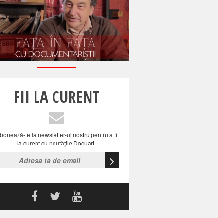
FII LA CURENT
bonează-te la newsletter-ul nostru pentru a fi
la curent cu noutăţile Docuart.