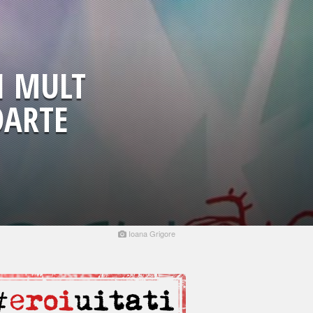
I MULT
OARTE
Ioana Grigore