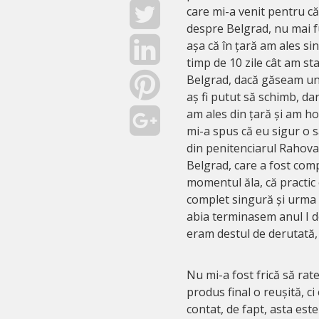
care mi-a venit pentru că
despre Belgrad, nu mai f
așa că în țară am ales s
timp de 10 zile cât am st
Belgrad, dacă găseam un 
aș fi putut să schimb, da
am ales din țară și am ho
mi-a spus că eu sigur o 
din penitenciarul Rahova
Belgrad, care a fost comp
momentul ăla, că practic
complet singură și urma s
abia terminasem anul I d
eram destul de derutată, 
Nu mi-a fost frică să rat
produs final o reușită, c
contat, de fapt, asta est