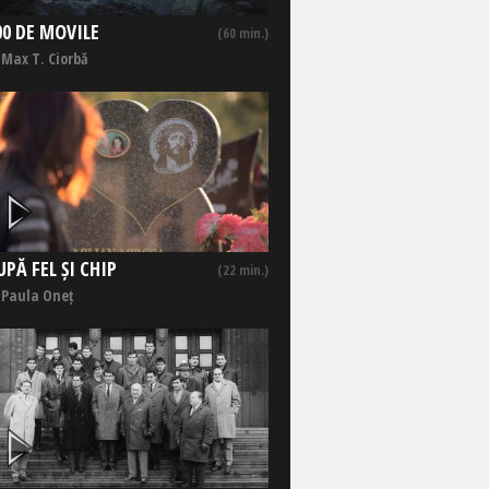
00 DE MOVILE
(60 min.)
 Max T. Ciorbă
UPĂ FEL ȘI CHIP
(22 min.)
 Paula Oneț