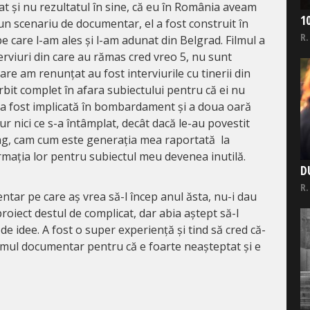
t și nu rezultatul în sine, că eu în România aveam
1
un scenariu de documentar, el a fost construit în
R.
 care l-am ales și l-am adunat din Belgrad. Filmul a
terviuri din care au rămas cred vreo 5, nu sunt
 care am renunțat au fost interviurile cu tinerii din
bit complet în afara subiectului pentru că ei nu
 a fost implicată în bombardament și a doua oară
gur nici ce s-a întâmplat, decât dacă le-au povestit
 vag, cam cum este generația mea raportată la
rmația lor pentru subiectul meu devenea inutilă.
D
R.
tar pe care aș vrea să-l încep anul ăsta, nu-i dau
oiect destul de complicat, dar abia aștept să-l
 de idee. A fost o super experiență și tind să cred că-
ilmul documentar pentru că e foarte neașteptat și e