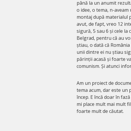
până la un anumit rezulta
o idee, o tema, n-aveam 
montaj după materialul pe
avut, de fapt, vreo 12 in
sigură, 5 sau 6 și cele la
Belgrad, pentru că au vor
știau, o dată că România
unii dintre ei nu știau si
părinții acasă și foarte
comunism. Și atunci info
Am un proiect de documen
tema acum, dar este un pr
încep. E încă doar în fază
mi place mult mai mult f
foarte mult de căutat.