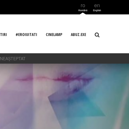
ro
en
Română
English
TIRI
#EROIUITATI
CINELAMP
ABUZ.EXE
 NEAȘTEPTAT