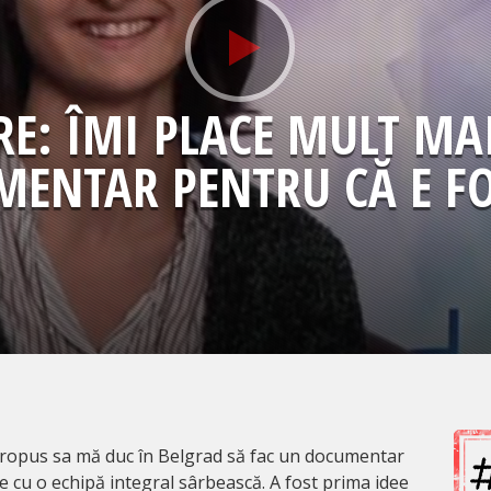
E: ÎMI PLACE MULT MA
MENTAR PENTRU CĂ E F
ropus sa mă duc în Belgrad să fac un documentar
 cu o echipă integral sârbească. A fost prima idee