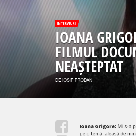
INTERVIURI
IOANA GRIGOR
FILMUL DOCU
NEAȘTEPTAT
DE IOSIF PRODAN
Ioana Grigore:
Mi s-a p
pe o temă aleasă de mine