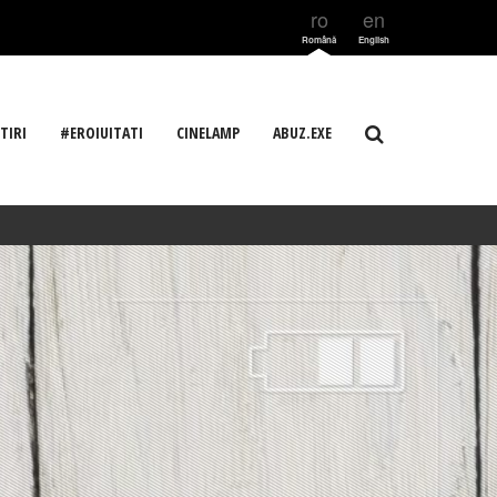
ro
en
Română
English
TIRI
#EROIUITATI
CINELAMP
ABUZ.EXE