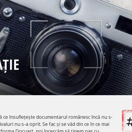
ȚIE
ldă ce însuflețește documentarul românesc încă nu s-
valuri nu s-a oprit. Se fac și se văd din ce în ce mai
atforma Docuart, noi încercăm să ținem pas cu