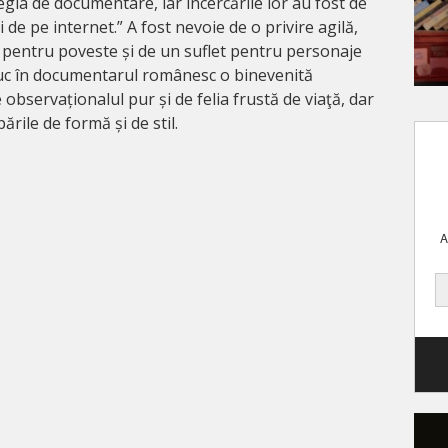
gia de documentare, iar încercările lor au fost de
 de pe internet.” A fost nevoie de o privire agilă,
t pentru poveste și de un suflet pentru personaje
duc în documentarul românesc o binevenită
 observaționalul pur și de felia frustă de viaţă, dar
ările de formă și de stil.
A