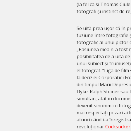
(la fel ca si Thomas Ciule
fotografi și instinct de re
Se uită prea ușor că în p
fuziune între fotografie ș
fotografic al unui pictor
„Pasiunea mea n-a fost ni
posibilitatea de a uita d
unui subiect și frumusețe
el fotograf. “Liga de film 
la deciziei Corporației Fo
din timpul Marii Depresiun
Dyke. Ralph Steiner sau Le
simultan, atât în documen
devenit sinonim cu fotogra
mai respectați pozari ai l
atunci când i-a înregistr
revoluționar
Cocksucker