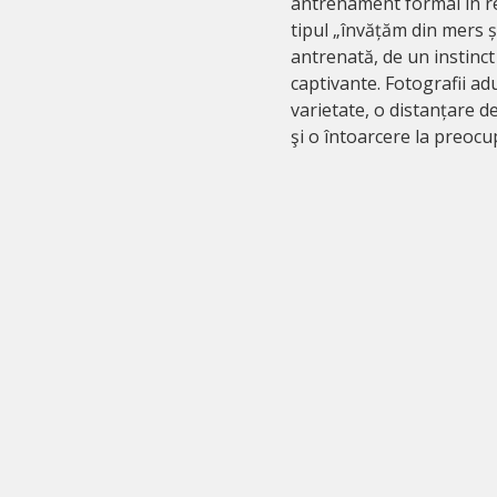
antrenament formal în re
tipul „învățăm din mers și
antrenată, de un instinc
captivante. Fotografii a
varietate, o distanțare de
şi o întoarcere la preocup