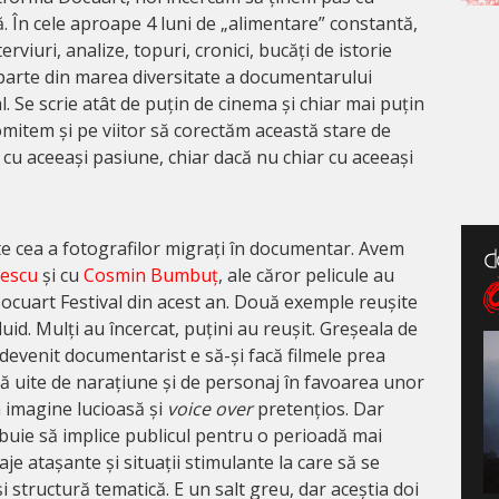
. În cele aproape 4 luni de „alimentare” constantă,
rviuri, analize, topuri, cronici, bucăți de istorie
 parte din marea diversitate a documentarului
. Se scrie atât de puțin de cinema și chiar mai puțin
mitem și pe viitor să corectăm această stare de
t cu aceeași pasiune, chiar dacă nu chiar cu aceeași
e cea a fotografilor migrați în documentar. Avem
eescu
și cu
Cosmin Bumbuț
, ale căror pelicule au
 Docuart Festival din acest an. Două exemple reușite
 fluid. Mulți au încercat, puțini au reușit. Greșeala de
devenit documentarist e să-și facă filmele prea
 să uite de narațiune și de personaj în favoarea unor
n imagine lucioasă și
voice over
pretențios. Dar
ebuie să implice publicul pentru o perioadă mai
e atașante și situații stimulante la care să se
 structură tematică. E un salt greu, dar aceștia doi