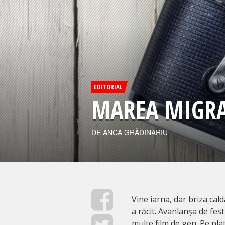
EDITORIAL
MAREA MIGRA
DE ANCA GRĂDINARIU
Vine iarna, dar briza ca
a răcit. Avanlanşa de festi
multe film de gen. Pe pl