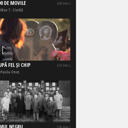
00 DE MOVILE
(60 min.)
 Max T. Ciorbă
UPĂ FEL ȘI CHIP
(22 min.)
 Paula Oneț
MUL NEGRU
(36 min.)