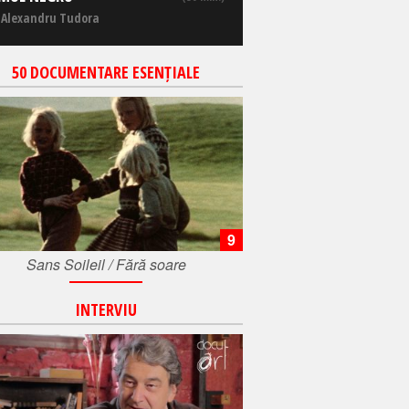
 Alexandru Tudora
50 DOCUMENTARE ESENȚIALE
9
Sans Soileil / Fără soare
INTERVIU