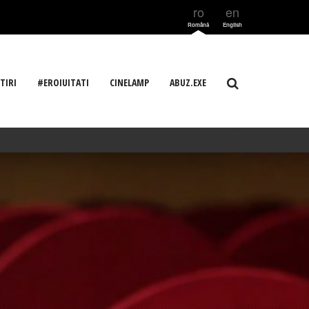
ro
en
Română
English
TIRI
#EROIUITATI
CINELAMP
ABUZ.EXE