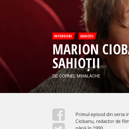
INTERVIURI
SAHIOȚII
MARION CIOB
SAHIOȚII
DE CORNEL MIHALACHE
Primul episod din seria i
Ciobanu, redactor de fil
până în 1990.