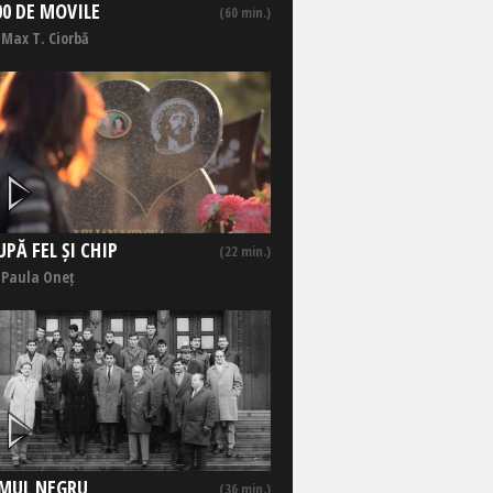
00 DE MOVILE
(60 min.)
 Max T. Ciorbă
UPĂ FEL ȘI CHIP
(22 min.)
 Paula Oneț
MUL NEGRU
(36 min.)