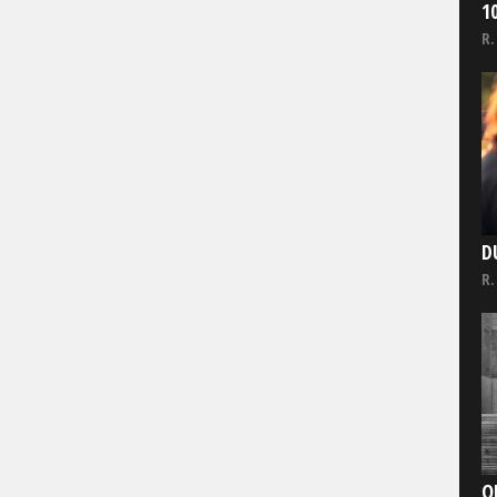
1
R.
D
R.
O