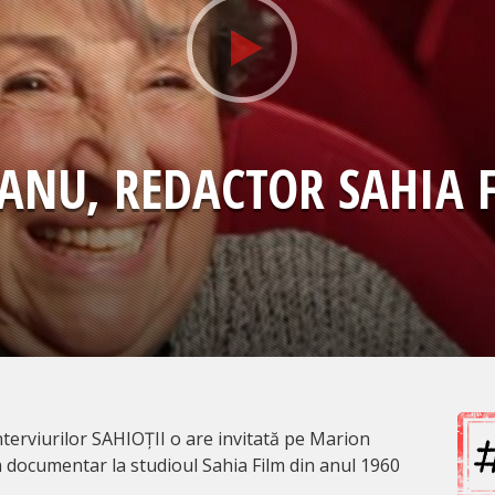
ANU, REDACTOR SAHIA 
nterviurilor SAHIOȚII o are invitată pe Marion
m documentar la studioul Sahia Film din anul 1960